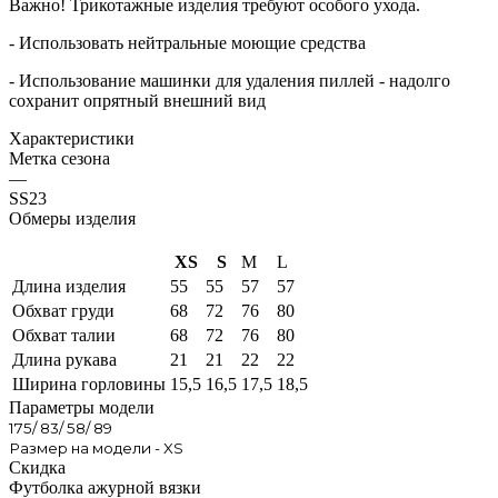
Важно! Трикотажные изделия требуют особого ухода.
- Использовать нейтральные моющие средства
- Использование машинки для удаления пиллей - надолго
сохранит опрятный внешний вид
Характеристики
Метка сезона
—
SS23
Обмеры изделия
XS
S
M
L
Длина изделия
55
55
57
57
Обхват груди
68
72
76
80
Обхват талии
68
72
76
80
Длина рукава
21
21
22
22
Ширина горловины
15,5
16,5
17,5
18,5
Параметры модели
175/ 83/ 58/ 89
Размер на модели - XS
Скидка
Футболка ажурной вязки