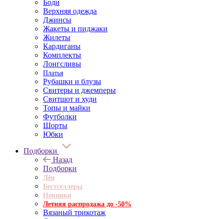
Боди
Верхняя одежда
Джинсы
Жакеты и пиджаки
Жилеты
Кардиганы
Комплекты
Лонгсливы
Платья
Рубашки и блузы
Свитеры и джемперы
Свитшот и худи
Топы и майки
Футболки
Шорты
Юбки
Подборки
Назад
Подборки
Лён
Бестселлеры
Новинки
Летняя распродажа до -50%
Вязаный трикотаж