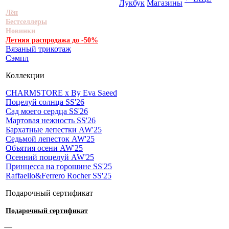
Лукбук
Магазины
Лён
Бестселлеры
Новинки
Летняя распродажа до -50%
Вязаный трикотаж
Сэмпл
Коллекции
CHARMSTORE х By Eva Saeed
Поцелуй солнца SS'26
Сад моего сердца SS'26
Мартовая нежность SS'26
Бархатные лепестки AW'25
Седьмой лепесток AW'25
Объятия осени AW'25
Осенний поцелуй AW'25
Принцесса на горошине SS'25
Raffaello&Ferrero Rocher SS'25
Подарочный сертификат
Подарочный сертификат