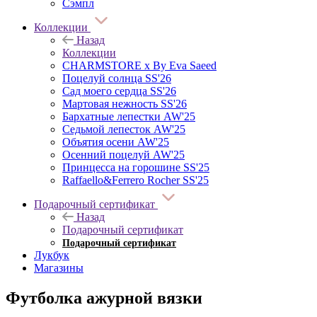
Сэмпл
Коллекции
Назад
Коллекции
CHARMSTORE х By Eva Saeed
Поцелуй солнца SS'26
Сад моего сердца SS'26
Мартовая нежность SS'26
Бархатные лепестки AW'25
Седьмой лепесток AW'25
Объятия осени AW'25
Осенний поцелуй AW'25
Принцесса на горошине SS'25
Raffaello&Ferrero Rocher SS'25
Подарочный сертификат
Назад
Подарочный сертификат
Подарочный сертификат
Лукбук
Магазины
Футболка ажурной вязки