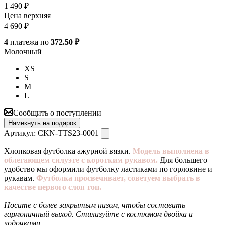
1 490
₽
Цена верхняя
4 690
₽
4
платежа по
372.50 ₽
Молочный
XS
S
M
L
Сообщить о поступлении
Намекнуть на подарок
Артикул:
CKN-TTS23-0001
Хлопковая футболка ажурной вязки.
Модель выполнена в
облегающем силуэте с коротким рукавом.
Для большего
удобство мы оформили футболку ластиками по горловине и
рукавам.
Футболка просвечивает, советуем выбрать в
качестве первого слоя топ.
Носите с более закрытым низом, чтобы составить
гармоничный выход. Стилизуйте с костюмом двойка и
лодочками.