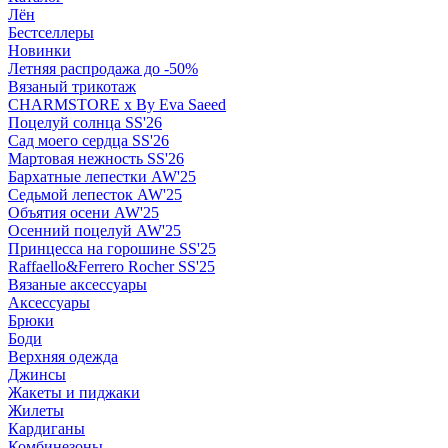
Лён
Бестселлеры
Новинки
Летняя распродажа до -50%
Вязаный трикотаж
CHARMSTORE х By Eva Saeed
Поцелуй солнца SS'26
Сад моего сердца SS'26
Мартовая нежность SS'26
Бархатные лепестки AW'25
Седьмой лепесток AW'25
Объятия осени AW'25
Осенний поцелуй AW'25
Принцесса на горошине SS'25
Raffaello&Ferrero Rocher SS'25
Вязаные аксессуары
Аксессуары
Брюки
Боди
Верхняя одежда
Джинсы
Жакеты и пиджаки
Жилеты
Кардиганы
Комбинезоны