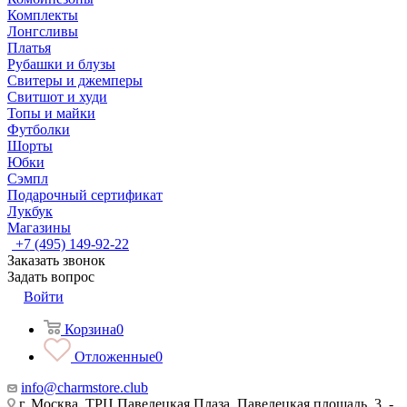
Комплекты
Лонгсливы
Платья
Рубашки и блузы
Свитеры и джемперы
Свитшот и худи
Топы и майки
Футболки
Шорты
Юбки
Сэмпл
Подарочный сертификат
Лукбук
Магазины
+7 (495) 149-92-22
Заказать звонок
Задать вопрос
Войти
Корзина
0
Отложенные
0
info@charmstore.club
г. Москва, ТРЦ Павелецкая Плаза, Павелецкая площадь, 3, -