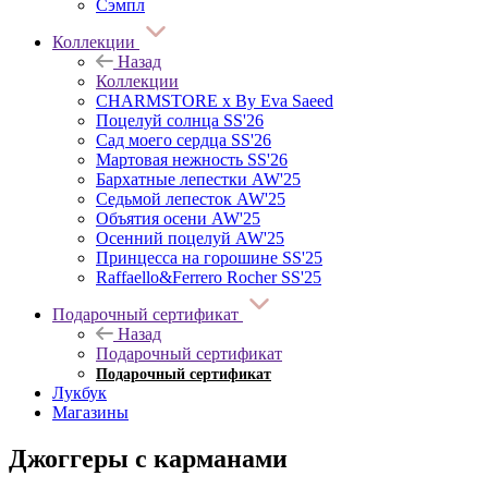
Сэмпл
Коллекции
Назад
Коллекции
CHARMSTORE х By Eva Saeed
Поцелуй солнца SS'26
Сад моего сердца SS'26
Мартовая нежность SS'26
Бархатные лепестки AW'25
Седьмой лепесток AW'25
Объятия осени AW'25
Осенний поцелуй AW'25
Принцесса на горошине SS'25
Raffaello&Ferrero Rocher SS'25
Подарочный сертификат
Назад
Подарочный сертификат
Подарочный сертификат
Лукбук
Магазины
Джоггеры с карманами