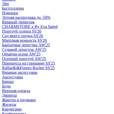
Лён
Бестселлеры
Новинки
Летняя распродажа до -50%
Вязаный трикотаж
CHARMSTORE х By Eva Saeed
Поцелуй солнца SS'26
Сад моего сердца SS'26
Мартовая нежность SS'26
Бархатные лепестки AW'25
Седьмой лепесток AW'25
Объятия осени AW'25
Осенний поцелуй AW'25
Принцесса на горошине SS'25
Raffaello&Ferrero Rocher SS'25
Вязаные аксессуары
Аксессуары
Брюки
Боди
Верхняя одежда
Джинсы
Жакеты и пиджаки
Жилеты
Кардиганы
Комбинезоны