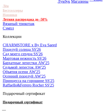
Лукбук
Магазины
Лён
Бестселлеры
Новинки
Летняя распродажа до -50%
Вязаный трикотаж
Сэмпл
Коллекции
CHARMSTORE х By Eva Saeed
Поцелуй солнца SS'26
Сад моего сердца SS'26
Мартовая нежность SS'26
Бархатные лепестки AW'25
Седьмой лепесток AW'25
Объятия осени AW'25
Осенний поцелуй AW'25
Принцесса на горошине SS'25
Raffaello&Ferrero Rocher SS'25
Подарочный сертификат
Подарочный сертификат