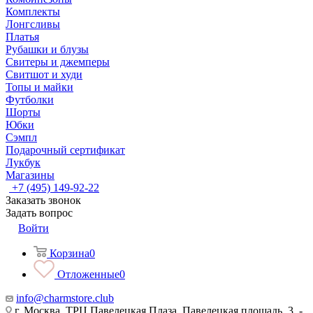
Комплекты
Лонгсливы
Платья
Рубашки и блузы
Свитеры и джемперы
Свитшот и худи
Топы и майки
Футболки
Шорты
Юбки
Сэмпл
Подарочный сертификат
Лукбук
Магазины
+7 (495) 149-92-22
Заказать звонок
Задать вопрос
Войти
Корзина
0
Отложенные
0
info@charmstore.club
г. Москва, ТРЦ Павелецкая Плаза, Павелецкая площадь, 3, -