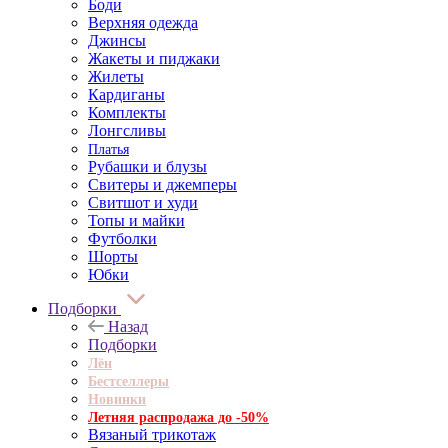
Боди
Верхняя одежда
Джинсы
Жакеты и пиджаки
Жилеты
Кардиганы
Комплекты
Лонгсливы
Платья
Рубашки и блузы
Свитеры и джемперы
Свитшот и худи
Топы и майки
Футболки
Шорты
Юбки
Подборки
Назад
Подборки
Лён
Бестселлеры
Новинки
Летняя распродажа до -50%
Вязаный трикотаж