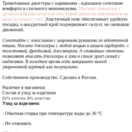
Трикотажные джоггеры с карманами - идеальное сочетание
комфорта и стильного минимализма.
Мягкий трикотаж с
деликатной бархатистой текстурой приятно ощущается на
коже и создает уют.
Эластичный пояс обеспечивает удобную
посадку, а аккуратный крой подчеркивает силуэт, не сковывая
движений.
Сочетайте с лонгсливом с широкими рукавами из идентичной
ткани. Носите джоггеры с любой вещью в вашем гардеробе: с
толстовкой, футболкой, джемпером. А спокойные оттенки
позволяют вписать джоггеры в луки в стиле sport casual с
пиджаком. В холодное время года завершите выход
укороченной курткой или полупальто.
Собственное производство. Сделано в России.
Наличие в магазинах
Состав и уход за изделием
92% хлопок, 8% эластан
Уход за изделием:
- Обычная стирка при температуре воды до 30 °C
- Не отжимать