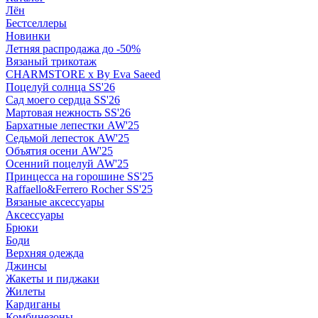
Лён
Бестселлеры
Новинки
Летняя распродажа до -50%
Вязаный трикотаж
CHARMSTORE х By Eva Saeed
Поцелуй солнца SS'26
Сад моего сердца SS'26
Мартовая нежность SS'26
Бархатные лепестки AW'25
Седьмой лепесток AW'25
Объятия осени AW'25
Осенний поцелуй AW'25
Принцесса на горошине SS'25
Raffaello&Ferrero Rocher SS'25
Вязаные аксессуары
Аксессуары
Брюки
Боди
Верхняя одежда
Джинсы
Жакеты и пиджаки
Жилеты
Кардиганы
Комбинезоны