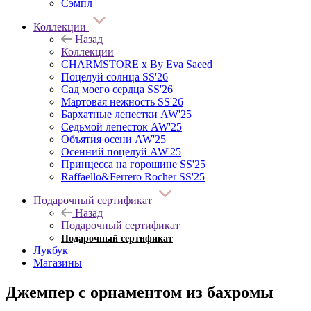
Сэмпл
Коллекции
Назад
Коллекции
CHARMSTORE х By Eva Saeed
Поцелуй солнца SS'26
Сад моего сердца SS'26
Мартовая нежность SS'26
Бархатные лепестки AW'25
Седьмой лепесток AW'25
Объятия осени AW'25
Осенний поцелуй AW'25
Принцесса на горошине SS'25
Raffaello&Ferrero Rocher SS'25
Подарочный сертификат
Назад
Подарочный сертификат
Подарочный сертификат
Лукбук
Магазины
Джемпер с орнаментом из бахромы