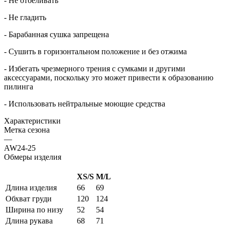
- Не отбеливать
- Не гладить
- Барабанная сушка запрещена
- Сушить в горизонтальном положение и без отжима
- Избегать чрезмерного трения с сумками и другими
аксессуарами, поскольку это может привести к образованию
пилинга
- Использовать нейтральные моющие средства
Характеристики
Метка сезона
—
AW24-25
Обмеры изделия
XS/S
M/L
Длина изделия
66
69
Обхват груди
120
124
Ширина по низу
52
54
Длина рукава
68
71