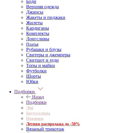
Боди
Верхняя одежда
Джинсы
Жакеты и пиджаки
Жилеты
Кардиганы
Комплекты
Лонгсливы
Платья
Рубашки и блузы
Свитеры и джемперы
Свитшот и худи
Топы и майки
Футболки
Шорты
Юбки
Подборки
Назад
Подборки
Лён
Бестселлеры
Новинки
Летняя распродажа до -50%
Вязаный трикотаж