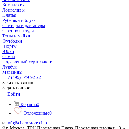
Комплекты
Лонгсливы
Платья
Рубашки и блузы
Свитеры и джемперы
Свитшот и худи
Топы и майки
Футболки
Шорты
Юбки
Сэмпл
Подарочный сертификат
Лукбук
Магазины
+7 (495) 149-92-22
Заказать звонок
Задать вопрос
Войти
Корзина
0
Отложенные
0
info@charmstore.club
г. Москва, ТРЦ Павелецкая Плаза, Павелецкая площадь, 3, -