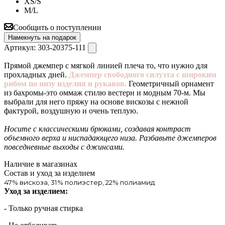
XS/S
M/L
Сообщить о поступлении
Намекнуть на подарок
Артикул:
303-20375-111
Прямой джемпер с мягкой линией плеча то, что нужно для
прохладных дней.
Джемпер свободного силуэта с широким
рибом по низу изделия и рукавов.
Геометричный орнамент
из бахромы-это оммаж стилю вестерн и модным 70-м. Мы
выбрали для него пряжу на основе вискозы с нежной
фактурой, воздушную и очень теплую.
Носите с классическими брюками, создавая контраст
объемного верха и ниспадающего низа. Разбавьте джемперов
повседневные выходы с джинсами.
Наличие в магазинах
Состав и уход за изделием
47% вискоза, 31% полиэстер, 22% полиамид
Уход за изделием:
- Только ручная стирка