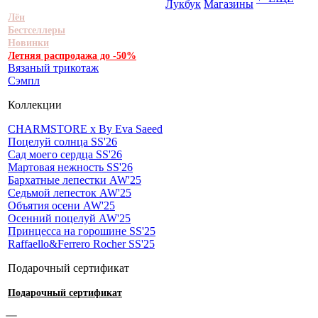
Лукбук
Магазины
Лён
Бестселлеры
Новинки
Летняя распродажа до -50%
Вязаный трикотаж
Сэмпл
Коллекции
CHARMSTORE х By Eva Saeed
Поцелуй солнца SS'26
Сад моего сердца SS'26
Мартовая нежность SS'26
Бархатные лепестки AW'25
Седьмой лепесток AW'25
Объятия осени AW'25
Осенний поцелуй AW'25
Принцесса на горошине SS'25
Raffaello&Ferrero Rocher SS'25
Подарочный сертификат
Подарочный сертификат