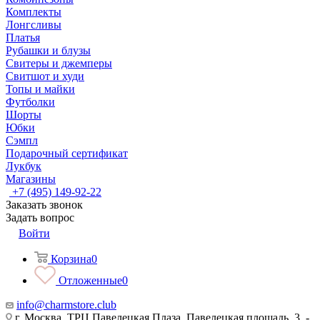
Комплекты
Лонгсливы
Платья
Рубашки и блузы
Свитеры и джемперы
Свитшот и худи
Топы и майки
Футболки
Шорты
Юбки
Сэмпл
Подарочный сертификат
Лукбук
Магазины
+7 (495) 149-92-22
Заказать звонок
Задать вопрос
Войти
Корзина
0
Отложенные
0
info@charmstore.club
г. Москва, ТРЦ Павелецкая Плаза, Павелецкая площадь, 3, -