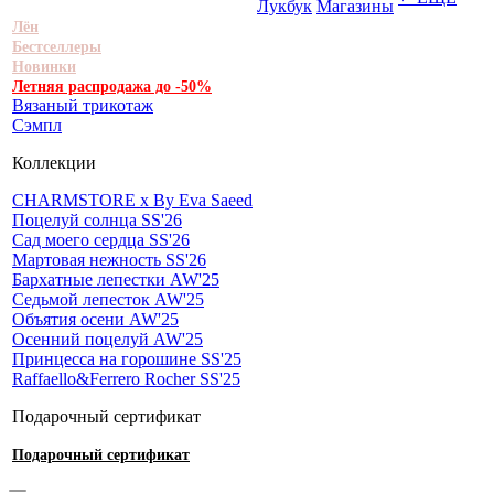
Лукбук
Магазины
Лён
Бестселлеры
Новинки
Летняя распродажа до -50%
Вязаный трикотаж
Сэмпл
Коллекции
CHARMSTORE х By Eva Saeed
Поцелуй солнца SS'26
Сад моего сердца SS'26
Мартовая нежность SS'26
Бархатные лепестки AW'25
Седьмой лепесток AW'25
Объятия осени AW'25
Осенний поцелуй AW'25
Принцесса на горошине SS'25
Raffaello&Ferrero Rocher SS'25
Подарочный сертификат
Подарочный сертификат