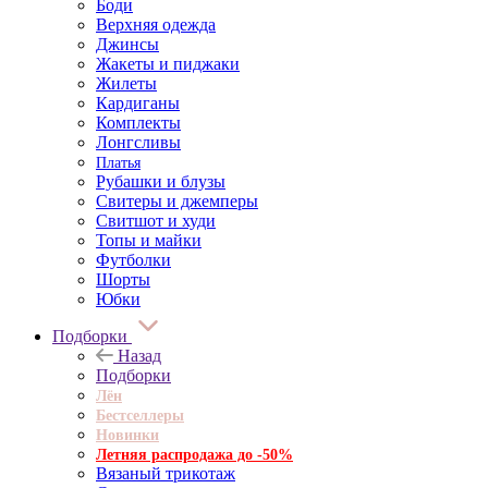
Боди
Верхняя одежда
Джинсы
Жакеты и пиджаки
Жилеты
Кардиганы
Комплекты
Лонгсливы
Платья
Рубашки и блузы
Свитеры и джемперы
Свитшот и худи
Топы и майки
Футболки
Шорты
Юбки
Подборки
Назад
Подборки
Лён
Бестселлеры
Новинки
Летняя распродажа до -50%
Вязаный трикотаж