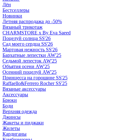
Лён
Бестселлеры
Новинки
Летняя распродажа до -50%
Вязаный трикотаж
CHARMSTORE х By Eva Saeed
Поцелуй солнца SS'26
Сад моего сердца SS'26
Мартовая нежность SS'26
Бархатные лепестки AW'25
Седьмой лепесток AW'25
Объятия осени AW'25
Осенний поцелуй AW'25
Принцесса на горошине SS'25
Raffaello&Ferrero Rocher SS'25
Вязаные аксессуары
Аксессуары
Брюки
Боди
Верхняя одежда
Джинсы
Жакеты и пиджаки
Жилеты
Кардиганы
Комбинезоны