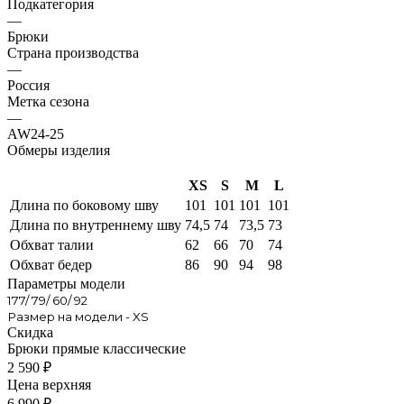
Подкатегория
—
Брюки
Страна производства
—
Россия
Метка сезона
—
AW24-25
Обмеры изделия
XS
S
M
L
Длина по боковому шву
101
101
101
101
Длина по внутреннему шву
74,5
74
73,5
73
Обхват талии
62
66
70
74
Обхват бедер
86
90
94
98
Параметры модели
177/ 79/ 60/ 92
Размер на модели - XS
Скидка
Брюки прямые классические
2 590
₽
Цена верхняя
6 990
₽