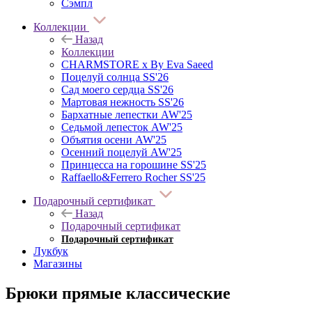
Сэмпл
Коллекции
Назад
Коллекции
CHARMSTORE х By Eva Saeed
Поцелуй солнца SS'26
Сад моего сердца SS'26
Мартовая нежность SS'26
Бархатные лепестки AW'25
Седьмой лепесток AW'25
Объятия осени AW'25
Осенний поцелуй AW'25
Принцесса на горошине SS'25
Raffaello&Ferrero Rocher SS'25
Подарочный сертификат
Назад
Подарочный сертификат
Подарочный сертификат
Лукбук
Магазины
Брюки прямые классические