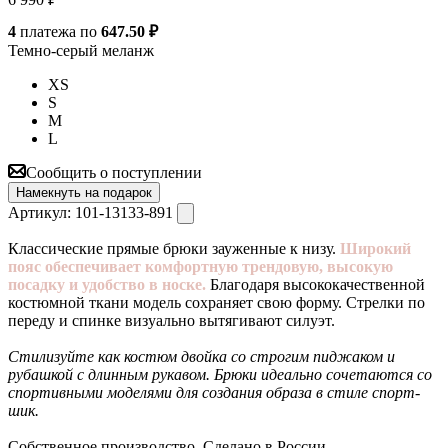
4
платежа по
647.50 ₽
Темно-серый меланж
XS
S
M
L
Сообщить о поступлении
Намекнуть на подарок
Артикул:
101-13133-891
Классические прямые брюки зауженные к низу.
Широкий
пояс обеспечивает комфортную трендовую, высокую
посадку и удобство в носке.
Благодаря высококачественной
костюмной ткани модель сохраняет свою форму. Стрелки по
переду и спинке визуально вытягивают силуэт.
Стилизуйте как костюм двойка со строгим пиджаком и
рубашкой с длинным рукавом. Брюки идеально сочетаются со
спортивными моделями для создания образа в стиле спорт-
шик.
Собственное производство. Сделано в России.