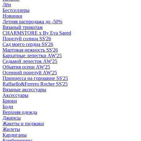
Лён
Бестселлеры
Новинки
Летняя распродажа до -50%
Вязаный трикотаж
CHARMSTORE х By Eva Saeed
Поцелуй солнца SS'26
Сад моего сердца SS'26
Мартовая нежность SS'26
Бархатные лепестки AW'25
Седьмой лепесток AW'25
Объятия осени AW'25
Осенний поцелуй AW'25
Принцесса на горошине SS'25
Raffaello&Ferrero Rocher SS'25
Вязаные аксессуары
Аксессуары
Брюки
Боди
Верхняя одежда
Джинсы
Жакеты и пиджаки
Жилеты
Кардиганы
Комбинезоны