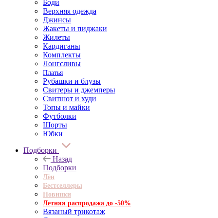
Боди
Верхняя одежда
Джинсы
Жакеты и пиджаки
Жилеты
Кардиганы
Комплекты
Лонгсливы
Платья
Рубашки и блузы
Свитеры и джемперы
Свитшот и худи
Топы и майки
Футболки
Шорты
Юбки
Подборки
Назад
Подборки
Лён
Бестселлеры
Новинки
Летняя распродажа до -50%
Вязаный трикотаж