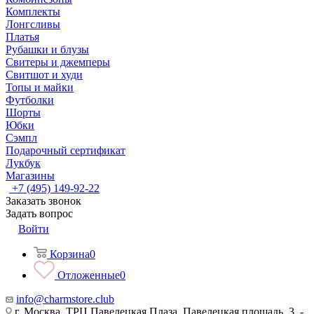
Комплекты
Лонгсливы
Платья
Рубашки и блузы
Свитеры и джемперы
Свитшот и худи
Топы и майки
Футболки
Шорты
Юбки
Сэмпл
Подарочный сертификат
Лукбук
Магазины
+7 (495) 149-92-22
Заказать звонок
Задать вопрос
Войти
Корзина
0
Отложенные
0
info@charmstore.club
г. Москва, ТРЦ Павелецкая Плаза, Павелецкая площадь, 3, -