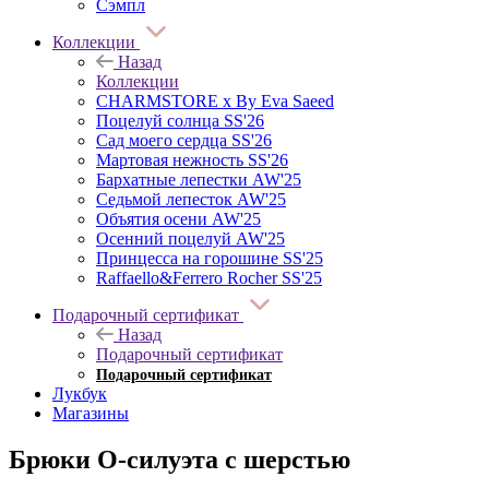
Сэмпл
Коллекции
Назад
Коллекции
CHARMSTORE х By Eva Saeed
Поцелуй солнца SS'26
Сад моего сердца SS'26
Мартовая нежность SS'26
Бархатные лепестки AW'25
Седьмой лепесток AW'25
Объятия осени AW'25
Осенний поцелуй AW'25
Принцесса на горошине SS'25
Raffaello&Ferrero Rocher SS'25
Подарочный сертификат
Назад
Подарочный сертификат
Подарочный сертификат
Лукбук
Магазины
Брюки O-силуэта с шерстью