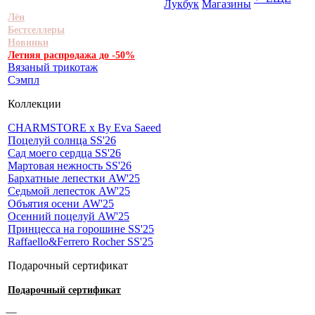
Лукбук
Магазины
Лён
Бестселлеры
Новинки
Летняя распродажа до -50%
Вязаный трикотаж
Сэмпл
Коллекции
CHARMSTORE х By Eva Saeed
Поцелуй солнца SS'26
Сад моего сердца SS'26
Мартовая нежность SS'26
Бархатные лепестки AW'25
Седьмой лепесток AW'25
Объятия осени AW'25
Осенний поцелуй AW'25
Принцесса на горошине SS'25
Raffaello&Ferrero Rocher SS'25
Подарочный сертификат
Подарочный сертификат