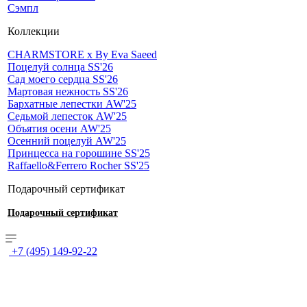
Сэмпл
Коллекции
CHARMSTORE х By Eva Saeed
Поцелуй солнца SS'26
Сад моего сердца SS'26
Мартовая нежность SS'26
Бархатные лепестки AW'25
Седьмой лепесток AW'25
Объятия осени AW'25
Осенний поцелуй AW'25
Принцесса на горошине SS'25
Raffaello&Ferrero Rocher SS'25
Подарочный сертификат
Подарочный сертификат
+7 (495) 149-92-22