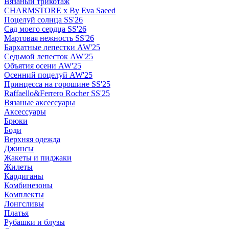
Вязаный трикотаж
CHARMSTORE х By Eva Saeed
Поцелуй солнца SS'26
Сад моего сердца SS'26
Мартовая нежность SS'26
Бархатные лепестки AW'25
Седьмой лепесток AW'25
Объятия осени AW'25
Осенний поцелуй AW'25
Принцесса на горошине SS'25
Raffaello&Ferrero Rocher SS'25
Вязаные аксессуары
Аксессуары
Брюки
Боди
Верхняя одежда
Джинсы
Жакеты и пиджаки
Жилеты
Кардиганы
Комбинезоны
Комплекты
Лонгсливы
Платья
Рубашки и блузы