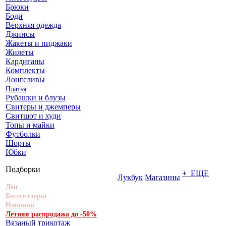
Брюки
Боди
Верхняя одежда
Джинсы
Жакеты и пиджаки
Жилеты
Кардиганы
Комплекты
Лонгсливы
Платья
Рубашки и блузы
Свитеры и джемперы
Свитшот и худи
Топы и майки
Футболки
Шорты
Юбки
Подборки
+ ЕЩЕ
Лукбук
Магазины
Лён
Бестселлеры
Новинки
Летняя распродажа до -50%
Вязаный трикотаж