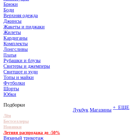
Брюки
Боди
Верхняя одежда
Джинсы
Жакеты и пиджаки
Жилеты
Кардиганы
Комплекты
Лонгсливы
Платья
Рубашки и блузы
Свитеры и джемперы
Свитшот и худи
Топы и майки
Футболки
Шорты
Юбки
Подборки
+ ЕЩЕ
Лукбук
Магазины
Лён
Бестселлеры
Новинки
Летняя распродажа до -50%
Вязаный трикотаж