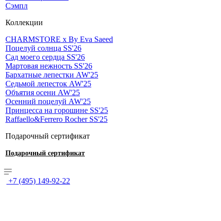
Сэмпл
Коллекции
CHARMSTORE х By Eva Saeed
Поцелуй солнца SS'26
Сад моего сердца SS'26
Мартовая нежность SS'26
Бархатные лепестки AW'25
Седьмой лепесток AW'25
Объятия осени AW'25
Осенний поцелуй AW'25
Принцесса на горошине SS'25
Raffaello&Ferrero Rocher SS'25
Подарочный сертификат
Подарочный сертификат
+7 (495) 149-92-22