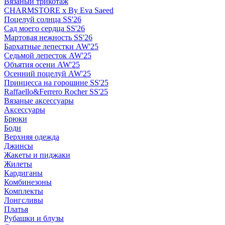
Вязаный трикотаж
CHARMSTORE х By Eva Saeed
Поцелуй солнца SS'26
Сад моего сердца SS'26
Мартовая нежность SS'26
Бархатные лепестки AW'25
Седьмой лепесток AW'25
Объятия осени AW'25
Осенний поцелуй AW'25
Принцесса на горошине SS'25
Raffaello&Ferrero Rocher SS'25
Вязаные аксессуары
Аксессуары
Брюки
Боди
Верхняя одежда
Джинсы
Жакеты и пиджаки
Жилеты
Кардиганы
Комбинезоны
Комплекты
Лонгсливы
Платья
Рубашки и блузы