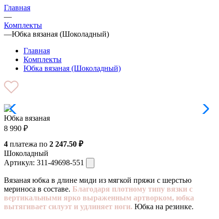
Главная
—
Комплекты
—
Юбка вязаная (Шоколадный)
Главная
Комплекты
Юбка вязаная (Шоколадный)
Юбка вязаная
8 990
₽
4
платежа по
2 247.50 ₽
Шоколадный
Артикул:
311-49698-551
Вязаная юбка в длине миди из мягкой пряжи с шерстью
мериноса в составе.
Благодаря плотному типу вязки с
вертикальными ярко выраженным артворком, юбка
вытягивает силуэт и удлиняет ноги.
Юбка на резинке.