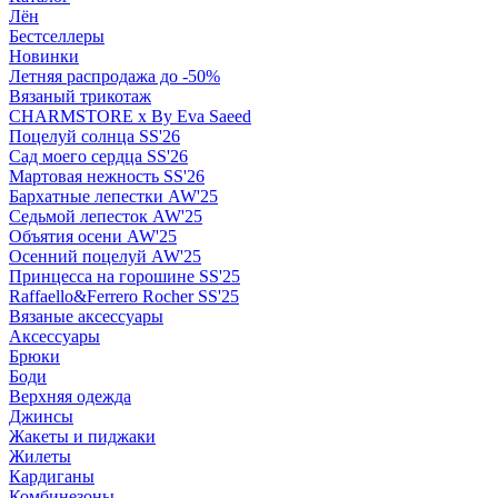
Лён
Бестселлеры
Новинки
Летняя распродажа до -50%
Вязаный трикотаж
CHARMSTORE х By Eva Saeed
Поцелуй солнца SS'26
Сад моего сердца SS'26
Мартовая нежность SS'26
Бархатные лепестки AW'25
Седьмой лепесток AW'25
Объятия осени AW'25
Осенний поцелуй AW'25
Принцесса на горошине SS'25
Raffaello&Ferrero Rocher SS'25
Вязаные аксессуары
Аксессуары
Брюки
Боди
Верхняя одежда
Джинсы
Жакеты и пиджаки
Жилеты
Кардиганы
Комбинезоны