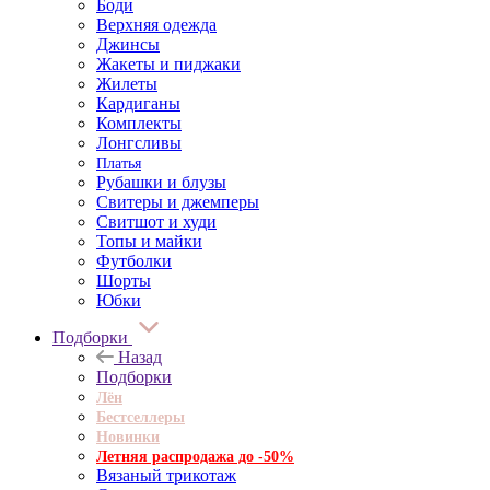
Боди
Верхняя одежда
Джинсы
Жакеты и пиджаки
Жилеты
Кардиганы
Комплекты
Лонгсливы
Платья
Рубашки и блузы
Свитеры и джемперы
Свитшот и худи
Топы и майки
Футболки
Шорты
Юбки
Подборки
Назад
Подборки
Лён
Бестселлеры
Новинки
Летняя распродажа до -50%
Вязаный трикотаж