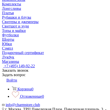
Комплекты
Лонгсливы
Платья
Рубашки и блузы
Свитеры и джемперы
Свитшот и худи
Топы и майки
Футболки
Шорты
Юбки
Сэмпл
Подарочный сертификат
Лукбук
Магазины
+7 (495) 149-92-22
Заказать звонок
Задать вопрос
Войти
Корзина
0
Отложенные
0
info@charmstore.club
г. Москва, ТРЦ Павелецкая Плаза, Павелецкая площадь, 3, -