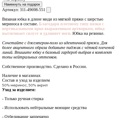
Намекнуть на подарок
Артикул:
311-49698-551
Вязаная юбка в длине миди из мягкой пряжи с шерстью
мериноса в составе.
Благодаря плотному типу вязки с
вертикальными ярко выраженным артворком, юбка
вытягивает силуэт и удлиняет ноги.
Юбка на резинке.
Сочетайте с джемпером-поло из идентичной пряжи. Для
более акцентного образа добавьте пиджак с чёткой плечевой
линий. Впишите юбку в базовый гардероб выбрав в комплект
топы нейтральных оттенков.
Собственное производство. Сделано в России.
Наличие в магазинах
Состав и уход за изделием
50% меринос, 50% акрил
Уход за изделием:
- Только ручная стирка
- Использовать нейтральные моющие средства
- Отбеливание запрещено