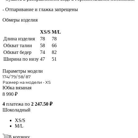
- Отпаривание и глажка запрещены
Обмеры изделия
XS/S
M/L
Длина изделия
78
78
Обхват талии
58
66
Обхват бедер
74
82
Ширина по низу
47
51
Параметры модели
174/ 79/ 58/ 87
Размер на модели - XS
Юбка вязаная
8 990
₽
4
платежа по
2 247.50 ₽
Шоколадный
XS/S
M/L
В корзину