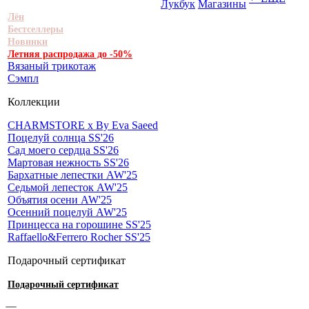
Лукбук
Магазины
Лён
Бестселлеры
Новинки
Летняя распродажа до -50%
Вязаный трикотаж
Сэмпл
Коллекции
CHARMSTORE х By Eva Saeed
Поцелуй солнца SS'26
Сад моего сердца SS'26
Мартовая нежность SS'26
Бархатные лепестки AW'25
Седьмой лепесток AW'25
Объятия осени AW'25
Осенний поцелуй AW'25
Принцесса на горошине SS'25
Raffaello&Ferrero Rocher SS'25
Подарочный сертификат
Подарочный сертификат