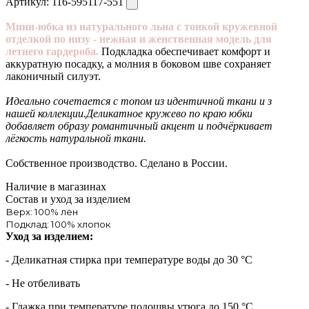
Артикул:
116-595117-551
Мини-юбка из натурального льна с тонкой кружевной
отделкой по низу - нежная и женственная модель для
летнего гардероба.
Подкладка обеспечивает комфорт и
аккуратную посадку, а молния в боковом шве сохраняет
лаконичный силуэт.
Идеально сочетается с топом из идентичной ткани и з
нашей коллекции.Деликатное кружево по краю юбки
добавляет образу романтичный акцент и подчёркивает
лёгкость натуральной ткани.
Собственное производство. Сделано в России.
Наличие в магазинах
Состав и уход за изделием
Верх: 100% лён
Подклад: 100% хлопок
Уход за изделием:
- Деликатная стирка при температуре воды до 30 °C
- Не отбеливать
- Глажка при температуре подошвы утюга до 150 °C