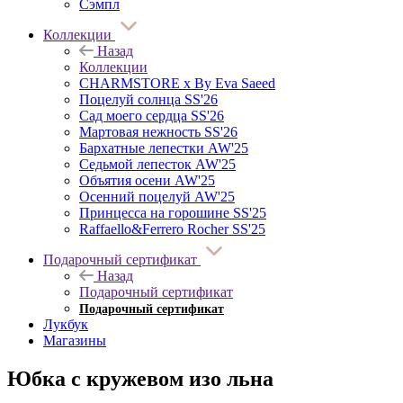
Сэмпл
Коллекции
Назад
Коллекции
CHARMSTORE х By Eva Saeed
Поцелуй солнца SS'26
Сад моего сердца SS'26
Мартовая нежность SS'26
Бархатные лепестки AW'25
Седьмой лепесток AW'25
Объятия осени AW'25
Осенний поцелуй AW'25
Принцесса на горошине SS'25
Raffaello&Ferrero Rocher SS'25
Подарочный сертификат
Назад
Подарочный сертификат
Подарочный сертификат
Лукбук
Магазины
Юбка с кружевом изо льна