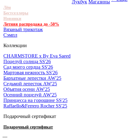
Лукбук
Магазины
Лён
Бестселлеры
Новинки
Летняя распродажа до -50%
Вязаный трикотаж
Сэмпл
Коллекции
CHARMSTORE х By Eva Saeed
Поцелуй солнца SS'26
Сад моего сердца SS'26
Мартовая нежность SS'26
Бархатные лепестки AW'25
Седьмой лепесток AW'25
Объятия осени AW'25
Осенний поцелуй AW'25
Принцесса на горошине SS'25
Raffaello&Ferrero Rocher SS'25
Подарочный сертификат
Подарочный сертификат