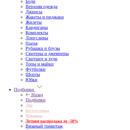
Боди
Верхняя одежда
Джинсы
Жакеты и пиджаки
Жилеты
Кардиганы
Комплекты
Лонгсливы
Платья
Рубашки и блузы
Свитеры и джемперы
Свитшот и худи
Топы и майки
Футболки
Шорты
Юбки
Подборки
Назад
Подборки
Лён
Бестселлеры
Новинки
Летняя распродажа до -50%
Вязаный трикотаж