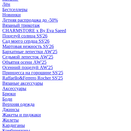
Лён
Бестселлеры
Новинки
Летняя распродажа до -50%
Вязаный трикотаж
CHARMSTORE х By Eva Saeed
Поцелуй солнца SS'26
Сад моего сердца SS'26
Мартовая нежность SS'26
Бархатные лепестки AW'25
Седьмой лепесток AW'25
Объятия осени AW'25
Осенний поцелуй AW'25
Принцесса на горошине SS'25
Raffaello&Ferrero Rocher SS'25
Вязаные аксессуары
Аксессуары
Брюки
Боди
Верхняя одежда
Джинсы
Жакеты и пиджаки
Жилеты
Кардиганы
Комбинезоны