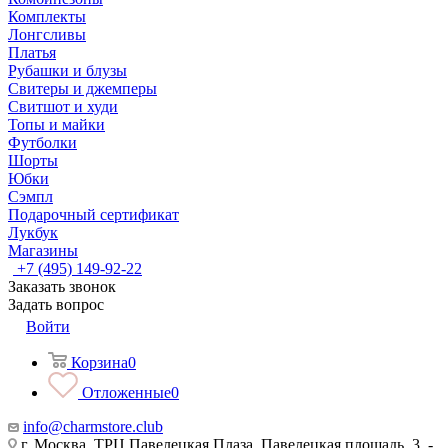
Комплекты
Лонгсливы
Платья
Рубашки и блузы
Свитеры и джемперы
Свитшот и худи
Топы и майки
Футболки
Шорты
Юбки
Сэмпл
Подарочный сертификат
Лукбук
Магазины
+7 (495) 149-92-22
Заказать звонок
Задать вопрос
Войти
Корзина
0
Отложенные
0
info@charmstore.club
г. Москва, ТРЦ Павелецкая Плаза, Павелецкая площадь, 3, -