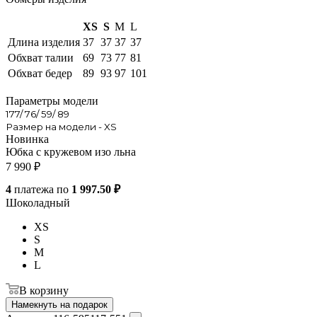
XS
S
M
L
Длина изделия
37
37
37
37
Обхват талии
69
73
77
81
Обхват бедер
89
93
97
101
Параметры модели
177/ 76/ 59/ 89
Размер на модели - XS
Новинка
Юбка с кружевом изо льна
7 990
₽
4
платежа по
1 997.50 ₽
Шоколадный
XS
S
M
L
В корзину
Намекнуть на подарок