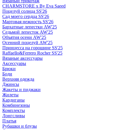
Вязаный трикотаж
CHARMSTORE х By Eva Saeed
Поцелуй солнца SS'26
Сад моего сердца SS'26
Мартовая нежность SS'26
Бархатные лепестки AW'25
Седьмой лепесток AW'25
Объятия осени AW'25
Осенний поцелуй AW'25
Принцесса на горошине SS'25
Raffaello&Ferrero Rocher SS'25
Вязаные аксессуары
Аксессуары
Брюки
Боди
Верхняя одежда
Джинсы
Жакеты и пиджаки
Жилеты
Кардиганы
Комбинезоны
Комплекты
Лонгсливы
Платья
Рубашки и блузы