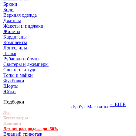
Брюки
Боди
Верхняя одежда
Джинсы
Жакеты и пиджаки
Жилеты
Кардиганы
Комплекты
Лонгсливы
Платья
Рубашки и блузы
Свитеры и джемперы
Свитшот и худи
Топы и майки
Футболки
Шорты
Юбки
Подборки
+ ЕЩЕ
Лукбук
Магазины
Лён
Бестселлеры
Новинки
Летняя распродажа до -50%
Вязаный трикотаж