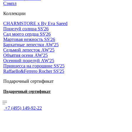
Сэмпл
Коллекции
CHARMSTORE х By Eva Saeed
Поцелуй солнца SS'26
Сад моего сердца SS'26
Мартовая нежность SS'26
Бархатные лепестки AW'25
Седьмой лепесток AW'25
Объятия осени AW'25
Осенний поцелуй AW'25
Принцесса на горошине SS'25
Raffaello&Ferrero Rocher SS'25
Подарочный сертификат
Подарочный сертификат
+7 (495) 149-92-22