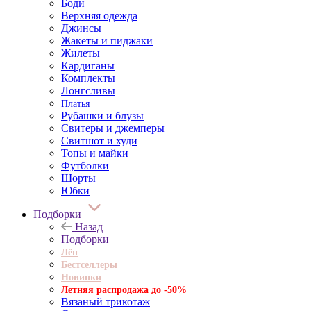
Боди
Верхняя одежда
Джинсы
Жакеты и пиджаки
Жилеты
Кардиганы
Комплекты
Лонгсливы
Платья
Рубашки и блузы
Свитеры и джемперы
Свитшот и худи
Топы и майки
Футболки
Шорты
Юбки
Подборки
Назад
Подборки
Лён
Бестселлеры
Новинки
Летняя распродажа до -50%
Вязаный трикотаж