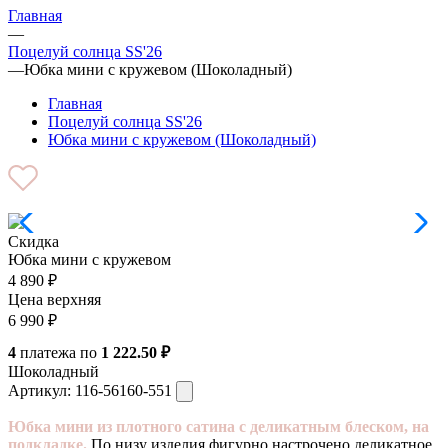
Главная
—
Поцелуй солнца SS'26
—
Юбка мини с кружевом (Шоколадный)
Главная
Поцелуй солнца SS'26
Юбка мини с кружевом (Шоколадный)
Скидка
Юбка мини с кружевом
4 890
₽
Цена верхняя
6 990
₽
4
платежа по
1 222.50 ₽
Шоколадный
Артикул:
116-56160-551
Юбка мини из плотного сатина с деликатным блеском, на
подкладке.
По низу изделия фигурно настрочено деликатное