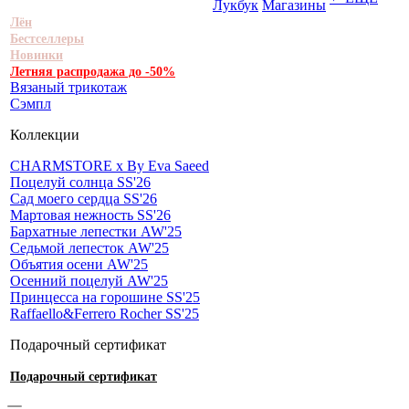
Лукбук
Магазины
Лён
Бестселлеры
Новинки
Летняя распродажа до -50%
Вязаный трикотаж
Сэмпл
Коллекции
CHARMSTORE х By Eva Saeed
Поцелуй солнца SS'26
Сад моего сердца SS'26
Мартовая нежность SS'26
Бархатные лепестки AW'25
Седьмой лепесток AW'25
Объятия осени AW'25
Осенний поцелуй AW'25
Принцесса на горошине SS'25
Raffaello&Ferrero Rocher SS'25
Подарочный сертификат
Подарочный сертификат