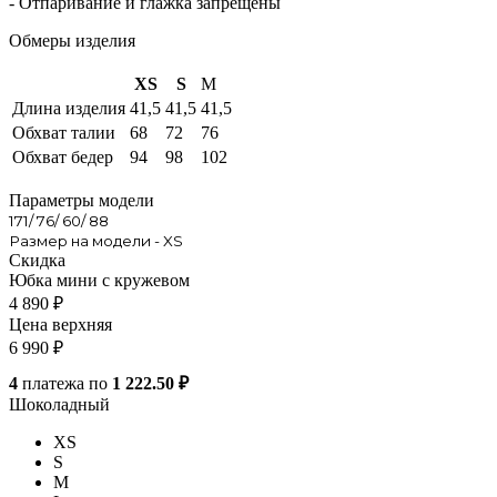
- Отпаривание и глажка запрещены
Обмеры изделия
XS
S
M
Длина изделия
41,5
41,5
41,5
Обхват талии
68
72
76
Обхват бедер
94
98
102
Параметры модели
171/ 76/ 60/ 88
Размер на модели - XS
Скидка
Юбка мини с кружевом
4 890
₽
Цена верхняя
6 990
₽
4
платежа по
1 222.50 ₽
Шоколадный
XS
S
M