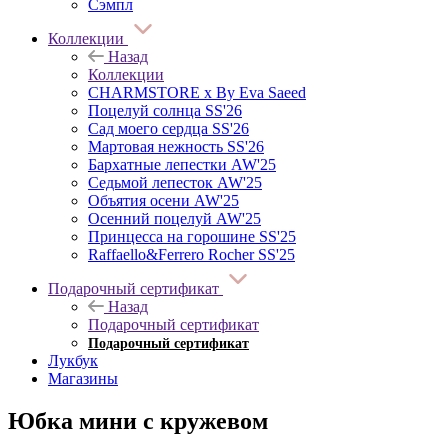
Сэмпл
Коллекции
Назад
Коллекции
CHARMSTORE х By Eva Saeed
Поцелуй солнца SS'26
Сад моего сердца SS'26
Мартовая нежность SS'26
Бархатные лепестки AW'25
Седьмой лепесток AW'25
Объятия осени AW'25
Осенний поцелуй AW'25
Принцесса на горошине SS'25
Raffaello&Ferrero Rocher SS'25
Подарочный сертификат
Назад
Подарочный сертификат
Подарочный сертификат
Лукбук
Магазины
Юбка мини с кружевом