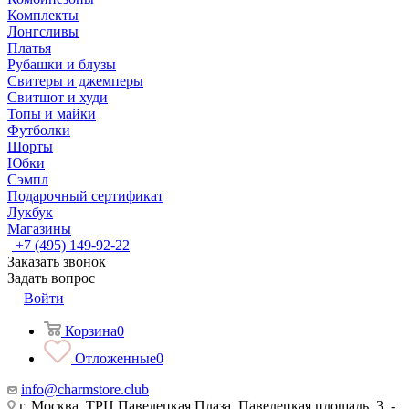
Комплекты
Лонгсливы
Платья
Рубашки и блузы
Свитеры и джемперы
Свитшот и худи
Топы и майки
Футболки
Шорты
Юбки
Сэмпл
Подарочный сертификат
Лукбук
Магазины
+7 (495) 149-92-22
Заказать звонок
Задать вопрос
Войти
Корзина
0
Отложенные
0
info@charmstore.club
г. Москва, ТРЦ Павелецкая Плаза, Павелецкая площадь, 3, -