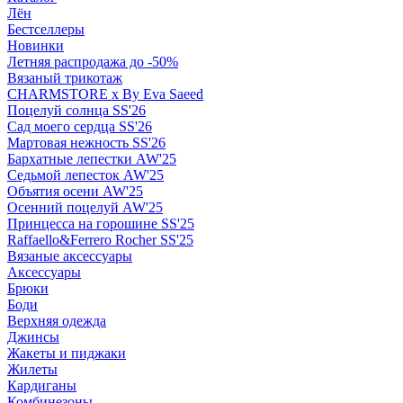
Лён
Бестселлеры
Новинки
Летняя распродажа до -50%
Вязаный трикотаж
CHARMSTORE х By Eva Saeed
Поцелуй солнца SS'26
Сад моего сердца SS'26
Мартовая нежность SS'26
Бархатные лепестки AW'25
Седьмой лепесток AW'25
Объятия осени AW'25
Осенний поцелуй AW'25
Принцесса на горошине SS'25
Raffaello&Ferrero Rocher SS'25
Вязаные аксессуары
Аксессуары
Брюки
Боди
Верхняя одежда
Джинсы
Жакеты и пиджаки
Жилеты
Кардиганы
Комбинезоны