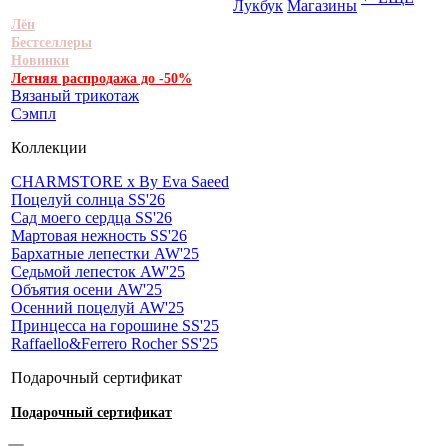
Лукбук
Магазины
Лён
Бестселлеры
Новинки
Летняя распродажа до -50%
Вязаный трикотаж
Сэмпл
Коллекции
CHARMSTORE х By Eva Saeed
Поцелуй солнца SS'26
Сад моего сердца SS'26
Мартовая нежность SS'26
Бархатные лепестки AW'25
Седьмой лепесток AW'25
Объятия осени AW'25
Осенний поцелуй AW'25
Принцесса на горошине SS'25
Raffaello&Ferrero Rocher SS'25
Подарочный сертификат
Подарочный сертификат