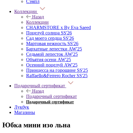
Сэмпл
Коллекции
Назад
Коллекции
CHARMSTORE х By Eva Saeed
Поцелуй солнца SS'26
Сад моего сердца SS'26
Мартовая нежность SS'26
Бархатные лепестки AW'25
Седьмой лепесток AW'25
Объятия осени AW'25
Осенний поцелуй AW'25
Принцесса на горошине SS'25
Raffaello&Ferrero Rocher SS'25
Подарочный сертификат
Назад
Подарочный сертификат
Подарочный сертификат
Лукбук
Магазины
Юбка мини изо льна