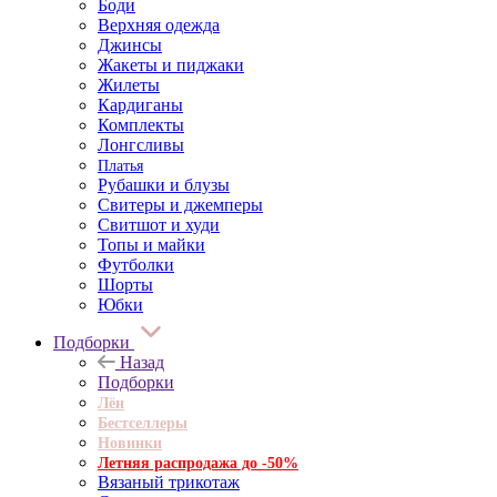
Боди
Верхняя одежда
Джинсы
Жакеты и пиджаки
Жилеты
Кардиганы
Комплекты
Лонгсливы
Платья
Рубашки и блузы
Свитеры и джемперы
Свитшот и худи
Топы и майки
Футболки
Шорты
Юбки
Подборки
Назад
Подборки
Лён
Бестселлеры
Новинки
Летняя распродажа до -50%
Вязаный трикотаж