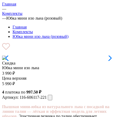
Главная
—
Комплекты
—
Юбка мини изо льна (розовый)
Главная
Комплекты
Юбка мини изо льна (розовый)
Скидка
Юбка мини изо льна
3 990
₽
Цена верхняя
5 990
₽
4
платежа по
997.50 ₽
Артикул:
116-606117-221
Пышная мини-юбка из натурального льна с посадкой на
линии талии — лёгкая и эффектная модель для летних
образов.
Эластичная резинка по талии обеспечивает