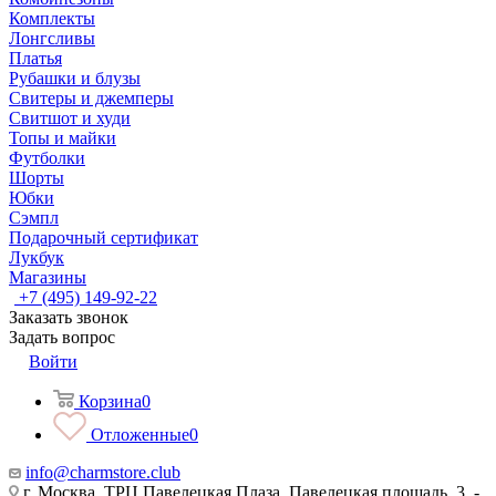
Комплекты
Лонгсливы
Платья
Рубашки и блузы
Свитеры и джемперы
Свитшот и худи
Топы и майки
Футболки
Шорты
Юбки
Сэмпл
Подарочный сертификат
Лукбук
Магазины
+7 (495) 149-92-22
Заказать звонок
Задать вопрос
Войти
Корзина
0
Отложенные
0
info@charmstore.club
г. Москва, ТРЦ Павелецкая Плаза, Павелецкая площадь, 3, -