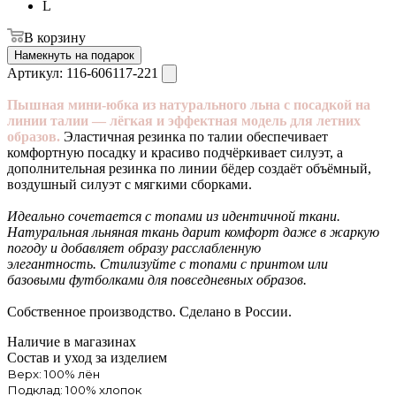
L
В корзину
Намекнуть на подарок
Артикул:
116-606117-221
Пышная мини-юбка из натурального льна с посадкой на
линии талии — лёгкая и эффектная модель для летних
образов.
Эластичная резинка по талии обеспечивает
комфортную посадку и красиво подчёркивает силуэт, а
дополнительная резинка по линии бёдер создаёт объёмный,
воздушный силуэт с мягкими сборками.
Идеально сочетается с топами из идентичной ткани.
Натуральная льняная ткань дарит комфорт даже в жаркую
погоду и добавляет образу расслабленную
элегантность. Стилизуйте с топами с принтом или
базовыми футболками для повседневных образов.
Собственное производство. Сделано в России.
Наличие в магазинах
Состав и уход за изделием
Верх: 100% лён
Подклад: 100% хлопок