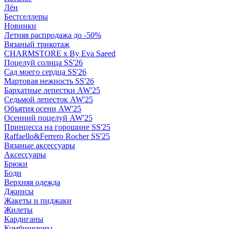
Лён
Бестселлеры
Новинки
Летняя распродажа до -50%
Вязаный трикотаж
CHARMSTORE х By Eva Saeed
Поцелуй солнца SS'26
Сад моего сердца SS'26
Мартовая нежность SS'26
Бархатные лепестки AW'25
Седьмой лепесток AW'25
Объятия осени AW'25
Осенний поцелуй AW'25
Принцесса на горошине SS'25
Raffaello&Ferrero Rocher SS'25
Вязаные аксессуары
Аксессуары
Брюки
Боди
Верхняя одежда
Джинсы
Жакеты и пиджаки
Жилеты
Кардиганы
Комбинезоны