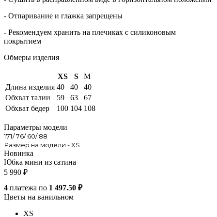
- Отпаривание и глажка запрещены
- Рекомендуем хранить на плечиках с силиконовым
покрытием
Обмеры изделия
XS
S
M
Длина изделия
40
40
40
Обхват талии
59
63
67
Обхват бедер
100
104
108
Параметры модели
171/ 76/ 60/ 88
Размер на модели - XS
Новинка
Юбка мини из сатина
5 990
₽
4
платежа по
1 497.50 ₽
Цветы на ванильном
XS