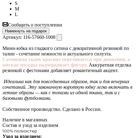
S
M
L
Сообщить о поступлении
Намекнуть на подарок
Артикул:
116-57660-1008
Мини-юбка из гладкого сатина с декоративной резинкой по
талии - сочетание нежности и актуального силуэта.
Сатиновая ткань красиво переливается при движении, а
мягкая посадка подчеркивает фигуру.
Аккуратная отделка
резинкой с фестонами добавляет романтичный акцент.
Идеальна как для повседневных образов, так и для вечерних
сочетаний. Эту лаконичную короткую юбку легко включать в
летние образы — как с топами из одной ткани, так и с
базовыми футболками.
Собственное производство. Сделано в России.
Наличие в магазинах
Состав и уход за изделием
100% полиэстер
Уход за изделием: