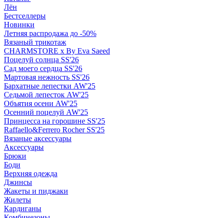
Лён
Бестселлеры
Новинки
Летняя распродажа до -50%
Вязаный трикотаж
CHARMSTORE х By Eva Saeed
Поцелуй солнца SS'26
Сад моего сердца SS'26
Мартовая нежность SS'26
Бархатные лепестки AW'25
Седьмой лепесток AW'25
Объятия осени AW'25
Осенний поцелуй AW'25
Принцесса на горошине SS'25
Raffaello&Ferrero Rocher SS'25
Вязаные аксессуары
Аксессуары
Брюки
Боди
Верхняя одежда
Джинсы
Жакеты и пиджаки
Жилеты
Кардиганы
Комбинезоны