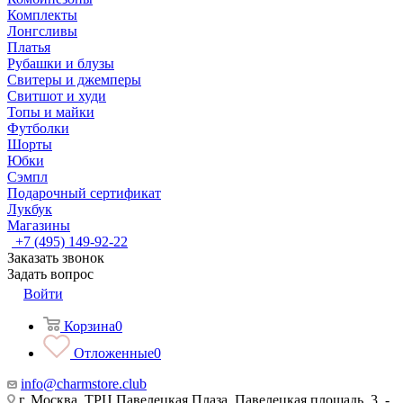
Комплекты
Лонгсливы
Платья
Рубашки и блузы
Свитеры и джемперы
Свитшот и худи
Топы и майки
Футболки
Шорты
Юбки
Сэмпл
Подарочный сертификат
Лукбук
Магазины
+7 (495) 149-92-22
Заказать звонок
Задать вопрос
Войти
Корзина
0
Отложенные
0
info@charmstore.club
г. Москва, ТРЦ Павелецкая Плаза, Павелецкая площадь, 3, -