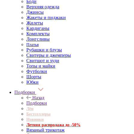
Боди
Верхняя одежда
Джинсы
Жакеты и пиджаки
Жилеты
Кардиганы
Комплекты
Лонгсливы
Платья
Рубашки и блузы
Свитеры и джемперы
Свитшот и худи
Топы и майки
Футболки
Шорты
Юбки
Подборки
Назад
Подборки
Лён
Бестселлеры
Новинки
Летняя распродажа до -50%
Вязаный трикотаж