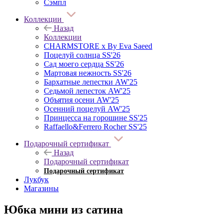
Сэмпл
Коллекции
Назад
Коллекции
CHARMSTORE х By Eva Saeed
Поцелуй солнца SS'26
Сад моего сердца SS'26
Мартовая нежность SS'26
Бархатные лепестки AW'25
Седьмой лепесток AW'25
Объятия осени AW'25
Осенний поцелуй AW'25
Принцесса на горошине SS'25
Raffaello&Ferrero Rocher SS'25
Подарочный сертификат
Назад
Подарочный сертификат
Подарочный сертификат
Лукбук
Магазины
Юбка мини из сатина