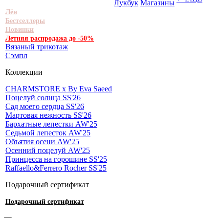
Лукбук
Магазины
Лён
Бестселлеры
Новинки
Летняя распродажа до -50%
Вязаный трикотаж
Сэмпл
Коллекции
CHARMSTORE х By Eva Saeed
Поцелуй солнца SS'26
Сад моего сердца SS'26
Мартовая нежность SS'26
Бархатные лепестки AW'25
Седьмой лепесток AW'25
Объятия осени AW'25
Осенний поцелуй AW'25
Принцесса на горошине SS'25
Raffaello&Ferrero Rocher SS'25
Подарочный сертификат
Подарочный сертификат