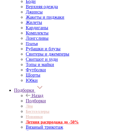
Боди
Верхняя одежда
Джинсы
Жакеты и пиджаки
Жилеты
Кардиганы
Комплекты
Лонгсливы
Платья
Рубашки и блузы
Свитеры и джемперы
Свитшот и худи
Топы и майки
Футболки
Шорты
Юбки
Подборки
Назад
Подборки
Лён
Бестселлеры
Новинки
Летняя распродажа до -50%
Вязаный трикотаж