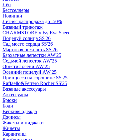
Лён
Бестселлеры
Новинки
Летняя распродажа до -50%
Вязаный трикотаж
CHARMSTORE х By Eva Saeed
Поцелуй солнца SS'26
Сад моего сердца SS'26
Мартовая нежность SS'26
Бархатные лепестки AW'25
Седьмой лепесток AW'25
Объятия осени AW'25
Осенний поцелуй AW'25
Принцесса на горошине SS'25
Raffaello&Ferrero Rocher SS'25
Вязаные аксессуары
Аксессуары
Брюки
Боди
Верхняя одежда
Джинсы
Жакеты и пиджаки
Жилеты
Кардиганы
Комбинезоны