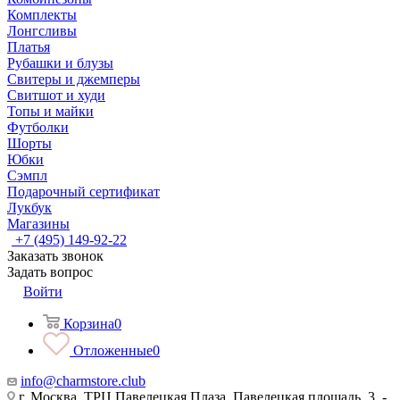
Комплекты
Лонгсливы
Платья
Рубашки и блузы
Свитеры и джемперы
Свитшот и худи
Топы и майки
Футболки
Шорты
Юбки
Сэмпл
Подарочный сертификат
Лукбук
Магазины
+7 (495) 149-92-22
Заказать звонок
Задать вопрос
Войти
Корзина
0
Отложенные
0
info@charmstore.club
г. Москва, ТРЦ Павелецкая Плаза, Павелецкая площадь, 3, -