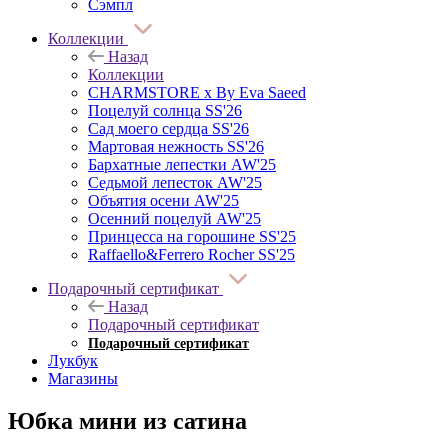
Сэмпл
Коллекции
Назад
Коллекции
CHARMSTORE х By Eva Saeed
Поцелуй солнца SS'26
Сад моего сердца SS'26
Мартовая нежность SS'26
Бархатные лепестки AW'25
Седьмой лепесток AW'25
Объятия осени AW'25
Осенний поцелуй AW'25
Принцесса на горошине SS'25
Raffaello&Ferrero Rocher SS'25
Подарочный сертификат
Назад
Подарочный сертификат
Подарочный сертификат
Лукбук
Магазины
Юбка мини из сатина