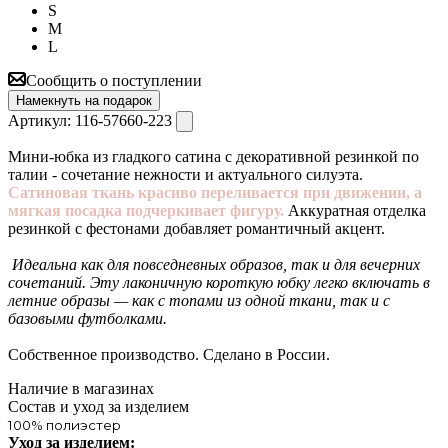
S
M
L
Сообщить о поступлении
Намекнуть на подарок
Артикул:
116-57660-223
Мини-юбка из гладкого сатина с декоративной резинкой по
талии - сочетание нежности и актуального силуэта.
Сатиновая ткань красиво переливается при движении, а
мягкая посадка подчеркивает фигуру.
Аккуратная отделка
резинкой с фестонами добавляет романтичный акцент.
Идеальна как для повседневных образов, так и для вечерних
сочетаний. Эту лаконичную короткую юбку легко включать в
летние образы — как с топами из одной ткани, так и с
базовыми футболками.
Собственное производство. Сделано в России.
Наличие в магазинах
Состав и уход за изделием
100% полиэстер
Уход за изделием: