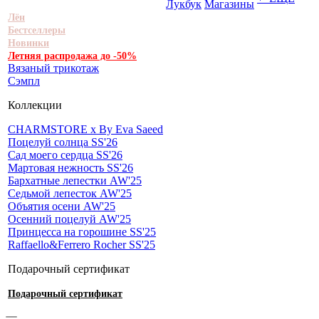
Лукбук
Магазины
Лён
Бестселлеры
Новинки
Летняя распродажа до -50%
Вязаный трикотаж
Сэмпл
Коллекции
CHARMSTORE х By Eva Saeed
Поцелуй солнца SS'26
Сад моего сердца SS'26
Мартовая нежность SS'26
Бархатные лепестки AW'25
Седьмой лепесток AW'25
Объятия осени AW'25
Осенний поцелуй AW'25
Принцесса на горошине SS'25
Raffaello&Ferrero Rocher SS'25
Подарочный сертификат
Подарочный сертификат