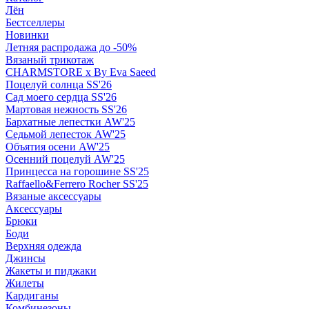
Лён
Бестселлеры
Новинки
Летняя распродажа до -50%
Вязаный трикотаж
CHARMSTORE х By Eva Saeed
Поцелуй солнца SS'26
Сад моего сердца SS'26
Мартовая нежность SS'26
Бархатные лепестки AW'25
Седьмой лепесток AW'25
Объятия осени AW'25
Осенний поцелуй AW'25
Принцесса на горошине SS'25
Raffaello&Ferrero Rocher SS'25
Вязаные аксессуары
Аксессуары
Брюки
Боди
Верхняя одежда
Джинсы
Жакеты и пиджаки
Жилеты
Кардиганы
Комбинезоны