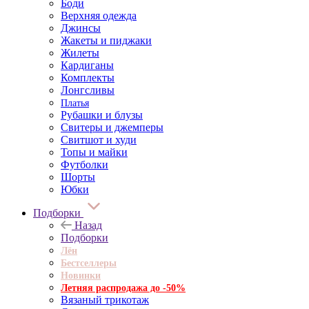
Боди
Верхняя одежда
Джинсы
Жакеты и пиджаки
Жилеты
Кардиганы
Комплекты
Лонгсливы
Платья
Рубашки и блузы
Свитеры и джемперы
Свитшот и худи
Топы и майки
Футболки
Шорты
Юбки
Подборки
Назад
Подборки
Лён
Бестселлеры
Новинки
Летняя распродажа до -50%
Вязаный трикотаж