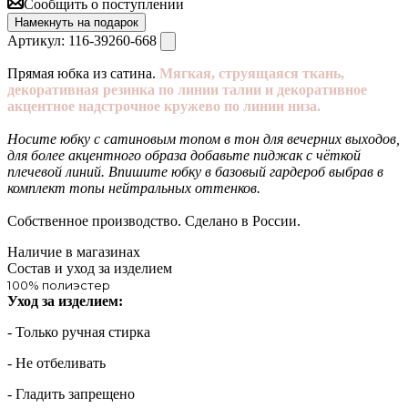
Сообщить о поступлении
Намекнуть на подарок
Артикул:
116-39260-668
Прямая юбка из сатина.
Мягкая, струящаяся ткань,
декоративная резинка по линии талии и декоративное
акцентное надстрочное кружево по линии низа.
Носите юбку с сатиновым топом в тон для вечерних выходов,
для более акцентного образа добавьте пиджак с чёткой
плечевой линий. Впишите юбку в базовый гардероб выбрав в
комплект топы нейтральных оттенков.
Собственное производство. Сделано в России.
Наличие в магазинах
Состав и уход за изделием
100% полиэстер
Уход за изделием:
- Только ручная стирка
- Не отбеливать
- Гладить запрещено