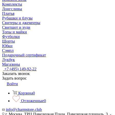
Комплекты
Лонгсливы
Платья
Рубашки и блузы
Свитеры и джемперы
Свитшот и худи
Топы и майки
Футболки
Шорты
Юбки
Сэмпл
Подарочный сертификат
Лукбук
Магазины
+7 (495) 149-92-22
Заказать звонок
Задать вопрос
Войти
Корзина
0
Отложенные
0
info@charmstore.club
г. Москва, ТРЦ Павелецкая Плаза, Павелецкая площадь, 3, -