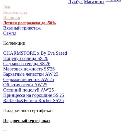
Лукбук
Магазины
Лён
Бестселлеры
Новинки
Летняя распродажа до -50%
Вязаный трикотаж
Сэмпл
Коллекции
CHARMSTORE х By Eva Saeed
Поцелуй солнца SS'26
Сад моего сердца SS'26
Мартовая нежность SS'26
Бархатные лепестки AW'25
Седьмой лепесток AW'25
Объятия осени AW'25
Осенний поцелуй AW'25
Принцесса на горошине SS'25
Raffaello&Ferrero Rocher SS'25
Подарочный сертификат
Подарочный сертификат