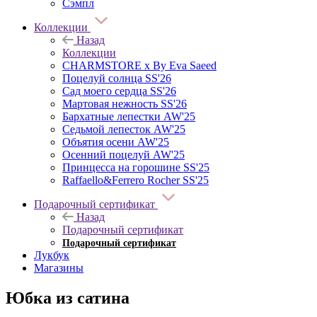
Сэмпл
Коллекции
Назад
Коллекции
CHARMSTORE х By Eva Saeed
Поцелуй солнца SS'26
Сад моего сердца SS'26
Мартовая нежность SS'26
Бархатные лепестки AW'25
Седьмой лепесток AW'25
Объятия осени AW'25
Осенний поцелуй AW'25
Принцесса на горошине SS'25
Raffaello&Ferrero Rocher SS'25
Подарочный сертификат
Назад
Подарочный сертификат
Подарочный сертификат
Лукбук
Магазины
Юбка из сатина