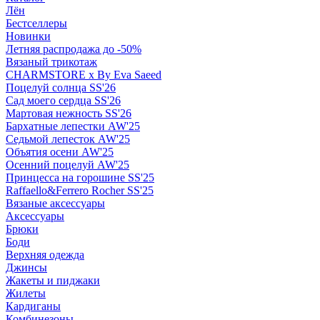
Лён
Бестселлеры
Новинки
Летняя распродажа до -50%
Вязаный трикотаж
CHARMSTORE х By Eva Saeed
Поцелуй солнца SS'26
Сад моего сердца SS'26
Мартовая нежность SS'26
Бархатные лепестки AW'25
Седьмой лепесток AW'25
Объятия осени AW'25
Осенний поцелуй AW'25
Принцесса на горошине SS'25
Raffaello&Ferrero Rocher SS'25
Вязаные аксессуары
Аксессуары
Брюки
Боди
Верхняя одежда
Джинсы
Жакеты и пиджаки
Жилеты
Кардиганы
Комбинезоны