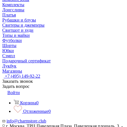
Комплекты
Лонгсливы
Платья
Рубашки и блузы
Свитеры и джемперы
Свитшот и худи
Топы и майки
Футболки
Шорты
Юбки
Сэмпл
Подарочный сертификат
Лукбук
Магазины
+7 (495) 149-92-22
Заказать звонок
Задать вопрос
Войти
Корзина
0
Отложенные
0
info@charmstore.club
г. Москва, ТРЦ Павелецкая Плаза, Павелецкая площадь, 3, -