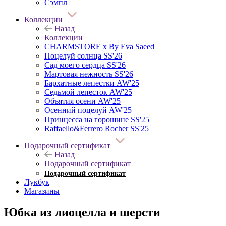
Сэмпл
Коллекции
Назад
Коллекции
CHARMSTORE х By Eva Saeed
Поцелуй солнца SS'26
Сад моего сердца SS'26
Мартовая нежность SS'26
Бархатные лепестки AW'25
Седьмой лепесток AW'25
Объятия осени AW'25
Осенний поцелуй AW'25
Принцесса на горошине SS'25
Raffaello&Ferrero Rocher SS'25
Подарочный сертификат
Назад
Подарочный сертификат
Подарочный сертификат
Лукбук
Магазины
Юбка из лиоцелла и шерсти