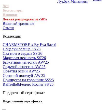
Лукбук
Магазины
Лён
Бестселлеры
Новинки
Летняя распродажа до -50%
Вязаный трикотаж
Сэмпл
Коллекции
CHARMSTORE х By Eva Saeed
Поцелуй солнца SS'26
Сад моего сердца SS'26
Мартовая нежность SS'26
Бархатные лепестки AW'25
Седьмой лепесток AW'25
Объятия осени AW'25
Осенний поцелуй AW'25
Принцесса на горошине SS'25
Raffaello&Ferrero Rocher SS'25
Подарочный сертификат
Подарочный сертификат