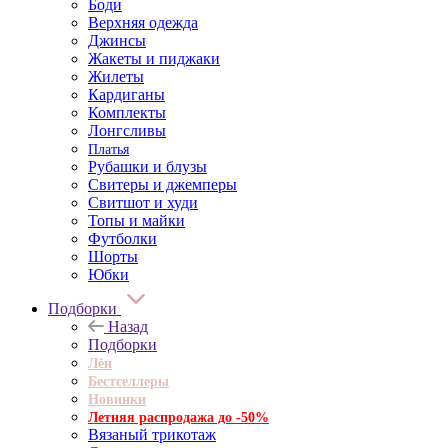
Боди
Верхняя одежда
Джинсы
Жакеты и пиджаки
Жилеты
Кардиганы
Комплекты
Лонгсливы
Платья
Рубашки и блузы
Свитеры и джемперы
Свитшот и худи
Топы и майки
Футболки
Шорты
Юбки
Подборки
Назад
Подборки
Лён
Бестселлеры
Новинки
Летняя распродажа до -50%
Вязаный трикотаж