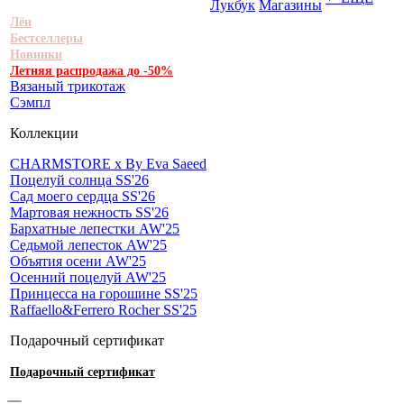
Лукбук
Магазины
Лён
Бестселлеры
Новинки
Летняя распродажа до -50%
Вязаный трикотаж
Сэмпл
Коллекции
CHARMSTORE х By Eva Saeed
Поцелуй солнца SS'26
Сад моего сердца SS'26
Мартовая нежность SS'26
Бархатные лепестки AW'25
Седьмой лепесток AW'25
Объятия осени AW'25
Осенний поцелуй AW'25
Принцесса на горошине SS'25
Raffaello&Ferrero Rocher SS'25
Подарочный сертификат
Подарочный сертификат