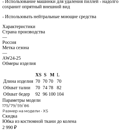
- Использование машинки для удаления пиллей - надолго
сохранит опрятный внешний вид
- Использовать нейтральные моющие средства
Характеристики
Страна производства
—
Россия
Метка сезона
—
AW24-25
Обмеры изделия
XS
S
M
L
Длина изделия
70
70
70
70
Обхват талии
70
74
78
82
Обхват бедер
92
96
100
104
Параметры модели
175/ 79/ 59/ 86
Размер на модели - XS
Скидка
Юбка из костюмной ткани до колена
2 990
₽