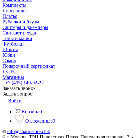
Комплекты
Лонгсливы
Платья
Рубашки и блузы
Свитеры и джемперы
Свитшот и худи
Топы и майки
Футболки
Шорты
Юбки
Сэмпл
Подарочный сертификат
Лукбук
Магазины
+7 (495) 149-92-22
Заказать звонок
Задать вопрос
Войти
Корзина
0
Отложенные
0
info@charmstore.club
г. Москва, ТРЦ Павелецкая Плаза, Павелецкая площадь, 3, -