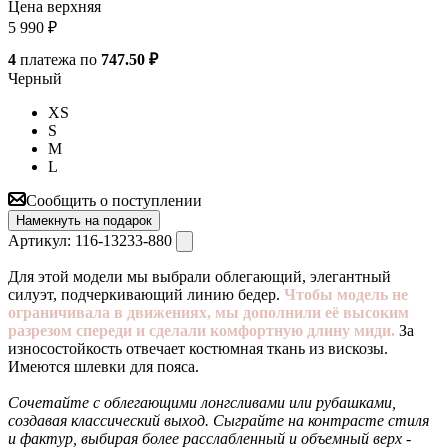
Цена верхняя
5 990
₽
4
платежа по
747.50 ₽
Черный
XS
S
M
L
Сообщить о поступлении
Намекнуть на подарок
Артикул:
116-13233-880
Для этой модели мы выбрали облегающий, элегантный
силуэт, подчеркивающий линию бедер.
Чтобы модель не
ограничивала в движениях, мы дополнили её высоким
разрезом спереди и сделали комфортную длину миди.
За
износостойкость отвечает костюмная ткань из вискозы.
Имеются шлевки для пояса.
Сочетайте с облегающими лонгсливами или рубашками,
создавая классический выход. Сыграйте на контрасте стиля
и фактур, выбирая более расслабленный и объемный верх -