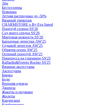
Лён
Бестселлеры
Новинки
Летняя распродажа до -50%
Вязаный трикотаж
CHARMSTORE х By Eva Saeed
Поцелуй солнца SS'26
Сад моего сердца SS'26
Мартовая нежность SS'26
Бархатные лепестки AW'25
Седьмой лепесток AW'25
Объятия осени AW'25
Осенний поцелуй AW'25
Принцесса на горошине SS'25
Raffaello&Ferrero Rocher SS'25
Вязаные аксессуары
Аксессуары
Брюки
Боди
Верхняя одежда
Джинсы
Жакеты и пиджаки
Жилеты
Кардиганы
Комбинезоны