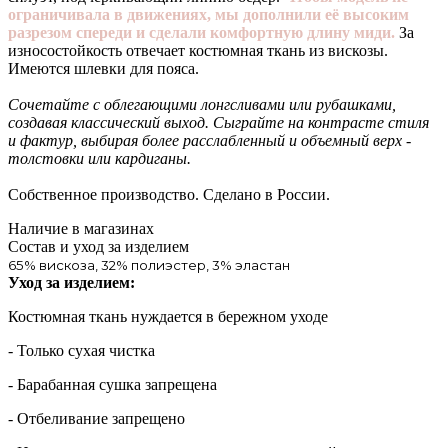
ограничивала в движениях, мы дополнили её высоким
разрезом спереди и сделали комфортную длину миди.
За
износостойкость отвечает костюмная ткань из вискозы.
Имеются шлевки для пояса.
Сочетайте с облегающими лонгсливами или рубашками,
создавая классический выход. Сыграйте на контрасте стиля
и фактур, выбирая более расслабленный и объемный верх -
толстовки или кардиганы.
Собственное производство. Сделано в России.
Наличие в магазинах
Состав и уход за изделием
65% вискоза, 32% полиэстер, 3% эластан
Уход за изделием:
Костюмная ткань нуждается в бережном уходе
- Только сухая чистка
- Барабанная сушка запрещена
- Отбеливание запрещено