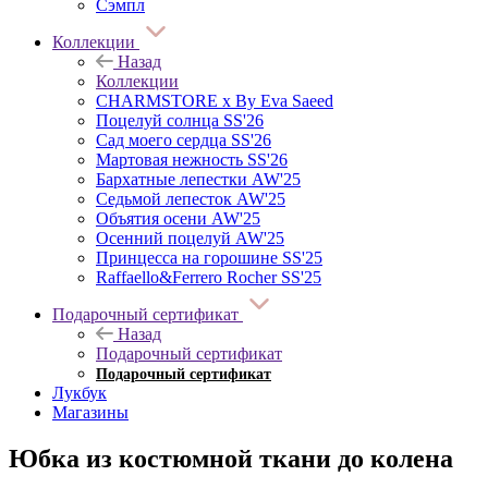
Сэмпл
Коллекции
Назад
Коллекции
CHARMSTORE х By Eva Saeed
Поцелуй солнца SS'26
Сад моего сердца SS'26
Мартовая нежность SS'26
Бархатные лепестки AW'25
Седьмой лепесток AW'25
Объятия осени AW'25
Осенний поцелуй AW'25
Принцесса на горошине SS'25
Raffaello&Ferrero Rocher SS'25
Подарочный сертификат
Назад
Подарочный сертификат
Подарочный сертификат
Лукбук
Магазины
Юбка из костюмной ткани до колена