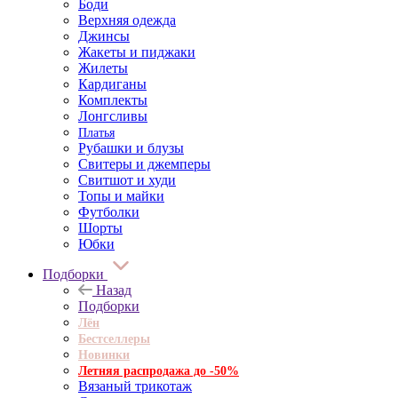
Боди
Верхняя одежда
Джинсы
Жакеты и пиджаки
Жилеты
Кардиганы
Комплекты
Лонгсливы
Платья
Рубашки и блузы
Свитеры и джемперы
Свитшот и худи
Топы и майки
Футболки
Шорты
Юбки
Подборки
Назад
Подборки
Лён
Бестселлеры
Новинки
Летняя распродажа до -50%
Вязаный трикотаж