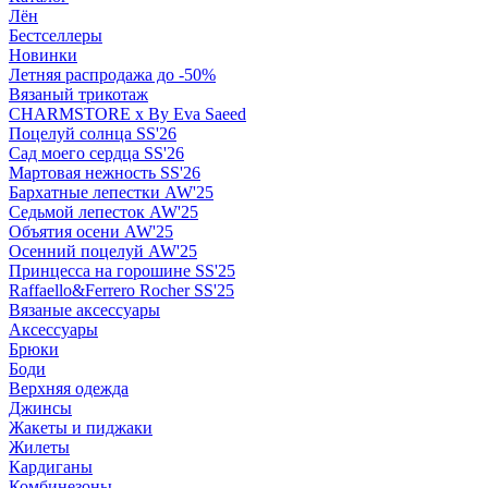
Лён
Бестселлеры
Новинки
Летняя распродажа до -50%
Вязаный трикотаж
CHARMSTORE х By Eva Saeed
Поцелуй солнца SS'26
Сад моего сердца SS'26
Мартовая нежность SS'26
Бархатные лепестки AW'25
Седьмой лепесток AW'25
Объятия осени AW'25
Осенний поцелуй AW'25
Принцесса на горошине SS'25
Raffaello&Ferrero Rocher SS'25
Вязаные аксессуары
Аксессуары
Брюки
Боди
Верхняя одежда
Джинсы
Жакеты и пиджаки
Жилеты
Кардиганы
Комбинезоны