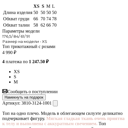
XS
S
M
L
Длина изделия
50
50
50
50
Обхват груди
66
70
74
78
Обхват талии
58
62
66
70
Параметры модели
176,5/ 84/ 61/ 91
Размер на модели - XS
Топ трикотажный с розами
4 990
₽
4
платежа по
1 247.50 ₽
XS
S
M
Сообщить о поступлении
Намекнуть на подарок
Артикул:
3810-3124-1001
Топ на одно плечо. Модель в облегающем силуэте деликатно
подчеркивает фигуру.
Мягкая гладкая ткань очень приятна
к телу и выполнена с аккуратным свечением.
Топ