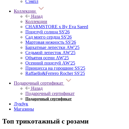
Сэмпл
Коллекции
Назад
Коллекции
CHARMSTORE х By Eva Saeed
Поцелуй солнца SS'26
Сад моего сердца SS'26
Мартовая нежность SS'26
Бархатные лепестки AW'25
Седьмой лепесток AW'25
Объятия осени AW'25
Осенний поцелуй AW'25
Принцесса на горошине SS'25
Raffaello&Ferrero Rocher SS'25
Подарочный сертификат
Назад
Подарочный сертификат
Подарочный сертификат
Лукбук
Магазины
Топ трикотажный с розами