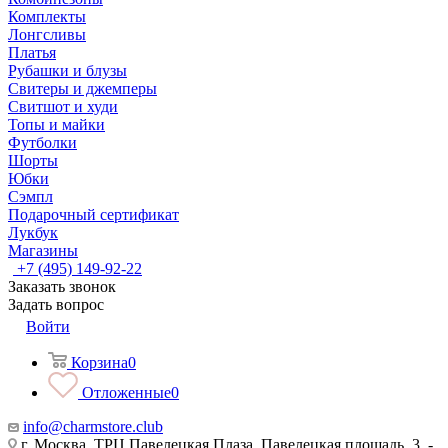
Комплекты
Лонгсливы
Платья
Рубашки и блузы
Свитеры и джемперы
Свитшот и худи
Топы и майки
Футболки
Шорты
Юбки
Сэмпл
Подарочный сертификат
Лукбук
Магазины
+7 (495) 149-92-22
Заказать звонок
Задать вопрос
Войти
Корзина
0
Отложенные
0
info@charmstore.club
г. Москва, ТРЦ Павелецкая Плаза, Павелецкая площадь, 3, -