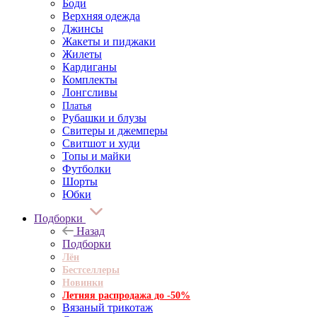
Боди
Верхняя одежда
Джинсы
Жакеты и пиджаки
Жилеты
Кардиганы
Комплекты
Лонгсливы
Платья
Рубашки и блузы
Свитеры и джемперы
Свитшот и худи
Топы и майки
Футболки
Шорты
Юбки
Подборки
Назад
Подборки
Лён
Бестселлеры
Новинки
Летняя распродажа до -50%
Вязаный трикотаж