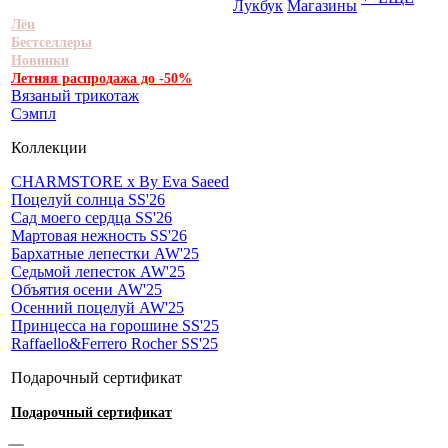
Лукбук
Магазины
Лён
Бестселлеры
Новинки
Летняя распродажа до -50%
Вязаный трикотаж
Сэмпл
Коллекции
CHARMSTORE х By Eva Saeed
Поцелуй солнца SS'26
Сад моего сердца SS'26
Мартовая нежность SS'26
Бархатные лепестки AW'25
Седьмой лепесток AW'25
Объятия осени AW'25
Осенний поцелуй AW'25
Принцесса на горошине SS'25
Raffaello&Ferrero Rocher SS'25
Подарочный сертификат
Подарочный сертификат