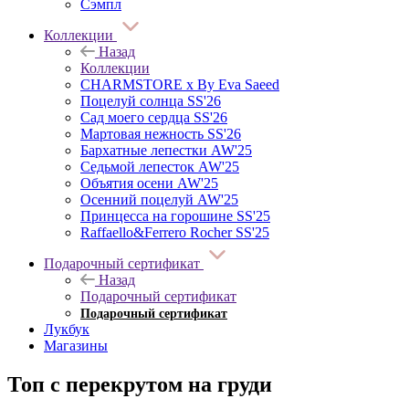
Сэмпл
Коллекции
Назад
Коллекции
CHARMSTORE х By Eva Saeed
Поцелуй солнца SS'26
Сад моего сердца SS'26
Мартовая нежность SS'26
Бархатные лепестки AW'25
Седьмой лепесток AW'25
Объятия осени AW'25
Осенний поцелуй AW'25
Принцесса на горошине SS'25
Raffaello&Ferrero Rocher SS'25
Подарочный сертификат
Назад
Подарочный сертификат
Подарочный сертификат
Лукбук
Магазины
Топ с перекрутом на груди