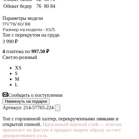
Обхват бедер
76
80
84
Параметры модели
171/ 76/ 60/ 88
Размер на модели - XS/S
Топ с перекрутом на груди
3 990
₽
4
платежа по
997.50 ₽
Светло-розовый
XS
S
M
L
Сообщить о поступлении
Намекнуть на подарок
Артикул:
214-57765-224
Топ с горловиной халтер, перекрученными лямками и
открытой спиной.
Идеальный первый слой — плотно
прилегает по фигуре и придает акцент образу за счет
декоративного узла.