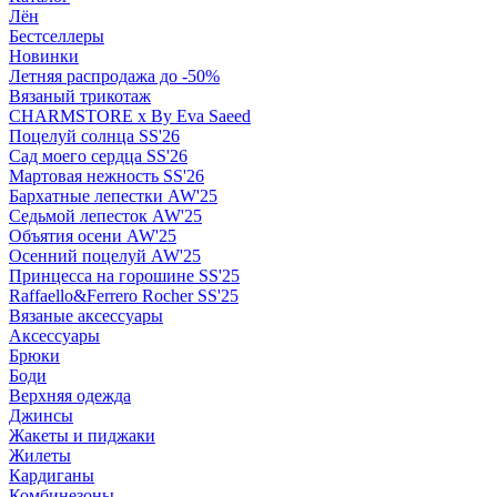
Лён
Бестселлеры
Новинки
Летняя распродажа до -50%
Вязаный трикотаж
CHARMSTORE х By Eva Saeed
Поцелуй солнца SS'26
Сад моего сердца SS'26
Мартовая нежность SS'26
Бархатные лепестки AW'25
Седьмой лепесток AW'25
Объятия осени AW'25
Осенний поцелуй AW'25
Принцесса на горошине SS'25
Raffaello&Ferrero Rocher SS'25
Вязаные аксессуары
Аксессуары
Брюки
Боди
Верхняя одежда
Джинсы
Жакеты и пиджаки
Жилеты
Кардиганы
Комбинезоны