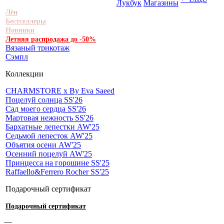
Лукбук
Магазины
Лён
Бестселлеры
Новинки
Летняя распродажа до -50%
Вязаный трикотаж
Сэмпл
Коллекции
CHARMSTORE х By Eva Saeed
Поцелуй солнца SS'26
Сад моего сердца SS'26
Мартовая нежность SS'26
Бархатные лепестки AW'25
Седьмой лепесток AW'25
Объятия осени AW'25
Осенний поцелуй AW'25
Принцесса на горошине SS'25
Raffaello&Ferrero Rocher SS'25
Подарочный сертификат
Подарочный сертификат