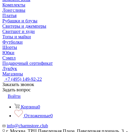
Комплекты
Лонгсливы
Платья
Рубашки и блузы
Свитеры и джемперы
Свитшот и худи
Топы и майки
Футболки
Шорты
Юбки
Сэмпл
Подарочный сертификат
Лукбук
Магазины
+7 (495) 149-92-22
Заказать звонок
Задать вопрос
Войти
Корзина
0
Отложенные
0
info@charmstore.club
г. Москва, ТРЦ Павелецкая Плаза, Павелецкая площадь, 3, -