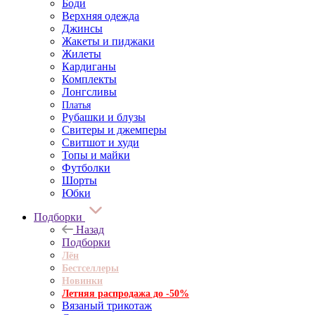
Боди
Верхняя одежда
Джинсы
Жакеты и пиджаки
Жилеты
Кардиганы
Комплекты
Лонгсливы
Платья
Рубашки и блузы
Свитеры и джемперы
Свитшот и худи
Топы и майки
Футболки
Шорты
Юбки
Подборки
Назад
Подборки
Лён
Бестселлеры
Новинки
Летняя распродажа до -50%
Вязаный трикотаж