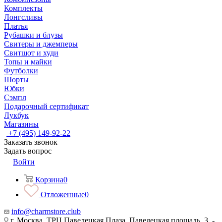
Комплекты
Лонгсливы
Платья
Рубашки и блузы
Свитеры и джемперы
Свитшот и худи
Топы и майки
Футболки
Шорты
Юбки
Сэмпл
Подарочный сертификат
Лукбук
Магазины
+7 (495) 149-92-22
Заказать звонок
Задать вопрос
Войти
Корзина
0
Отложенные
0
info@charmstore.club
г. Москва, ТРЦ Павелецкая Плаза, Павелецкая площадь, 3, -