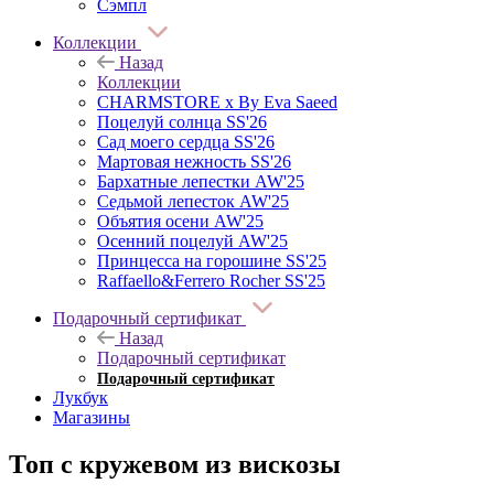
Сэмпл
Коллекции
Назад
Коллекции
CHARMSTORE х By Eva Saeed
Поцелуй солнца SS'26
Сад моего сердца SS'26
Мартовая нежность SS'26
Бархатные лепестки AW'25
Седьмой лепесток AW'25
Объятия осени AW'25
Осенний поцелуй AW'25
Принцесса на горошине SS'25
Raffaello&Ferrero Rocher SS'25
Подарочный сертификат
Назад
Подарочный сертификат
Подарочный сертификат
Лукбук
Магазины
Топ с кружевом из вискозы