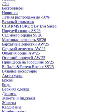
Лён
Бестселлеры
Новинки
Летняя распродажа до -50%
Вязаный трикотаж
CHARMSTORE х By Eva Saeed
Поцелуй солнца SS'26
Сад моего сердца SS'26
Мартовая нежность SS'26
Бархатные лепестки AW'25
Седьмой лепесток AW'25
Объятия осени AW'25
Осенний поцелуй AW'25
Принцесса на горошине SS'25
Raffaello&Ferrero Rocher SS'25
Вязаные аксессуары
Аксессуары
Брюки
Боди
Верхняя одежда
Джинсы
Жакеты и пиджаки
Жилеты
Кардиганы
Комбинезоны