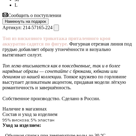
L
Сообщить о поступлении
Намекнуть на подарок
Артикул:
214-57165-224
Топ из вискозного трикотажа приталенного кроя
аккуратно садится по фигуре.
Фигурная отрезная линия под
грудью добавляет образу утончённости и визуально
вытягивает силуэт.
Топ легко вписывается как в повседневные, так и в более
нарядные образы — сочетайте с брюками, юбками или
денимом из нашей коллекции.
Тонкое кружево по горловине
выступает деликатным акцентом, придавая модели лёгкую
романтичность и завершённость.
Собственное производство. Сделано в России.
Наличие в магазинах
Состав и уход за изделием
95% вискоза; 5% эластан
Уход за изделием:
- Обычная стирка при температуре воды до 30 °C