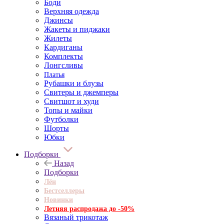
Боди
Верхняя одежда
Джинсы
Жакеты и пиджаки
Жилеты
Кардиганы
Комплекты
Лонгсливы
Платья
Рубашки и блузы
Свитеры и джемперы
Свитшот и худи
Топы и майки
Футболки
Шорты
Юбки
Подборки
Назад
Подборки
Лён
Бестселлеры
Новинки
Летняя распродажа до -50%
Вязаный трикотаж