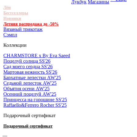
Лукбук
Магазины
Лён
Бестселлеры
Новинки
Летняя распродажа до -50%
Вязаный трикотаж
Сэмпл
Коллекции
CHARMSTORE х By Eva Saeed
Поцелуй солнца SS'26
Сад моего сердца SS'26
Мартовая нежность SS'26
Бархатные лепестки AW'25
Седьмой лепесток AW'25
Объятия осени AW'25
Осенний поцелуй AW'25
Принцесса на горошине SS'25
Raffaello&Ferrero Rocher SS'25
Подарочный сертификат
Подарочный сертификат