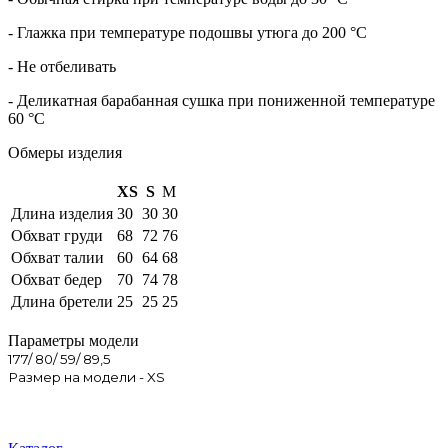
- Глажка при температуре подошвы утюга до 200 °C
- Не отбеливать
- Деликатная барабанная сушка при пониженной температуре
60 °C
Обмеры изделия
XS
S
M
Длина изделия
30
30
30
Обхват груди
68
72
76
Обхват талии
60
64
68
Обхват бедер
70
74
78
Длина бретели
25
25
25
Параметры модели
177/ 80/ 59/ 89,5
Размер на модели - XS