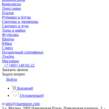
Комплекты
Лонгсливы
Платья
Рубашки и блузы
Свитеры и джемперы
Свитшот и худи
Топы и майки
Футболки
Шорты
Юбки
Сэмпл
Подарочный сертификат
Лукбук
Магазины
+7 (495) 149-92-22
Заказать звонок
Задать вопрос
Войти
Корзина
0
Отложенные
0
info@charmstore.club
г. Москва, ТРЦ Павелецкая Плаза, Павелецкая площадь, 3, -