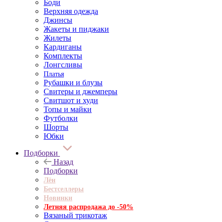
Боди
Верхняя одежда
Джинсы
Жакеты и пиджаки
Жилеты
Кардиганы
Комплекты
Лонгсливы
Платья
Рубашки и блузы
Свитеры и джемперы
Свитшот и худи
Топы и майки
Футболки
Шорты
Юбки
Подборки
Назад
Подборки
Лён
Бестселлеры
Новинки
Летняя распродажа до -50%
Вязаный трикотаж