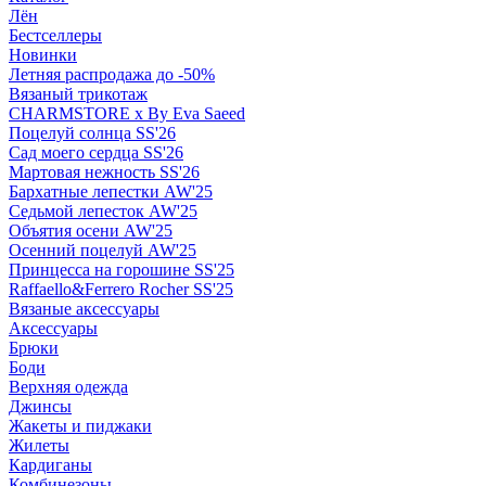
Лён
Бестселлеры
Новинки
Летняя распродажа до -50%
Вязаный трикотаж
CHARMSTORE х By Eva Saeed
Поцелуй солнца SS'26
Сад моего сердца SS'26
Мартовая нежность SS'26
Бархатные лепестки AW'25
Седьмой лепесток AW'25
Объятия осени AW'25
Осенний поцелуй AW'25
Принцесса на горошине SS'25
Raffaello&Ferrero Rocher SS'25
Вязаные аксессуары
Аксессуары
Брюки
Боди
Верхняя одежда
Джинсы
Жакеты и пиджаки
Жилеты
Кардиганы
Комбинезоны