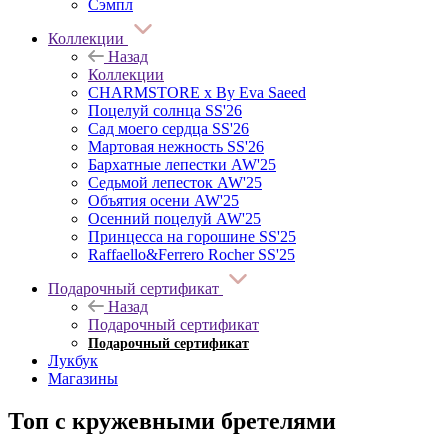
Сэмпл
Коллекции
Назад
Коллекции
CHARMSTORE х By Eva Saeed
Поцелуй солнца SS'26
Сад моего сердца SS'26
Мартовая нежность SS'26
Бархатные лепестки AW'25
Седьмой лепесток AW'25
Объятия осени AW'25
Осенний поцелуй AW'25
Принцесса на горошине SS'25
Raffaello&Ferrero Rocher SS'25
Подарочный сертификат
Назад
Подарочный сертификат
Подарочный сертификат
Лукбук
Магазины
Топ с кружевными бретелями