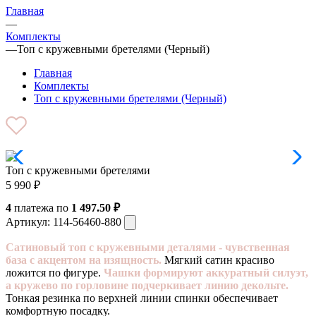
Главная
—
Комплекты
—
Топ с кружевными бретелями (Черный)
Главная
Комплекты
Топ с кружевными бретелями (Черный)
Топ с кружевными бретелями
5 990
₽
4
платежа по
1 497.50 ₽
Артикул:
114-56460-880
Сатиновый топ с кружевными деталями - чувственная
база с акцентом на изящность.
Мягкий сатин красиво
ложится по фигуре.
Чашки формируют аккуратный силуэт,
а кружево по горловине подчеркивает линию декольте.
Тонкая резинка по верхней линии спинки обеспечивает
комфортную посадку.