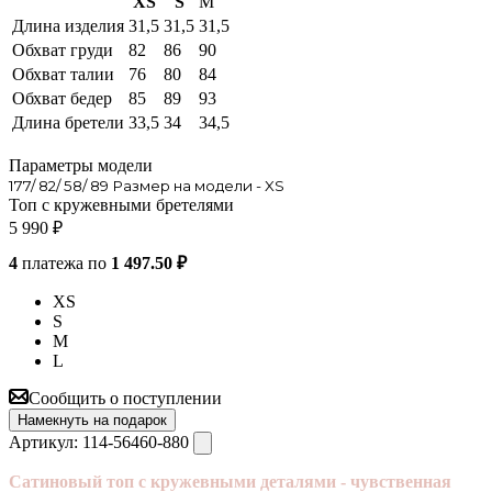
XS
S
M
Длина изделия
31,5
31,5
31,5
Обхват груди
82
86
90
Обхват талии
76
80
84
Обхват бедер
85
89
93
Длина бретели
33,5
34
34,5
Параметры модели
177/ 82/ 58/ 89 Размер на модели - XS
Топ с кружевными бретелями
5 990
₽
4
платежа по
1 497.50 ₽
XS
S
M
L
Сообщить о поступлении
Намекнуть на подарок
Артикул:
114-56460-880
Сатиновый топ с кружевными деталями - чувственная