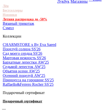
Лукбук
Магазины
Лён
Бестселлеры
Новинки
Летняя распродажа до -50%
Вязаный трикотаж
Сэмпл
Коллекции
CHARMSTORE х By Eva Saeed
Поцелуй солнца SS'26
Сад моего сердца SS'26
Мартовая нежность SS'26
Бархатные лепестки AW'25
Седьмой лепесток AW'25
Объятия осени AW'25
Осенний поцелуй AW'25
Принцесса на горошине SS'25
Raffaello&Ferrero Rocher SS'25
Подарочный сертификат
Подарочный сертификат