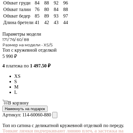
Обхват груди
84
88
92
96
Обхват талии
76
80
84
88
Обхват бедер
85
89
93
97
Длина бретели
41
42
43
44
Параметры модели
171/ 76/ 60/ 88
Размер на модели - XS/S
Топ с кружевной отделкой
5 990
₽
4
платежа по
1 497.50 ₽
XS
S
M
L
В корзину
Намекнуть на подарок
Артикул:
114-60060-880
Топ из сатина с деликатной кружевной отделкой по переду.
Тонкие лямки подчеркивают линию плеч, а застежка на