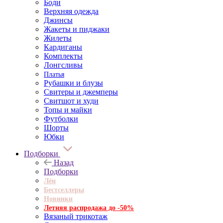
Боди
Верхняя одежда
Джинсы
Жакеты и пиджаки
Жилеты
Кардиганы
Комплекты
Лонгсливы
Платья
Рубашки и блузы
Свитеры и джемперы
Свитшот и худи
Топы и майки
Футболки
Шорты
Юбки
Подборки
Назад
Подборки
Лён
Бестселлеры
Новинки
Летняя распродажа до -50%
Вязаный трикотаж