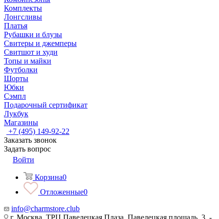
Комплекты
Лонгсливы
Платья
Рубашки и блузы
Свитеры и джемперы
Свитшот и худи
Топы и майки
Футболки
Шорты
Юбки
Сэмпл
Подарочный сертификат
Лукбук
Магазины
+7 (495) 149-92-22
Заказать звонок
Задать вопрос
Войти
Корзина
0
Отложенные
0
info@charmstore.club
г. Москва, ТРЦ Павелецкая Плаза, Павелецкая площадь, 3, -