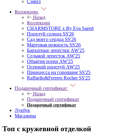
Сэмпл
Коллекции
Назад
Коллекции
CHARMSTORE х By Eva Saeed
Поцелуй солнца SS'26
Сад моего сердца SS'26
Мартовая нежность SS'26
Бархатные лепестки AW'25
Седьмой лепесток AW'25
Объятия осени AW'25
Осенний поцелуй AW'25
Принцесса на горошине SS'25
Raffaello&Ferrero Rocher SS'25
Подарочный сертификат
Назад
Подарочный сертификат
Подарочный сертификат
Лукбук
Магазины
Топ с кружевной отделкой