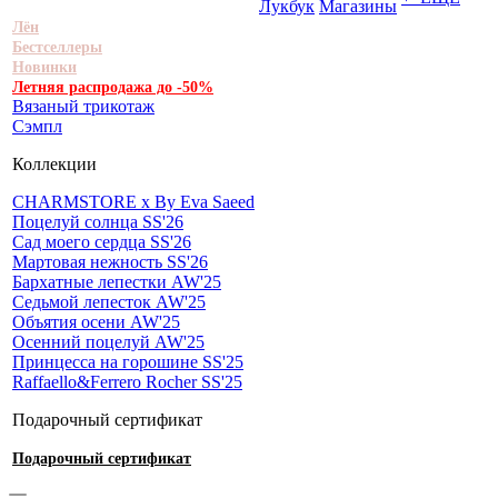
Лукбук
Магазины
Лён
Бестселлеры
Новинки
Летняя распродажа до -50%
Вязаный трикотаж
Сэмпл
Коллекции
CHARMSTORE х By Eva Saeed
Поцелуй солнца SS'26
Сад моего сердца SS'26
Мартовая нежность SS'26
Бархатные лепестки AW'25
Седьмой лепесток AW'25
Объятия осени AW'25
Осенний поцелуй AW'25
Принцесса на горошине SS'25
Raffaello&Ferrero Rocher SS'25
Подарочный сертификат
Подарочный сертификат