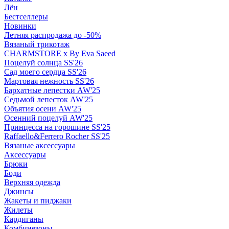
Лён
Бестселлеры
Новинки
Летняя распродажа до -50%
Вязаный трикотаж
CHARMSTORE х By Eva Saeed
Поцелуй солнца SS'26
Сад моего сердца SS'26
Мартовая нежность SS'26
Бархатные лепестки AW'25
Седьмой лепесток AW'25
Объятия осени AW'25
Осенний поцелуй AW'25
Принцесса на горошине SS'25
Raffaello&Ferrero Rocher SS'25
Вязаные аксессуары
Аксессуары
Брюки
Боди
Верхняя одежда
Джинсы
Жакеты и пиджаки
Жилеты
Кардиганы
Комбинезоны