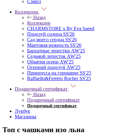
Сэмпл
Коллекции
Назад
Коллекции
CHARMSTORE х By Eva Saeed
Поцелуй солнца SS'26
Сад моего сердца SS'26
Мартовая нежность SS'26
Бархатные лепестки AW'25
Седьмой лепесток AW'25
Объятия осени AW'25
Осенний поцелуй AW'25
Принцесса на горошине SS'25
Raffaello&Ferrero Rocher SS'25
Подарочный сертификат
Назад
Подарочный сертификат
Подарочный сертификат
Лукбук
Магазины
Топ с чашками изо льна