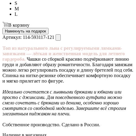
S
M
L
В корзину
Намекнуть на подарок
Артикул:
114-593117-121
Топ из натурального льна с регулируемыми лямками-
завязками — лёгкая и женственная модель для летнего
гардероба.
Чашки со сборкой красиво подчёркивают линию
груди и добавляют образу романтичности. Благодаря завязкам
можно легко регулировать посадку и длину бретелей под себя.
Спинка на нитке-резинке обеспечивает комфортную посадку
и мягко прилегает по фигуре.
Идеально сочетается с льняными брюками и юбками или
просто с джинсами. Для повседневного аутфита можно
смело сочетать с брюками из денима, особенно хорошо
смотрится со свободной моделью. Завершите всё строгим
элегантным пиджаком на плечи.
Собственное производство. Сделано в России.
Наличие в магазинах