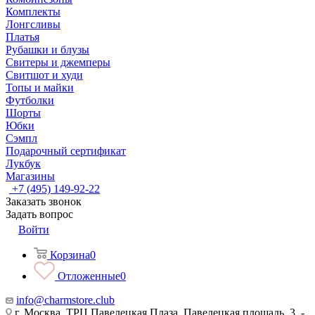
Комплекты
Лонгсливы
Платья
Рубашки и блузы
Свитеры и джемперы
Свитшот и худи
Топы и майки
Футболки
Шорты
Юбки
Сэмпл
Подарочный сертификат
Лукбук
Магазины
+7 (495) 149-92-22
Заказать звонок
Задать вопрос
Войти
Корзина
0
Отложенные
0
info@charmstore.club
г. Москва, ТРЦ Павелецкая Плаза, Павелецкая площадь, 3, -