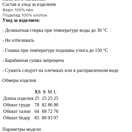
Состав и уход за изделием
Верх: 100% лён
Подклад: 100% хлопок
Уход за изделием:
- Деликатная стирка при температуре воды до 30 °C
- Не отбеливать
- Глажка при температуре подошвы утюга до 150 °C
- Барабанная сушка запрещена
- Сушить следует на плечиках или в расправленном виде
Обмеры изделия
XS
S
M
L
Длина изделия
25
25
25
25
Обхват груди
78
82
86
90
Обхват талии
64
68
72
76
Обхват бедер
85
89
93
97
Параметры модели