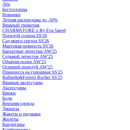
Лён
Бестселлеры
Новинки
Летняя распродажа до -50%
Вязаный трикотаж
CHARMSTORE х By Eva Saeed
Поцелуй солнца SS'26
Сад моего сердца SS'26
Мартовая нежность SS'26
Бархатные лепестки AW'25
Седьмой лепесток AW'25
Объятия осени AW'25
Осенний поцелуй AW'25
Принцесса на горошине SS'25
Raffaello&Ferrero Rocher SS'25
Вязаные аксессуары
Аксессуары
Брюки
Боди
Верхняя одежда
Джинсы
Жакеты и пиджаки
Жилеты
Кардиганы
Комбинезоны