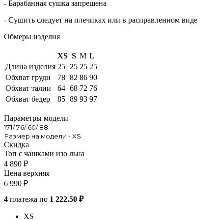
- Барабанная сушка запрещена
- Сушить следует на плечиках или в расправленном виде
Обмеры изделия
XS
S
M
L
Длина изделия
25
25
25
25
Обхват груди
78
82
86
90
Обхват талии
64
68
72
76
Обхват бедер
85
89
93
97
Параметры модели
171/ 76/ 60/ 88
Размер на модели - XS
Скидка
Топ с чашками изо льна
4 890
₽
Цена верхняя
6 990
₽
4
платежа по
1 222.50 ₽
XS