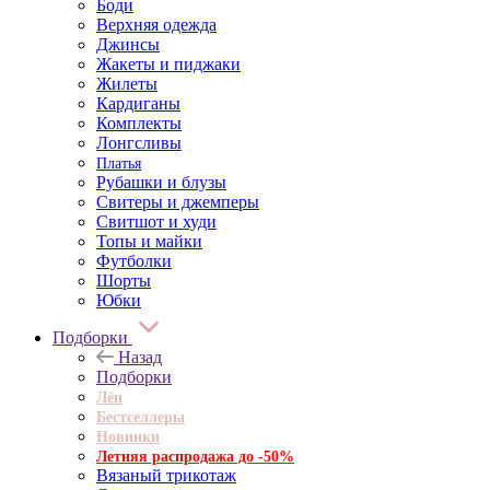
Боди
Верхняя одежда
Джинсы
Жакеты и пиджаки
Жилеты
Кардиганы
Комплекты
Лонгсливы
Платья
Рубашки и блузы
Свитеры и джемперы
Свитшот и худи
Топы и майки
Футболки
Шорты
Юбки
Подборки
Назад
Подборки
Лён
Бестселлеры
Новинки
Летняя распродажа до -50%
Вязаный трикотаж