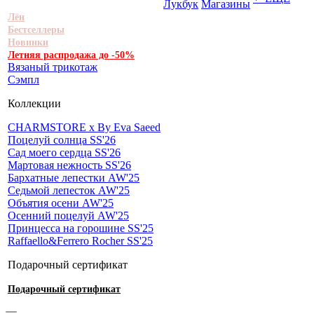
Лукбук
Магазины
Лён
Бестселлеры
Новинки
Летняя распродажа до -50%
Вязаный трикотаж
Сэмпл
Коллекции
CHARMSTORE х By Eva Saeed
Поцелуй солнца SS'26
Сад моего сердца SS'26
Мартовая нежность SS'26
Бархатные лепестки AW'25
Седьмой лепесток AW'25
Объятия осени AW'25
Осенний поцелуй AW'25
Принцесса на горошине SS'25
Raffaello&Ferrero Rocher SS'25
Подарочный сертификат
Подарочный сертификат