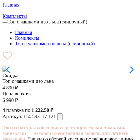
Главная
—
Комплекты
—
Топ с чашками изо льна (сливочный)
Главная
Комплекты
Топ с чашками изо льна (сливочный)
Скидка
Топ с чашками изо льна
4 890
₽
Цена верхняя
6 990
₽
4
платежа по
1 222.50 ₽
Артикул:
114-593117-121
Топ из натурального льна с регулируемыми лямками-
завязками — лёгкая и женственная модель для летнего
гардероба.
Чашки со сборкой красиво подчёркивают линию