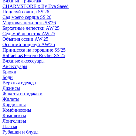
Вязаный трикотаж
CHARMSTORE х By Eva Saeed
Поцелуй солнца SS'26
Сад моего сердца SS'26
Мартовая нежность SS'26
Бархатные лепестки AW'25
Седьмой лепесток AW'25
Объятия осени AW'25
Осенний поцелуй AW'25
Принцесса на горошине SS'25
Raffaello&Ferrero Rocher SS'25
Вязаные аксессуары
Аксессуары
Брюки
Боди
Верхняя одежда
Джинсы
Жакеты и пиджаки
Жилеты
Кардиганы
Комбинезоны
Комплекты
Лонгсливы
Платья
Рубашки и блузы