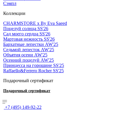
Сэмпл
Коллекции
CHARMSTORE х By Eva Saeed
Поцелуй солнца SS'26
Сад моего сердца SS'26
Мартовая нежность SS'26
Бархатные лепестки AW'25
Седьмой лепесток AW'25
Объятия осени AW'25
Осенний поцелуй AW'25
Принцесса на горошине SS'25
Raffaello&Ferrero Rocher SS'25
Подарочный сертификат
Подарочный сертификат
+7 (495) 149-92-22