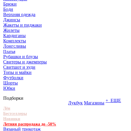
Брюки
Боди
Верхняя одежда
Джинсы
Жакеты и пиджаки
Жилеты
Кардиганы
Комплекты
Лонгсливы
Платья
Рубашки и блузы
Свитеры и джемперы
Свитшот и худи
Топы и майки
Футболки
Шорты
Юбки
Подборки
+ ЕЩЕ
Лукбук
Магазины
Лён
Бестселлеры
Новинки
Летняя распродажа до -50%
Вязаный трикотаж