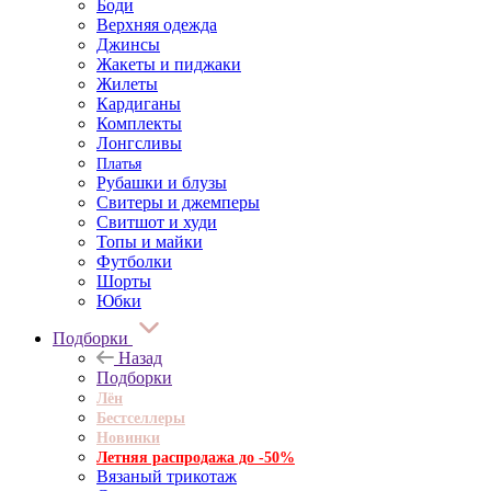
Боди
Верхняя одежда
Джинсы
Жакеты и пиджаки
Жилеты
Кардиганы
Комплекты
Лонгсливы
Платья
Рубашки и блузы
Свитеры и джемперы
Свитшот и худи
Топы и майки
Футболки
Шорты
Юбки
Подборки
Назад
Подборки
Лён
Бестселлеры
Новинки
Летняя распродажа до -50%
Вязаный трикотаж