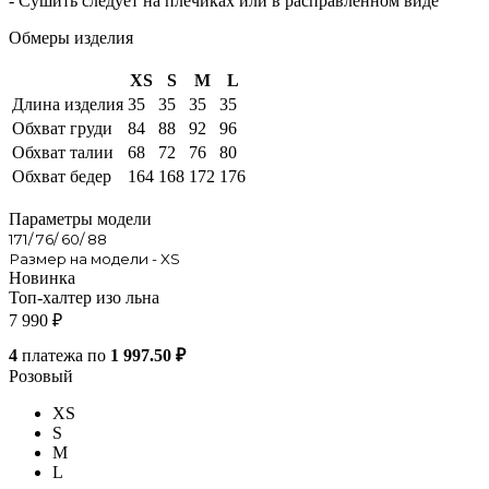
- Сушить следует на плечиках или в расправленном виде
Обмеры изделия
XS
S
M
L
Длина изделия
35
35
35
35
Обхват груди
84
88
92
96
Обхват талии
68
72
76
80
Обхват бедер
164
168
172
176
Параметры модели
171/ 76/ 60/ 88
Размер на модели - XS
Новинка
Топ-халтер изо льна
7 990
₽
4
платежа по
1 997.50 ₽
Розовый
XS
S
M
L