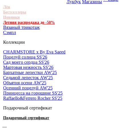
Лукбук
Магазины
Лён
Бестселлеры
Новинки
Летняя распродажа до -50%
Вязаный трикотаж
Сэмпл
Коллекции
CHARMSTORE х By Eva Saeed
Поцелуй солнца SS'26
Сад моего сердца SS'26
Мартовая нежность SS'26
Бархатные лепестки AW'25
Седьмой лепесток AW'25
Объятия осени AW'25
Осенний поцелуй AW'25
Принцесса на горошине SS'25
Raffaello&Ferrero Rocher SS'25
Подарочный сертификат
Подарочный сертификат