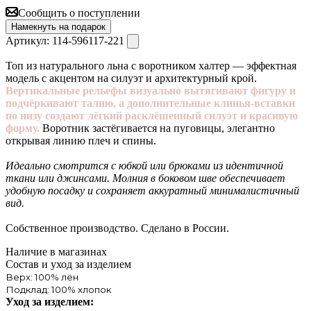
Сообщить о поступлении
Намекнуть на подарок
Артикул:
114-596117-221
Топ из натурального льна с воротником халтер — эффектная
модель с акцентом на силуэт и архитектурный крой.
Вертикальные рельефы визуально вытягивают фигуру и
подчёркивают талию, а дополнительные клинья-вставки
по низу создают лёгкий расклёшенный силуэт и красивую
форму.
Воротник застёгивается на пуговицы, элегантно
открывая линию плеч и спины.
Идеально смотрится с юбкой или брюками из идентичной
ткани или джинсами.
Молния в боковом шве обеспечивает
удобную посадку и сохраняет аккуратный минималистичный
вид.
Собственное производство. Сделано в России.
Наличие в магазинах
Состав и уход за изделием
Верх: 100% лён
Подклад: 100% хлопок
Уход за изделием: