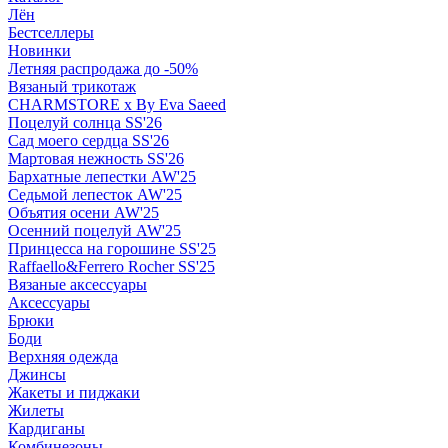
Лён
Бестселлеры
Новинки
Летняя распродажа до -50%
Вязаный трикотаж
CHARMSTORE х By Eva Saeed
Поцелуй солнца SS'26
Сад моего сердца SS'26
Мартовая нежность SS'26
Бархатные лепестки AW'25
Седьмой лепесток AW'25
Объятия осени AW'25
Осенний поцелуй AW'25
Принцесса на горошине SS'25
Raffaello&Ferrero Rocher SS'25
Вязаные аксессуары
Аксессуары
Брюки
Боди
Верхняя одежда
Джинсы
Жакеты и пиджаки
Жилеты
Кардиганы
Комбинезоны