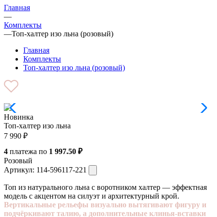
Главная
—
Комплекты
—
Топ-халтер изо льна (розовый)
Главная
Комплекты
Топ-халтер изо льна (розовый)
Новинка
Топ-халтер изо льна
7 990
₽
4
платежа по
1 997.50 ₽
Розовый
Артикул:
114-596117-221
Топ из натурального льна с воротником халтер — эффектная
модель с акцентом на силуэт и архитектурный крой.
Вертикальные рельефы визуально вытягивают фигуру и
подчёркивают талию, а дополнительные клинья-вставки