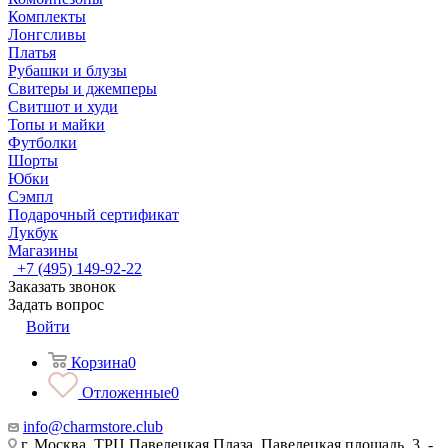
Комплекты
Лонгсливы
Платья
Рубашки и блузы
Свитеры и джемперы
Свитшот и худи
Топы и майки
Футболки
Шорты
Юбки
Сэмпл
Подарочный сертификат
Лукбук
Магазины
+7 (495) 149-92-22
Заказать звонок
Задать вопрос
Войти
Корзина
0
Отложенные
0
info@charmstore.club
г. Москва, ТРЦ Павелецкая Плаза, Павелецкая площадь, 3, -