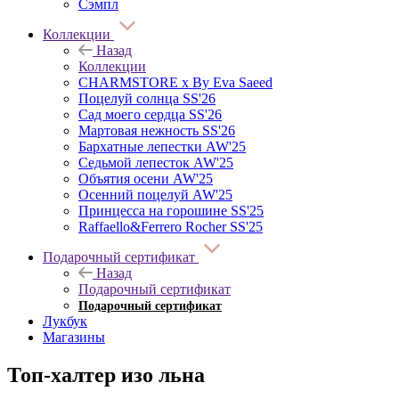
Сэмпл
Коллекции
Назад
Коллекции
CHARMSTORE х By Eva Saeed
Поцелуй солнца SS'26
Сад моего сердца SS'26
Мартовая нежность SS'26
Бархатные лепестки AW'25
Седьмой лепесток AW'25
Объятия осени AW'25
Осенний поцелуй AW'25
Принцесса на горошине SS'25
Raffaello&Ferrero Rocher SS'25
Подарочный сертификат
Назад
Подарочный сертификат
Подарочный сертификат
Лукбук
Магазины
Топ-халтер изо льна