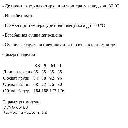
- Деликатная ручная стирка при температуре воды до 30 °C
- Не отбеливать
- Глажка при температуре подошвы утюга до 150 °C
- Барабанная сушка запрещена
- Сушить следует на плечиках или в расправленном виде
Обмеры изделия
XS
S
M
L
Длина изделия
35
35
35
35
Обхват груди
84
88
92
96
Обхват талии
68
72
76
80
Обхват бедер
164
168
172
176
Параметры модели
171/ 76/ 60/ 88
Размер на модели - XS