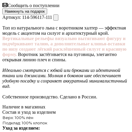
Сообщить о поступлении
Намекнуть на подарок
Артикул:
114-596117-111
Топ из натурального льна с воротником халтер — эффектная
модель с акцентом на силуэт и архитектурный крой.
Вертикальные рельефы визуально вытягивают фигуру и
подчёркивают талию, а дополнительные клинья-вставки
по низу создают лёгкий расклёшенный силуэт и красивую
форму.
Воротник застёгивается на пуговицы, элегантно
открывая линию плеч и спины.
Идеально смотрится с юбкой или брюками из идентичной
ткани или джинсами.
Молния в боковом шве обеспечивает
удобную посадку и сохраняет аккуратный минималистичный
вид.
Собственное производство. Сделано в России.
Наличие в магазинах
Состав и уход за изделием
Верх: 100% лён
Подклад: 100% хлопок
Уход за изделием: