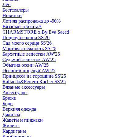
Лён
Бестселлеры
Новинки
Летняя распродажа до -50%
Вязаный трикотаж
CHARMSTORE х By Eva Saeed
Поцелуй солнца SS'26
Сад моего сердца SS'26
Мартовая нежность SS'26
Бархатные лепестки AW'25
Седьмой лепесток AW'25
Объятия осени AW'25
Осенний поцелуй AW'25
Принцесса на горошине SS'25
Raffaello&Ferrero Rocher SS'25
Вязаные аксессуары
Аксессуары
Брюки
Боди
Верхняя одежда
Джинсы
Жакеты и пиджаки
Жилеты
Кардиганы
Комбинезоны