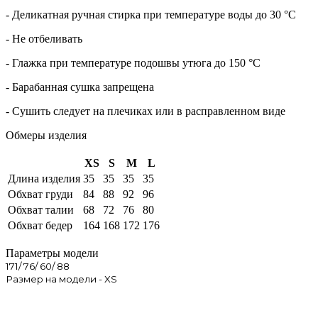
- Деликатная ручная стирка при температуре воды до 30 °C
- Не отбеливать
- Глажка при температуре подошвы утюга до 150 °C
- Барабанная сушка запрещена
- Сушить следует на плечиках или в расправленном виде
Обмеры изделия
XS
S
M
L
Длина изделия
35
35
35
35
Обхват груди
84
88
92
96
Обхват талии
68
72
76
80
Обхват бедер
164
168
172
176
Параметры модели
171/ 76/ 60/ 88
Размер на модели - XS