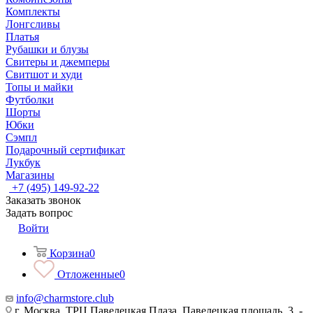
Комплекты
Лонгсливы
Платья
Рубашки и блузы
Свитеры и джемперы
Свитшот и худи
Топы и майки
Футболки
Шорты
Юбки
Сэмпл
Подарочный сертификат
Лукбук
Магазины
+7 (495) 149-92-22
Заказать звонок
Задать вопрос
Войти
Корзина
0
Отложенные
0
info@charmstore.club
г. Москва, ТРЦ Павелецкая Плаза, Павелецкая площадь, 3, -