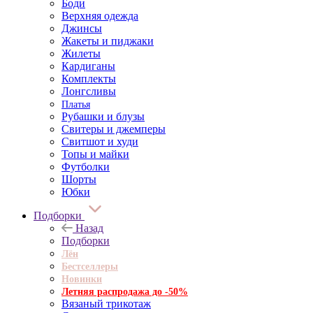
Боди
Верхняя одежда
Джинсы
Жакеты и пиджаки
Жилеты
Кардиганы
Комплекты
Лонгсливы
Платья
Рубашки и блузы
Свитеры и джемперы
Свитшот и худи
Топы и майки
Футболки
Шорты
Юбки
Подборки
Назад
Подборки
Лён
Бестселлеры
Новинки
Летняя распродажа до -50%
Вязаный трикотаж