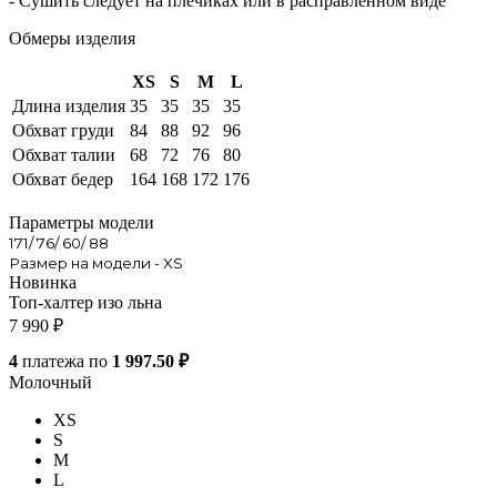
- Сушить следует на плечиках или в расправленном виде
Обмеры изделия
XS
S
M
L
Длина изделия
35
35
35
35
Обхват груди
84
88
92
96
Обхват талии
68
72
76
80
Обхват бедер
164
168
172
176
Параметры модели
171/ 76/ 60/ 88
Размер на модели - XS
Новинка
Топ-халтер изо льна
7 990
₽
4
платежа по
1 997.50 ₽
Молочный
XS
S
M
L