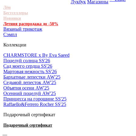
Лукбук
Магазины
Лён
Бестселлеры
Новинки
Летняя распродажа до -50%
Вязаный трикотаж
Сэмпл
Коллекции
CHARMSTORE х By Eva Saeed
Поцелуй солнца SS'26
Сад моего сердца SS'26
Мартовая нежность SS'26
Бархатные лепестки AW'25
Седьмой лепесток AW'25
Объятия осени AW'25
Осенний поцелуй AW'25
Принцесса на горошине SS'25
Raffaello&Ferrero Rocher SS'25
Подарочный сертификат
Подарочный сертификат