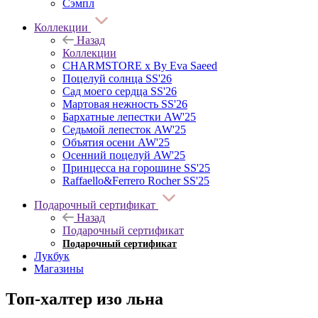
Сэмпл
Коллекции
Назад
Коллекции
CHARMSTORE х By Eva Saeed
Поцелуй солнца SS'26
Сад моего сердца SS'26
Мартовая нежность SS'26
Бархатные лепестки AW'25
Седьмой лепесток AW'25
Объятия осени AW'25
Осенний поцелуй AW'25
Принцесса на горошине SS'25
Raffaello&Ferrero Rocher SS'25
Подарочный сертификат
Назад
Подарочный сертификат
Подарочный сертификат
Лукбук
Магазины
Топ-халтер изо льна