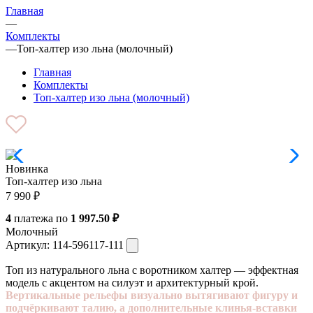
Главная
—
Комплекты
—
Топ-халтер изо льна (молочный)
Главная
Комплекты
Топ-халтер изо льна (молочный)
Новинка
Топ-халтер изо льна
7 990
₽
4
платежа по
1 997.50 ₽
Молочный
Артикул:
114-596117-111
Топ из натурального льна с воротником халтер — эффектная
модель с акцентом на силуэт и архитектурный крой.
Вертикальные рельефы визуально вытягивают фигуру и
подчёркивают талию, а дополнительные клинья-вставки