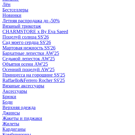
Лён
Бестселлеры
Новинки
Летняя распродажа до -50%
Вязаный трикотаж
CHARMSTORE х By Eva Saeed
Поцелуй солнца SS'26
Сад моего сердца SS'26
Мартовая нежность SS'26
Бархатные лепестки AW'25
Седьмой лепесток AW'25
Объятия осени AW'25
Осенний поцелуй AW'25
Принцесса на горошине SS'25
Raffaello&Ferrero Rocher SS'25
Вязаные аксессуары
Аксессуары
Брюки
Боди
Верхняя одежда
Джинсы
Жакеты и пиджаки
Жилеты
Кардиганы
Комбинезоны