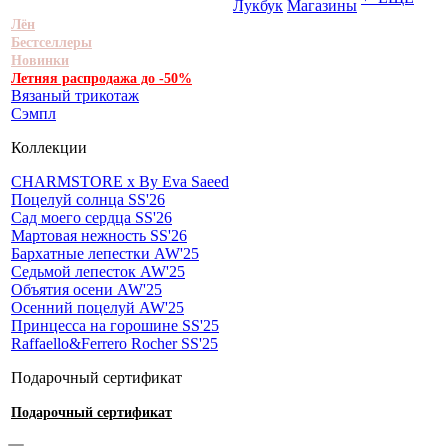
Лукбук
Магазины
Лён
Бестселлеры
Новинки
Летняя распродажа до -50%
Вязаный трикотаж
Сэмпл
Коллекции
CHARMSTORE х By Eva Saeed
Поцелуй солнца SS'26
Сад моего сердца SS'26
Мартовая нежность SS'26
Бархатные лепестки AW'25
Седьмой лепесток AW'25
Объятия осени AW'25
Осенний поцелуй AW'25
Принцесса на горошине SS'25
Raffaello&Ferrero Rocher SS'25
Подарочный сертификат
Подарочный сертификат