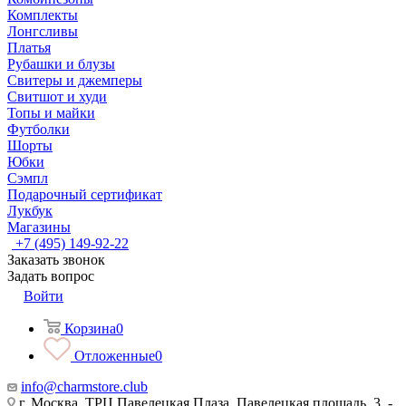
Комплекты
Лонгсливы
Платья
Рубашки и блузы
Свитеры и джемперы
Свитшот и худи
Топы и майки
Футболки
Шорты
Юбки
Сэмпл
Подарочный сертификат
Лукбук
Магазины
+7 (495) 149-92-22
Заказать звонок
Задать вопрос
Войти
Корзина
0
Отложенные
0
info@charmstore.club
г. Москва, ТРЦ Павелецкая Плаза, Павелецкая площадь, 3, -