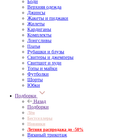
Боди
Верхняя одежда
Джинсы
Жакеты и пиджаки
Жилеты
Кардиганы
Комплекты
Лонгсливы
Платья
Рубашки и блузы
Свитеры и джемперы
Свитшот и худи
Топы и майки
Футболки
Шорты
Юбки
Подборки
Назад
Подборки
Лён
Бестселлеры
Новинки
Летняя распродажа до -50%
Вязаный трикотаж