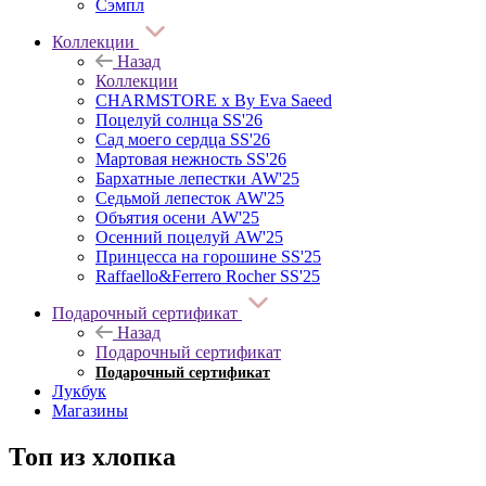
Сэмпл
Коллекции
Назад
Коллекции
CHARMSTORE х By Eva Saeed
Поцелуй солнца SS'26
Сад моего сердца SS'26
Мартовая нежность SS'26
Бархатные лепестки AW'25
Седьмой лепесток AW'25
Объятия осени AW'25
Осенний поцелуй AW'25
Принцесса на горошине SS'25
Raffaello&Ferrero Rocher SS'25
Подарочный сертификат
Назад
Подарочный сертификат
Подарочный сертификат
Лукбук
Магазины
Топ из хлопка