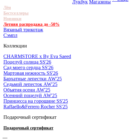
Лукбук
Магазины
Лён
Бестселлеры
Новинки
Летняя распродажа до -50%
Вязаный трикотаж
Сэмпл
Коллекции
CHARMSTORE х By Eva Saeed
Поцелуй солнца SS'26
Сад моего сердца SS'26
Мартовая нежность SS'26
Бархатные лепестки AW'25
Седьмой лепесток AW'25
Объятия осени AW'25
Осенний поцелуй AW'25
Принцесса на горошине SS'25
Raffaello&Ferrero Rocher SS'25
Подарочный сертификат
Подарочный сертификат