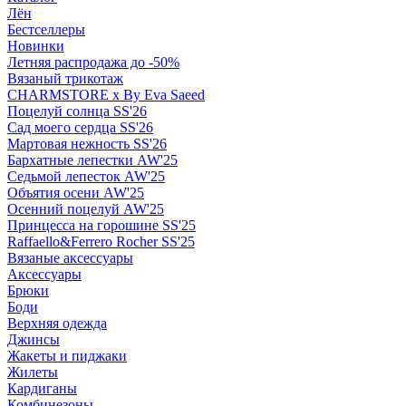
Лён
Бестселлеры
Новинки
Летняя распродажа до -50%
Вязаный трикотаж
CHARMSTORE х By Eva Saeed
Поцелуй солнца SS'26
Сад моего сердца SS'26
Мартовая нежность SS'26
Бархатные лепестки AW'25
Седьмой лепесток AW'25
Объятия осени AW'25
Осенний поцелуй AW'25
Принцесса на горошине SS'25
Raffaello&Ferrero Rocher SS'25
Вязаные аксессуары
Аксессуары
Брюки
Боди
Верхняя одежда
Джинсы
Жакеты и пиджаки
Жилеты
Кардиганы
Комбинезоны