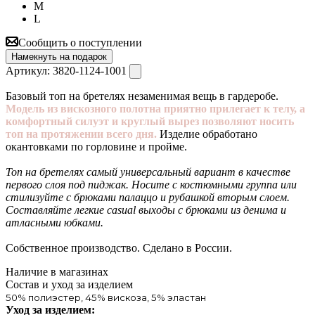
M
L
Сообщить о поступлении
Намекнуть на подарок
Артикул:
3820-1124-1001
Базовый топ на бретелях незаменимая вещь в гардеробе.
Модель из вискозного полотна приятно прилегает к телу, а
комфортный силуэт и круглый вырез позволяют носить
топ на протяжении всего дня.
Изделие обработано
окантовками по горловине и пройме.
Топ на бретелях самый универсальный вариант в качестве
первого слоя под пиджак. Носите с костюмными группа или
стилизуйте с брюками палаццо и рубашкой вторым слоем.
Составляйте легкие casual выходы с брюками из денима и
атласными юбками.
Собственное производство. Сделано в России.
Наличие в магазинах
Состав и уход за изделием
50% полиэстер, 45% вискоза, 5% эластан
Уход за изделием: