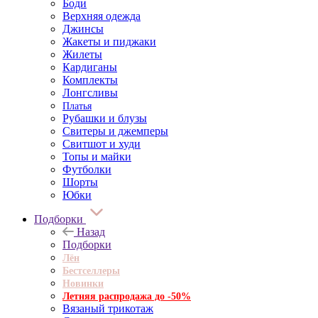
Боди
Верхняя одежда
Джинсы
Жакеты и пиджаки
Жилеты
Кардиганы
Комплекты
Лонгсливы
Платья
Рубашки и блузы
Свитеры и джемперы
Свитшот и худи
Топы и майки
Футболки
Шорты
Юбки
Подборки
Назад
Подборки
Лён
Бестселлеры
Новинки
Летняя распродажа до -50%
Вязаный трикотаж