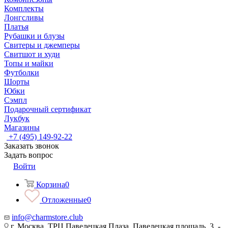
Комплекты
Лонгсливы
Платья
Рубашки и блузы
Свитеры и джемперы
Свитшот и худи
Топы и майки
Футболки
Шорты
Юбки
Сэмпл
Подарочный сертификат
Лукбук
Магазины
+7 (495) 149-92-22
Заказать звонок
Задать вопрос
Войти
Корзина
0
Отложенные
0
info@charmstore.club
г. Москва, ТРЦ Павелецкая Плаза, Павелецкая площадь, 3, -