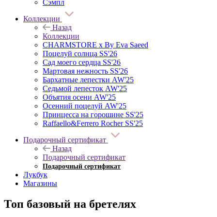
Сэмпл
Коллекции
Назад
Коллекции
CHARMSTORE х By Eva Saeed
Поцелуй солнца SS'26
Сад моего сердца SS'26
Мартовая нежность SS'26
Бархатные лепестки AW'25
Седьмой лепесток AW'25
Объятия осени AW'25
Осенний поцелуй AW'25
Принцесса на горошине SS'25
Raffaello&Ferrero Rocher SS'25
Подарочный сертификат
Назад
Подарочный сертификат
Подарочный сертификат
Лукбук
Магазины
Топ базовый на бретелях