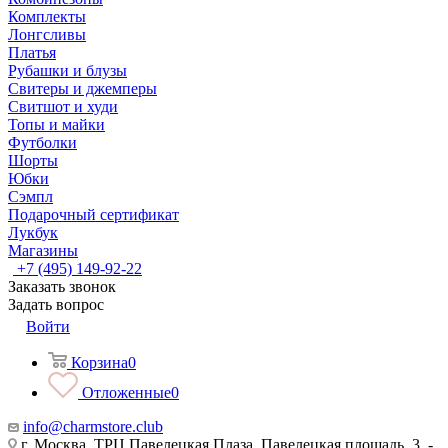
Комплекты
Лонгсливы
Платья
Рубашки и блузы
Свитеры и джемперы
Свитшот и худи
Топы и майки
Футболки
Шорты
Юбки
Сэмпл
Подарочный сертификат
Лукбук
Магазины
+7 (495) 149-92-22
Заказать звонок
Задать вопрос
Войти
Корзина
0
Отложенные
0
info@charmstore.club
г. Москва, ТРЦ Павелецкая Плаза, Павелецкая площадь, 3, -