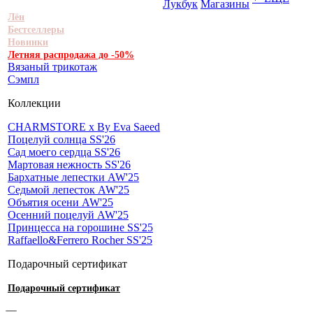
Лукбук
Магазины
Лён
Бестселлеры
Новинки
Летняя распродажа до -50%
Вязаный трикотаж
Сэмпл
Коллекции
CHARMSTORE х By Eva Saeed
Поцелуй солнца SS'26
Сад моего сердца SS'26
Мартовая нежность SS'26
Бархатные лепестки AW'25
Седьмой лепесток AW'25
Объятия осени AW'25
Осенний поцелуй AW'25
Принцесса на горошине SS'25
Raffaello&Ferrero Rocher SS'25
Подарочный сертификат
Подарочный сертификат