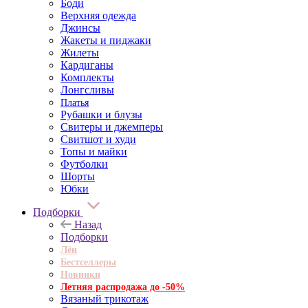
Боди
Верхняя одежда
Джинсы
Жакеты и пиджаки
Жилеты
Кардиганы
Комплекты
Лонгсливы
Платья
Рубашки и блузы
Свитеры и джемперы
Свитшот и худи
Топы и майки
Футболки
Шорты
Юбки
Подборки
Назад
Подборки
Лён
Бестселлеры
Новинки
Летняя распродажа до -50%
Вязаный трикотаж