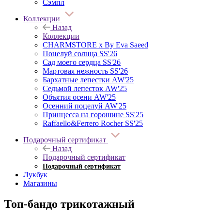
Сэмпл
Коллекции
Назад
Коллекции
CHARMSTORE х By Eva Saeed
Поцелуй солнца SS'26
Сад моего сердца SS'26
Мартовая нежность SS'26
Бархатные лепестки AW'25
Седьмой лепесток AW'25
Объятия осени AW'25
Осенний поцелуй AW'25
Принцесса на горошине SS'25
Raffaello&Ferrero Rocher SS'25
Подарочный сертификат
Назад
Подарочный сертификат
Подарочный сертификат
Лукбук
Магазины
Топ-бандо трикотажный