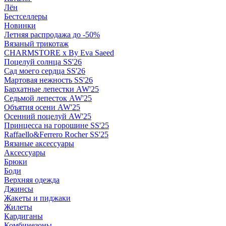
Лён
Бестселлеры
Новинки
Летняя распродажа до -50%
Вязаный трикотаж
CHARMSTORE х By Eva Saeed
Поцелуй солнца SS'26
Сад моего сердца SS'26
Мартовая нежность SS'26
Бархатные лепестки AW'25
Седьмой лепесток AW'25
Объятия осени AW'25
Осенний поцелуй AW'25
Принцесса на горошине SS'25
Raffaello&Ferrero Rocher SS'25
Вязаные аксессуары
Аксессуары
Брюки
Боди
Верхняя одежда
Джинсы
Жакеты и пиджаки
Жилеты
Кардиганы
Комбинезоны