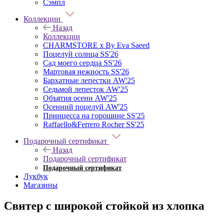
Сэмпл
Коллекции
Назад
Коллекции
CHARMSTORE х By Eva Saeed
Поцелуй солнца SS'26
Сад моего сердца SS'26
Мартовая нежность SS'26
Бархатные лепестки AW'25
Седьмой лепесток AW'25
Объятия осени AW'25
Осенний поцелуй AW'25
Принцесса на горошине SS'25
Raffaello&Ferrero Rocher SS'25
Подарочный сертификат
Назад
Подарочный сертификат
Подарочный сертификат
Лукбук
Магазины
Свитер с широкой стойкой из хлопка