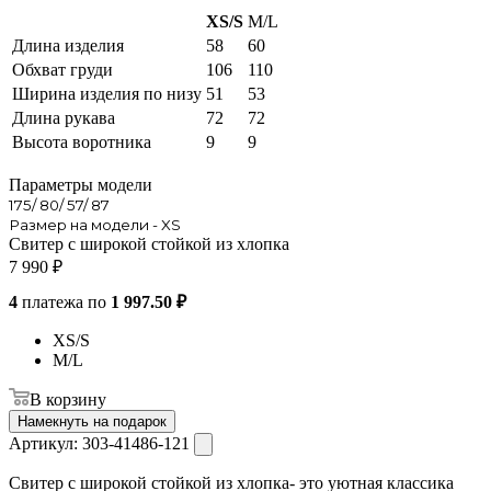
XS/S
M/L
Длина изделия
58
60
Обхват груди
106
110
Ширина изделия по низу
51
53
Длина рукава
72
72
Высота воротника
9
9
Параметры модели
175/ 80/ 57/ 87
Размер на модели - XS
Свитер с широкой стойкой из хлопка
7 990
₽
4
платежа по
1 997.50 ₽
XS/S
M/L
В корзину
Намекнуть на подарок
Артикул:
303-41486-121
Свитер с широкой стойкой из хлопка- это уютная классика