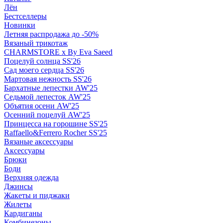
Лён
Бестселлеры
Новинки
Летняя распродажа до -50%
Вязаный трикотаж
CHARMSTORE х By Eva Saeed
Поцелуй солнца SS'26
Сад моего сердца SS'26
Мартовая нежность SS'26
Бархатные лепестки AW'25
Седьмой лепесток AW'25
Объятия осени AW'25
Осенний поцелуй AW'25
Принцесса на горошине SS'25
Raffaello&Ferrero Rocher SS'25
Вязаные аксессуары
Аксессуары
Брюки
Боди
Верхняя одежда
Джинсы
Жакеты и пиджаки
Жилеты
Кардиганы
Комбинезоны