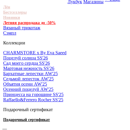
Лукбук
Магазины
Лён
Бестселлеры
Новинки
Летняя распродажа до -50%
Вязаный трикотаж
Сэмпл
Коллекции
CHARMSTORE х By Eva Saeed
Поцелуй солнца SS'26
Сад моего сердца SS'26
Мартовая нежность SS'26
Бархатные лепестки AW'25
Седьмой лепесток AW'25
Объятия осени AW'25
Осенний поцелуй AW'25
Принцесса на горошине SS'25
Raffaello&Ferrero Rocher SS'25
Подарочный сертификат
Подарочный сертификат