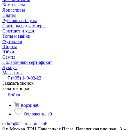
Комплекты
Лонгсливы
Платья
Рубашки и блузы
Свитеры и джемперы
Свитшот и худи
Топы и майки
Футболки
Шорты
Юбки
Сэмпл
Подарочный сертификат
Лукбук
Магазины
+7 (495) 149-92-22
Заказать звонок
Задать вопрос
Войти
Корзина
0
Отложенные
0
info@charmstore.club
г. Москва, ТРЦ Павелецкая Плаза, Павелецкая площадь, 3, -