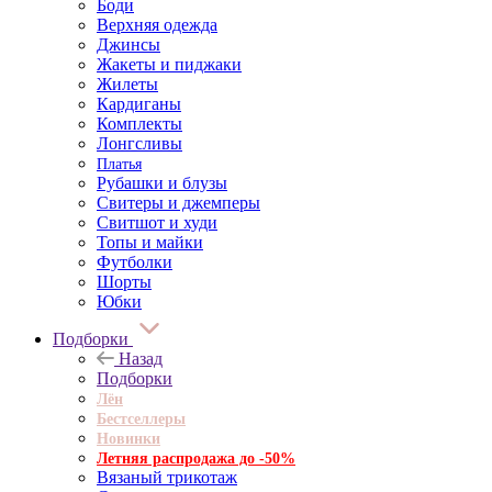
Боди
Верхняя одежда
Джинсы
Жакеты и пиджаки
Жилеты
Кардиганы
Комплекты
Лонгсливы
Платья
Рубашки и блузы
Свитеры и джемперы
Свитшот и худи
Топы и майки
Футболки
Шорты
Юбки
Подборки
Назад
Подборки
Лён
Бестселлеры
Новинки
Летняя распродажа до -50%
Вязаный трикотаж