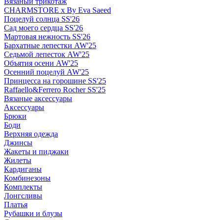
Вязаный трикотаж
CHARMSTORE х By Eva Saeed
Поцелуй солнца SS'26
Сад моего сердца SS'26
Мартовая нежность SS'26
Бархатные лепестки AW'25
Седьмой лепесток AW'25
Объятия осени AW'25
Осенний поцелуй AW'25
Принцесса на горошине SS'25
Raffaello&Ferrero Rocher SS'25
Вязаные аксессуары
Аксессуары
Брюки
Боди
Верхняя одежда
Джинсы
Жакеты и пиджаки
Жилеты
Кардиганы
Комбинезоны
Комплекты
Лонгсливы
Платья
Рубашки и блузы