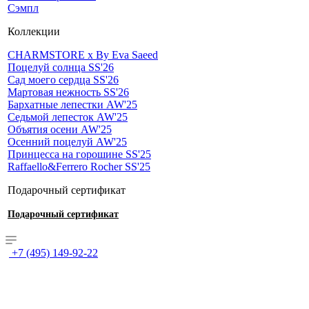
Сэмпл
Коллекции
CHARMSTORE х By Eva Saeed
Поцелуй солнца SS'26
Сад моего сердца SS'26
Мартовая нежность SS'26
Бархатные лепестки AW'25
Седьмой лепесток AW'25
Объятия осени AW'25
Осенний поцелуй AW'25
Принцесса на горошине SS'25
Raffaello&Ferrero Rocher SS'25
Подарочный сертификат
Подарочный сертификат
+7 (495) 149-92-22