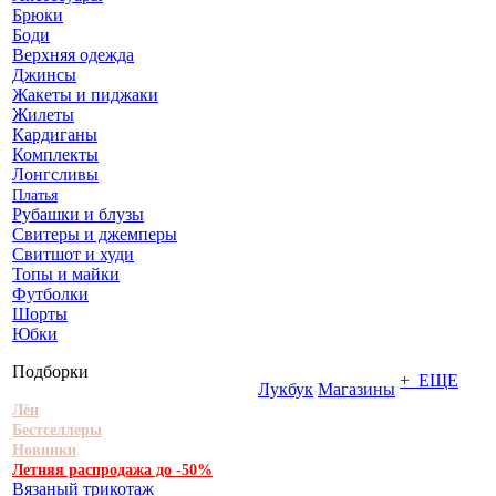
Брюки
Боди
Верхняя одежда
Джинсы
Жакеты и пиджаки
Жилеты
Кардиганы
Комплекты
Лонгсливы
Платья
Рубашки и блузы
Свитеры и джемперы
Свитшот и худи
Топы и майки
Футболки
Шорты
Юбки
Подборки
+ ЕЩЕ
Лукбук
Магазины
Лён
Бестселлеры
Новинки
Летняя распродажа до -50%
Вязаный трикотаж