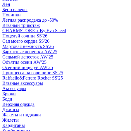
Лён
Бестселлеры
Новинки
Летняя распродажа до -50%
Вязаный трикотаж
CHARMSTORE х By Eva Saeed
Поцелуй солнца SS'26
Сад моего сердца SS'26
Мартовая нежность SS'26
Бархатные лепестки AW'25
Седьмой лепесток AW'25
Объятия осени AW'25
Осенний поцелуй AW'25
Принцесса на горошине SS'25
Raffaello&Ferrero Rocher SS'25
Вязаные аксессуары
Аксессуары
Брюки
Боди
Верхняя одежда
Джинсы
Жакеты и пиджаки
Жилеты
Кардиганы
Комбинезоны