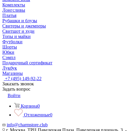
Комплекты
Лонгсливы
Платья
Рубашки и блузы
Свитеры и джемперы
Свитшот и худи
Топы и майки
Футболки
Шорты
Юбки
Сэмпл
Подарочный сертификат
Лукбук
Магазины
+7 (495) 149-92-22
Заказать звонок
Задать вопрос
Войти
Корзина
0
Отложенные
0
info@charmstore.club
г. Москва, ТРЦ Павелецкая Плаза, Павелецкая площадь, 3, -