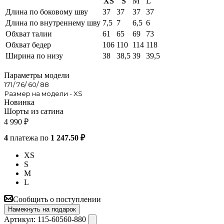
XS
S
M
L
Длина по боковому шву
37
37
37
37
Длина по внутреннему шву
7,5
7
6,5
6
Обхват талии
61
65
69
73
Обхват бедер
106
110
114
118
Ширина по низу
38
38,5
39
39,5
Параметры модели
171/ 76/ 60/ 88
Размер на модели - XS
Новинка
Шорты из сатина
4 990
₽
4
платежа по
1 247.50 ₽
XS
S
M
L
Сообщить о поступлении
Намекнуть на подарок
Артикул:
115-60560-880