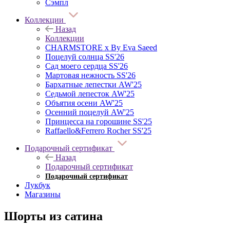
Сэмпл
Коллекции
Назад
Коллекции
CHARMSTORE х By Eva Saeed
Поцелуй солнца SS'26
Сад моего сердца SS'26
Мартовая нежность SS'26
Бархатные лепестки AW'25
Седьмой лепесток AW'25
Объятия осени AW'25
Осенний поцелуй AW'25
Принцесса на горошине SS'25
Raffaello&Ferrero Rocher SS'25
Подарочный сертификат
Назад
Подарочный сертификат
Подарочный сертификат
Лукбук
Магазины
Шорты из сатина