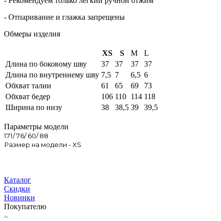
- Рекомендуем только легкий ручной отжим
- Отпаривание и глажка запрещены
Обмеры изделия
XS
S
M
L
Длина по боковому шву
37
37
37
37
Длина по внутреннему шву
7,5
7
6,5
6
Обхват талии
61
65
69
73
Обхват бедер
106
110
114
118
Ширина по низу
38
38,5
39
39,5
Параметры модели
171/ 76/ 60/ 88
Размер на модели - XS
Каталог
Скидки
Новинки
Покупателю