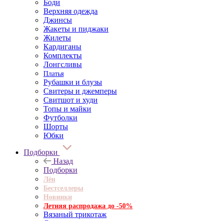
Боди
Верхняя одежда
Джинсы
Жакеты и пиджаки
Жилеты
Кардиганы
Комплекты
Лонгсливы
Платья
Рубашки и блузы
Свитеры и джемперы
Свитшот и худи
Топы и майки
Футболки
Шорты
Юбки
Подборки
Назад
Подборки
Лён
Бестселлеры
Новинки
Летняя распродажа до -50%
Вязаный трикотаж