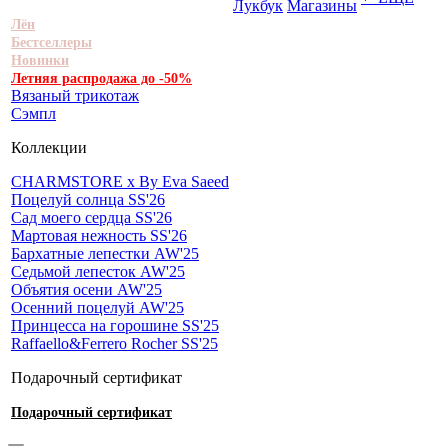
Лукбук
Магазины
Лён
Бестселлеры
Новинки
Летняя распродажа до -50%
Вязаный трикотаж
Сэмпл
Коллекции
CHARMSTORE х By Eva Saeed
Поцелуй солнца SS'26
Сад моего сердца SS'26
Мартовая нежность SS'26
Бархатные лепестки AW'25
Седьмой лепесток AW'25
Объятия осени AW'25
Осенний поцелуй AW'25
Принцесса на горошине SS'25
Raffaello&Ferrero Rocher SS'25
Подарочный сертификат
Подарочный сертификат