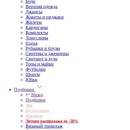
Боди
Верхняя одежда
Джинсы
Жакеты и пиджаки
Жилеты
Кардиганы
Комплекты
Лонгсливы
Платья
Рубашки и блузы
Свитеры и джемперы
Свитшот и худи
Топы и майки
Футболки
Шорты
Юбки
Подборки
Назад
Подборки
Лён
Бестселлеры
Новинки
Летняя распродажа до -50%
Вязаный трикотаж