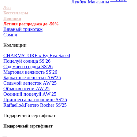
Лукбук
Магазины
Лён
Бестселлеры
Новинки
Летняя распродажа до -50%
Вязаный трикотаж
Сэмпл
Коллекции
CHARMSTORE х By Eva Saeed
Поцелуй солнца SS'26
Сад моего сердца SS'26
Мартовая нежность SS'26
Бархатные лепестки AW'25
Седьмой лепесток AW'25
Объятия осени AW'25
Осенний поцелуй AW'25
Принцесса на горошине SS'25
Raffaello&Ferrero Rocher SS'25
Подарочный сертификат
Подарочный сертификат