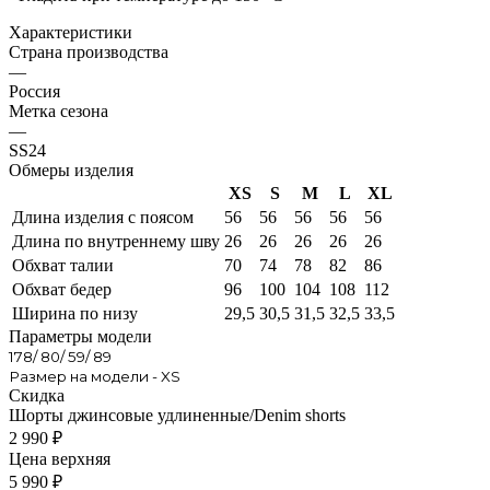
Характеристики
Страна производства
—
Россия
Метка сезона
—
SS24
Обмеры изделия
XS
S
M
L
XL
Длина изделия с поясом
56
56
56
56
56
Длина по внутреннему шву
26
26
26
26
26
Обхват талии
70
74
78
82
86
Обхват бедер
96
100
104
108
112
Ширина по низу
29,5
30,5
31,5
32,5
33,5
Параметры модели
178/ 80/ 59/ 89
Размер на модели - XS
Скидка
Шорты джинсовые удлиненные/Denim shorts
2 990
₽
Цена верхняя
5 990
₽