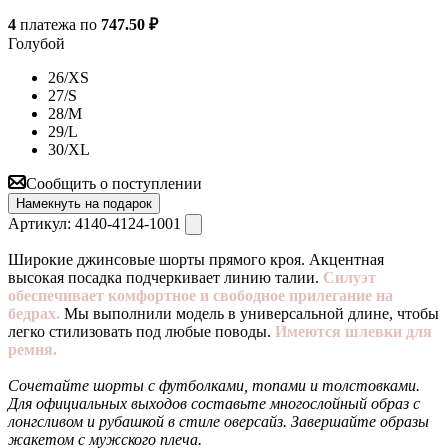
4
платежа по
747.50 ₽
Голубой
26/XS
27/S
28/M
29/L
30/XL
Сообщить о поступлении
Намекнуть на подарок
Артикул:
4140-4124-1001
Широкие джинсовые шорты прямого кроя. Акцентная
высокая посадка подчеркивает линию талии.
Силуэт
обеспечивает комфортное и свободное прилегание на
бедрах.
Мы выполнили модель в универсальной длине, чтобы
легко стилизовать под любые поводы.
Имеются шлевки для
ремня.
Сочетайте шорты с футболками, топами и толстовками.
Для официальных выходов составьте многослойный образ с
лонгсливом и рубашкой в стиле оверсайз. Завершайте образы
жакетом с мужского плеча.