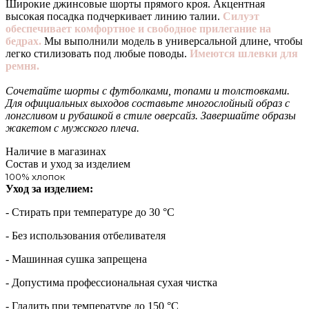
Широкие джинсовые шорты прямого кроя. Акцентная
высокая посадка подчеркивает линию талии.
Силуэт
обеспечивает комфортное и свободное прилегание на
бедрах.
Мы выполнили модель в универсальной длине, чтобы
легко стилизовать под любые поводы.
Имеются шлевки для
ремня.
Сочетайте шорты с футболками, топами и толстовками.
Для официальных выходов составьте многослойный образ с
лонгсливом и рубашкой в стиле оверсайз. Завершайте образы
жакетом с мужского плеча.
Наличие в магазинах
Состав и уход за изделием
100% хлопок
Уход за изделием:
- Стирать при температуре до 30 °С
- Без использования отбеливателя
- Машинная сушка запрещена
- Допустима профессиональная сухая чистка
- Гладить при температуре до 150 °С