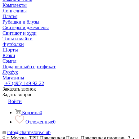
Комплекты
Лонгсливы
Платья
Рубашки и блузы
Свитеры и джемперы
Свитшот и худи
Топы и майки
Футболки
Шорты
Юбки
Сэмпл
Подарочный сертификат
Лукбук
Магазины
+7 (495) 149-92-22
Заказать звонок
Задать вопрос
Войти
Корзина
0
Отложенные
0
info@charmstore.club
г. Москва, ТРЦ Павелецкая Плаза, Павелецкая площадь, 3, -