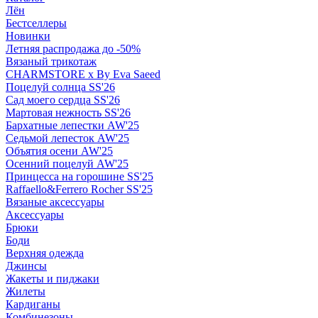
Лён
Бестселлеры
Новинки
Летняя распродажа до -50%
Вязаный трикотаж
CHARMSTORE х By Eva Saeed
Поцелуй солнца SS'26
Сад моего сердца SS'26
Мартовая нежность SS'26
Бархатные лепестки AW'25
Седьмой лепесток AW'25
Объятия осени AW'25
Осенний поцелуй AW'25
Принцесса на горошине SS'25
Raffaello&Ferrero Rocher SS'25
Вязаные аксессуары
Аксессуары
Брюки
Боди
Верхняя одежда
Джинсы
Жакеты и пиджаки
Жилеты
Кардиганы
Комбинезоны