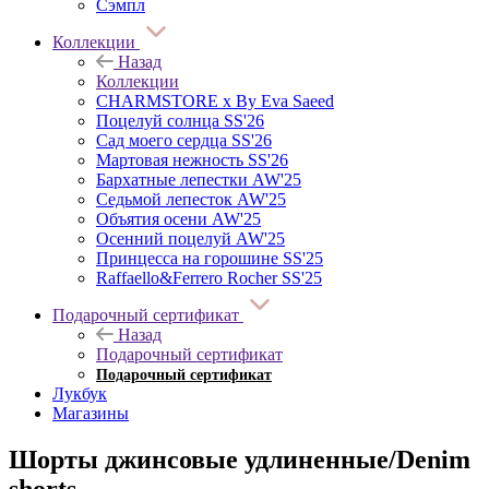
Сэмпл
Коллекции
Назад
Коллекции
CHARMSTORE х By Eva Saeed
Поцелуй солнца SS'26
Сад моего сердца SS'26
Мартовая нежность SS'26
Бархатные лепестки AW'25
Седьмой лепесток AW'25
Объятия осени AW'25
Осенний поцелуй AW'25
Принцесса на горошине SS'25
Raffaello&Ferrero Rocher SS'25
Подарочный сертификат
Назад
Подарочный сертификат
Подарочный сертификат
Лукбук
Магазины
Шорты джинсовые удлиненные/Denim
shorts