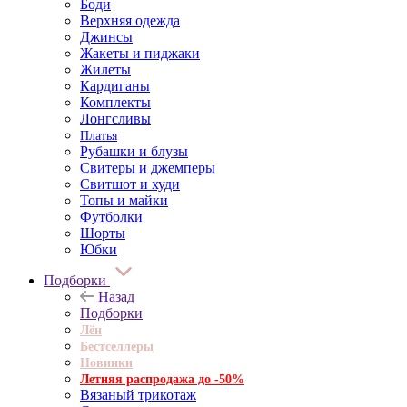
Боди
Верхняя одежда
Джинсы
Жакеты и пиджаки
Жилеты
Кардиганы
Комплекты
Лонгсливы
Платья
Рубашки и блузы
Свитеры и джемперы
Свитшот и худи
Топы и майки
Футболки
Шорты
Юбки
Подборки
Назад
Подборки
Лён
Бестселлеры
Новинки
Летняя распродажа до -50%
Вязаный трикотаж