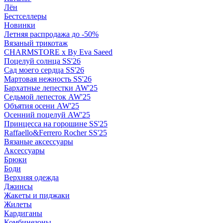
Лён
Бестселлеры
Новинки
Летняя распродажа до -50%
Вязаный трикотаж
CHARMSTORE х By Eva Saeed
Поцелуй солнца SS'26
Сад моего сердца SS'26
Мартовая нежность SS'26
Бархатные лепестки AW'25
Седьмой лепесток AW'25
Объятия осени AW'25
Осенний поцелуй AW'25
Принцесса на горошине SS'25
Raffaello&Ferrero Rocher SS'25
Вязаные аксессуары
Аксессуары
Брюки
Боди
Верхняя одежда
Джинсы
Жакеты и пиджаки
Жилеты
Кардиганы
Комбинезоны