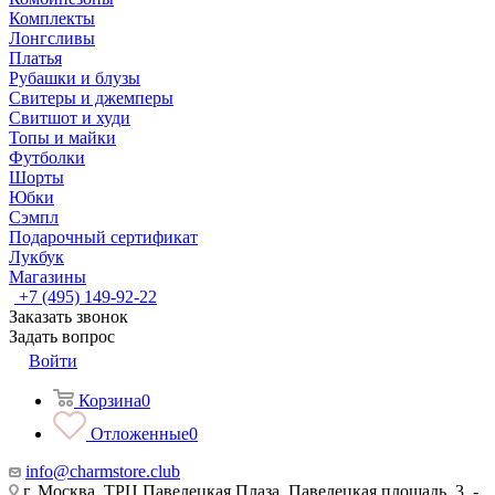
Комплекты
Лонгсливы
Платья
Рубашки и блузы
Свитеры и джемперы
Свитшот и худи
Топы и майки
Футболки
Шорты
Юбки
Сэмпл
Подарочный сертификат
Лукбук
Магазины
+7 (495) 149-92-22
Заказать звонок
Задать вопрос
Войти
Корзина
0
Отложенные
0
info@charmstore.club
г. Москва, ТРЦ Павелецкая Плаза, Павелецкая площадь, 3, -