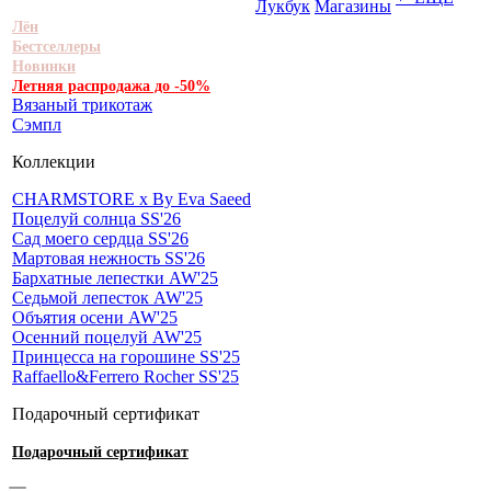
Лукбук
Магазины
Лён
Бестселлеры
Новинки
Летняя распродажа до -50%
Вязаный трикотаж
Сэмпл
Коллекции
CHARMSTORE х By Eva Saeed
Поцелуй солнца SS'26
Сад моего сердца SS'26
Мартовая нежность SS'26
Бархатные лепестки AW'25
Седьмой лепесток AW'25
Объятия осени AW'25
Осенний поцелуй AW'25
Принцесса на горошине SS'25
Raffaello&Ferrero Rocher SS'25
Подарочный сертификат
Подарочный сертификат