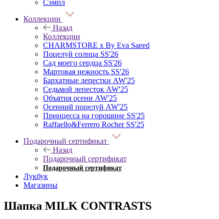
Сэмпл
Коллекции
Назад
Коллекции
CHARMSTORE х By Eva Saeed
Поцелуй солнца SS'26
Сад моего сердца SS'26
Мартовая нежность SS'26
Бархатные лепестки AW'25
Седьмой лепесток AW'25
Объятия осени AW'25
Осенний поцелуй AW'25
Принцесса на горошине SS'25
Raffaello&Ferrero Rocher SS'25
Подарочный сертификат
Назад
Подарочный сертификат
Подарочный сертификат
Лукбук
Магазины
Шапка MILK CONTRASTS