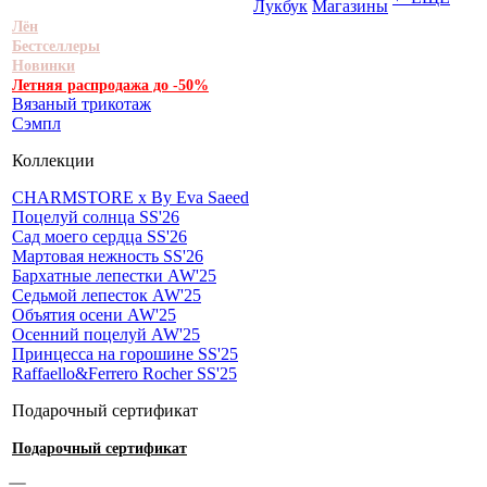
Лукбук
Магазины
Лён
Бестселлеры
Новинки
Летняя распродажа до -50%
Вязаный трикотаж
Сэмпл
Коллекции
CHARMSTORE х By Eva Saeed
Поцелуй солнца SS'26
Сад моего сердца SS'26
Мартовая нежность SS'26
Бархатные лепестки AW'25
Седьмой лепесток AW'25
Объятия осени AW'25
Осенний поцелуй AW'25
Принцесса на горошине SS'25
Raffaello&Ferrero Rocher SS'25
Подарочный сертификат
Подарочный сертификат