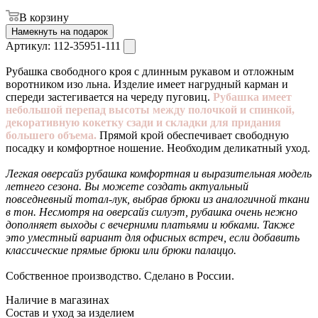
В корзину
Намекнуть на подарок
Артикул:
112-35951-111
Рубашка свободного кроя с длинным рукавом и отложным
воротником изо льна. Изделие имеет нагрудный карман и
спереди застегивается на череду пуговиц.
Рубашка имеет
небольшой перепад высоты между полочкой и спинкой,
декоративную кокетку сзади и складки для придания
большего объема.
Прямой крой обеспечивает свободную
посадку и комфортное ношение. Необходим деликатный уход.
Легкая оверсайз рубашка комфортная и выразительная модель
летнего сезона. Вы можете создать актуальный
повседневный тотал-лук, выбрав брюки из аналогичной ткани
в тон. Несмотря на оверсайз силуэт, рубашка очень нежно
дополняет выходы с вечерними платьями и юбками. Также
это уместный вариант для офисных встреч, если добавить
классические прямые брюки или брюки палаццо.
Собственное производство. Сделано в России.
Наличие в магазинах
Состав и уход за изделием