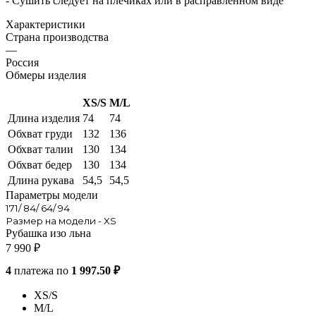
- Сушить следует на плечиках или в расправленном виде
Характеристики
Страна производства
—
Россия
Обмеры изделия
XS/S
M/L
Длина изделия
74
74
Обхват груди
132
136
Обхват талии
130
134
Обхват бедер
130
134
Длина рукава
54,5
54,5
Параметры модели
171/ 84/ 64/ 94
Размер на модели - XS
Рубашка изо льна
7 990
₽
4
платежа по
1 997.50 ₽
XS/S
M/L