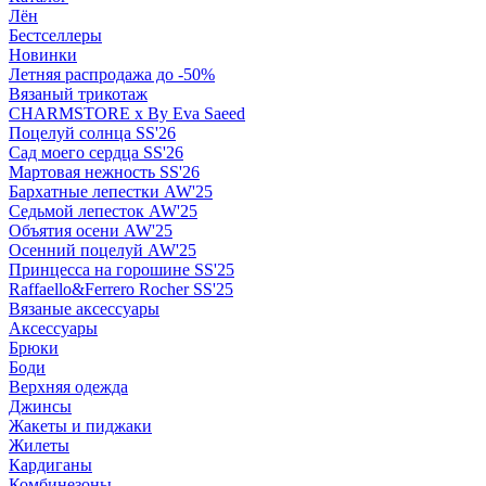
Лён
Бестселлеры
Новинки
Летняя распродажа до -50%
Вязаный трикотаж
CHARMSTORE х By Eva Saeed
Поцелуй солнца SS'26
Сад моего сердца SS'26
Мартовая нежность SS'26
Бархатные лепестки AW'25
Седьмой лепесток AW'25
Объятия осени AW'25
Осенний поцелуй AW'25
Принцесса на горошине SS'25
Raffaello&Ferrero Rocher SS'25
Вязаные аксессуары
Аксессуары
Брюки
Боди
Верхняя одежда
Джинсы
Жакеты и пиджаки
Жилеты
Кардиганы
Комбинезоны