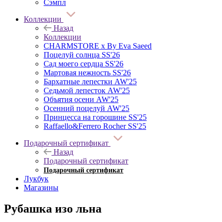
Сэмпл
Коллекции
Назад
Коллекции
CHARMSTORE х By Eva Saeed
Поцелуй солнца SS'26
Сад моего сердца SS'26
Мартовая нежность SS'26
Бархатные лепестки AW'25
Седьмой лепесток AW'25
Объятия осени AW'25
Осенний поцелуй AW'25
Принцесса на горошине SS'25
Raffaello&Ferrero Rocher SS'25
Подарочный сертификат
Назад
Подарочный сертификат
Подарочный сертификат
Лукбук
Магазины
Рубашка изо льна