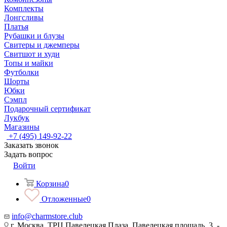
Комплекты
Лонгсливы
Платья
Рубашки и блузы
Свитеры и джемперы
Свитшот и худи
Топы и майки
Футболки
Шорты
Юбки
Сэмпл
Подарочный сертификат
Лукбук
Магазины
+7 (495) 149-92-22
Заказать звонок
Задать вопрос
Войти
Корзина
0
Отложенные
0
info@charmstore.club
г. Москва, ТРЦ Павелецкая Плаза, Павелецкая площадь, 3, -