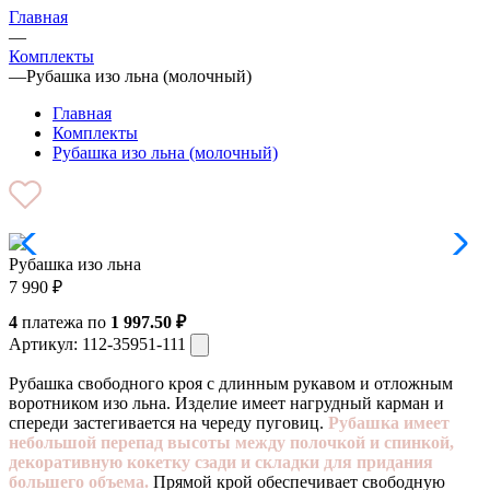
Главная
—
Комплекты
—
Рубашка изо льна (молочный)
Главная
Комплекты
Рубашка изо льна (молочный)
Рубашка изо льна
7 990
₽
4
платежа по
1 997.50 ₽
Артикул:
112-35951-111
Рубашка свободного кроя с длинным рукавом и отложным
воротником изо льна. Изделие имеет нагрудный карман и
спереди застегивается на череду пуговиц.
Рубашка имеет
небольшой перепад высоты между полочкой и спинкой,
декоративную кокетку сзади и складки для придания
большего объема.
Прямой крой обеспечивает свободную