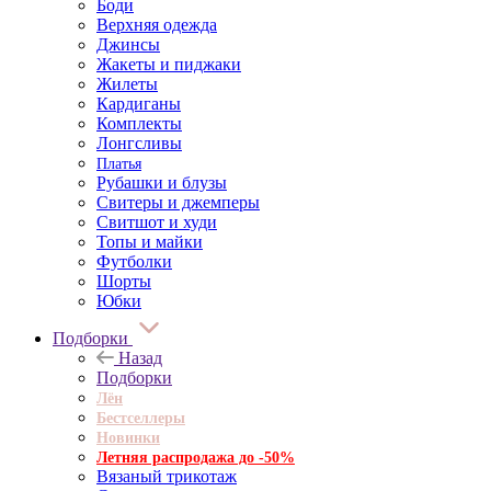
Боди
Верхняя одежда
Джинсы
Жакеты и пиджаки
Жилеты
Кардиганы
Комплекты
Лонгсливы
Платья
Рубашки и блузы
Свитеры и джемперы
Свитшот и худи
Топы и майки
Футболки
Шорты
Юбки
Подборки
Назад
Подборки
Лён
Бестселлеры
Новинки
Летняя распродажа до -50%
Вязаный трикотаж