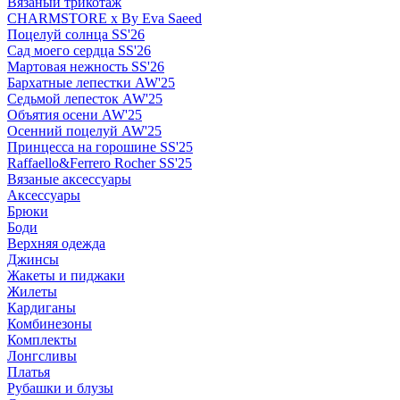
Вязаный трикотаж
CHARMSTORE х By Eva Saeed
Поцелуй солнца SS'26
Сад моего сердца SS'26
Мартовая нежность SS'26
Бархатные лепестки AW'25
Седьмой лепесток AW'25
Объятия осени AW'25
Осенний поцелуй AW'25
Принцесса на горошине SS'25
Raffaello&Ferrero Rocher SS'25
Вязаные аксессуары
Аксессуары
Брюки
Боди
Верхняя одежда
Джинсы
Жакеты и пиджаки
Жилеты
Кардиганы
Комбинезоны
Комплекты
Лонгсливы
Платья
Рубашки и блузы