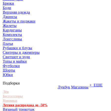
Брюки
Боди
Верхняя одежда
Джинсы
Жакеты и пиджаки
Жилеты
Кардиганы
Комплекты
Лонгсливы
Платья
Рубашки и блузы
Свитеры и джемперы
Свитшот и худи
Топы и майки
Футболки
Шорты
Юбки
Подборки
+ ЕЩЕ
Лукбук
Магазины
Лён
Бестселлеры
Новинки
Летняя распродажа до -50%
Вязаный трикотаж