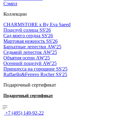
Сэмпл
Коллекции
CHARMSTORE х By Eva Saeed
Поцелуй солнца SS'26
Сад моего сердца SS'26
Мартовая нежность SS'26
Бархатные лепестки AW'25
Седьмой лепесток AW'25
Объятия осени AW'25
Осенний поцелуй AW'25
Принцесса на горошине SS'25
Raffaello&Ferrero Rocher SS'25
Подарочный сертификат
Подарочный сертификат
+7 (495) 149-92-22