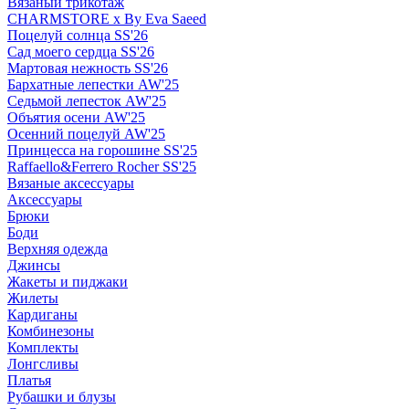
Вязаный трикотаж
CHARMSTORE х By Eva Saeed
Поцелуй солнца SS'26
Сад моего сердца SS'26
Мартовая нежность SS'26
Бархатные лепестки AW'25
Седьмой лепесток AW'25
Объятия осени AW'25
Осенний поцелуй AW'25
Принцесса на горошине SS'25
Raffaello&Ferrero Rocher SS'25
Вязаные аксессуары
Аксессуары
Брюки
Боди
Верхняя одежда
Джинсы
Жакеты и пиджаки
Жилеты
Кардиганы
Комбинезоны
Комплекты
Лонгсливы
Платья
Рубашки и блузы