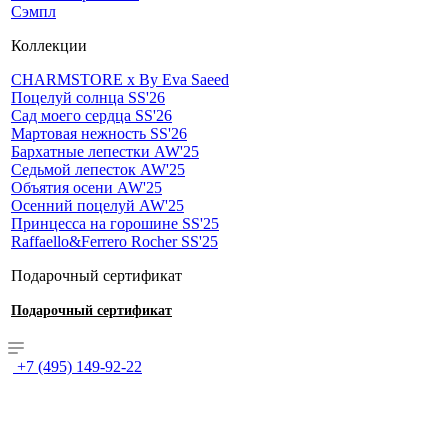
Сэмпл
Коллекции
CHARMSTORE х By Eva Saeed
Поцелуй солнца SS'26
Сад моего сердца SS'26
Мартовая нежность SS'26
Бархатные лепестки AW'25
Седьмой лепесток AW'25
Объятия осени AW'25
Осенний поцелуй AW'25
Принцесса на горошине SS'25
Raffaello&Ferrero Rocher SS'25
Подарочный сертификат
Подарочный сертификат
+7 (495) 149-92-22