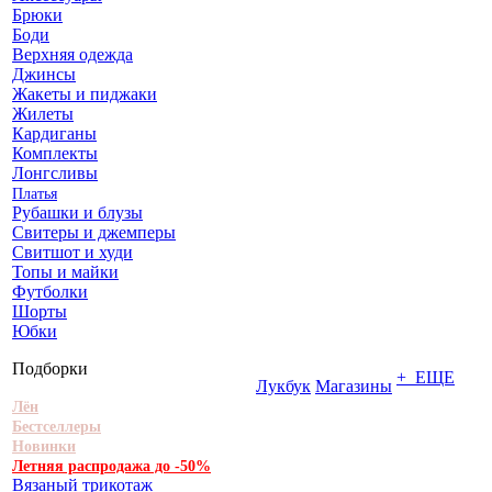
Брюки
Боди
Верхняя одежда
Джинсы
Жакеты и пиджаки
Жилеты
Кардиганы
Комплекты
Лонгсливы
Платья
Рубашки и блузы
Свитеры и джемперы
Свитшот и худи
Топы и майки
Футболки
Шорты
Юбки
Подборки
+ ЕЩЕ
Лукбук
Магазины
Лён
Бестселлеры
Новинки
Летняя распродажа до -50%
Вязаный трикотаж