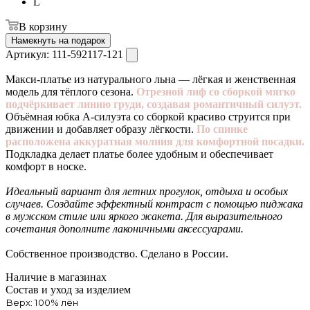
L
В корзину
Намекнуть на подарок
Артикул:
111-592117-121
Макси-платье из натурального льна — лёгкая и женственная
модель для тёплого сезона.
Отрезной лиф со сборкой мягко
подчёркивает линию груди, создавая романтичный силуэт.
Объёмная юбка А-силуэта со сборкой красиво струится при
движении и добавляет образу лёгкости.
По спинке
расположена аккуратная молния для комфортной посадки.
Подкладка делает платье более удобным и обеспечивает
комфорт в носке.
Идеальный вариант для летних прогулок, отдыха и особых
случаев. Создайте эффектный контраст с помощью пиджака
в мужском стиле или яркого жакета. Для выразительного
сочетания дополните лаконичными аксессуарами.
Собственное производство. Сделано в России.
Наличие в магазинах
Состав и уход за изделием
Верх: 100% лён