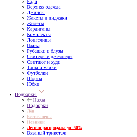
Боди
Верхняя одежда
Джинсы
Жакеты и пиджаки
Жилеты
Кардиганы
Комплекты
Лонгсливы
Платья
Рубашки и блузы
Свитеры и джемперы
Свитшот и худи
Топы и майки
Футболки
Шорты
Юбки
Подборки
Назад
Подборки
Лён
Бестселлеры
Новинки
Летняя распродажа до -50%
Вязаный трикотаж