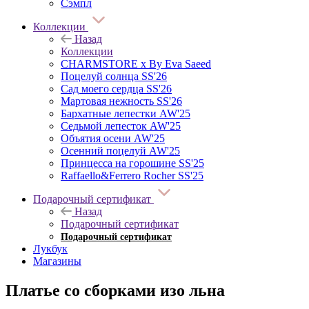
Сэмпл
Коллекции
Назад
Коллекции
CHARMSTORE х By Eva Saeed
Поцелуй солнца SS'26
Сад моего сердца SS'26
Мартовая нежность SS'26
Бархатные лепестки AW'25
Седьмой лепесток AW'25
Объятия осени AW'25
Осенний поцелуй AW'25
Принцесса на горошине SS'25
Raffaello&Ferrero Rocher SS'25
Подарочный сертификат
Назад
Подарочный сертификат
Подарочный сертификат
Лукбук
Магазины
Платье со сборками изо льна