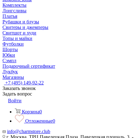
Комплекты
Лонгсливы
Платья
Рубашки и блузы
Свитеры и джемперы
Свитшот и худи
Топы и майки
Футболки
Шорты
Юбки
Сэмпл
Подарочный сертификат
Лукбук
Магазины
+7 (495) 149-92-22
Заказать звонок
Задать вопрос
Войти
Корзина
0
Отложенные
0
info@charmstore.club
г. Москва, ТРЦ Павелецкая Плаза, Павелецкая площадь, 3, -