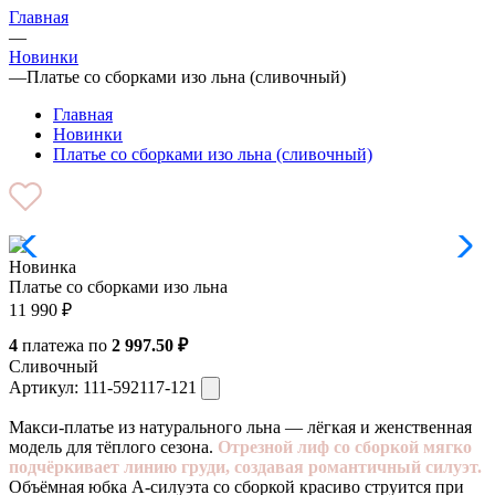
Главная
—
Новинки
—
Платье со сборками изо льна (сливочный)
Главная
Новинки
Платье со сборками изо льна (сливочный)
Новинка
Платье со сборками изо льна
11 990
₽
4
платежа по
2 997.50 ₽
Сливочный
Артикул:
111-592117-121
Макси-платье из натурального льна — лёгкая и женственная
модель для тёплого сезона.
Отрезной лиф со сборкой мягко
подчёркивает линию груди, создавая романтичный силуэт.
Объёмная юбка А-силуэта со сборкой красиво струится при