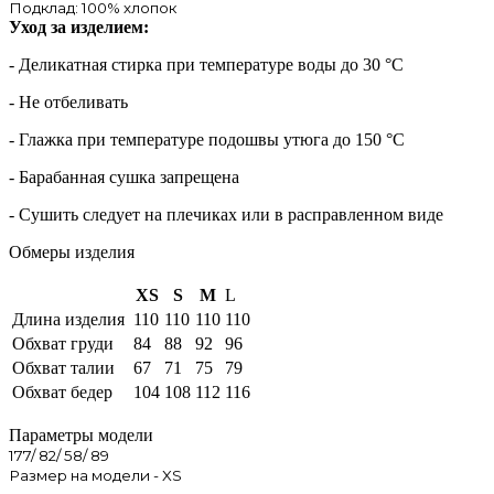
Подклад: 100% хлопок
Уход за изделием:
- Деликатная стирка при температуре воды до 30 °C
- Не отбеливать
- Глажка при температуре подошвы утюга до 150 °C
- Барабанная сушка запрещена
- Сушить следует на плечиках или в расправленном виде
Обмеры изделия
XS
S
M
L
Длина изделия
110
110
110
110
Обхват груди
84
88
92
96
Обхват талии
67
71
75
79
Обхват бедер
104
108
112
116
Параметры модели
177/ 82/ 58/ 89
Размер на модели - XS