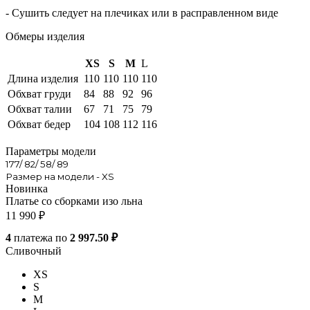
- Сушить следует на плечиках или в расправленном виде
Обмеры изделия
XS
S
M
L
Длина изделия
110
110
110
110
Обхват груди
84
88
92
96
Обхват талии
67
71
75
79
Обхват бедер
104
108
112
116
Параметры модели
177/ 82/ 58/ 89
Размер на модели - XS
Новинка
Платье со сборками изо льна
11 990
₽
4
платежа по
2 997.50 ₽
Сливочный
XS
S
M