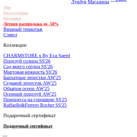
Лукбук
Магазины
Лён
Бестселлеры
Новинки
Летняя распродажа до -50%
Вязаный трикотаж
Сэмпл
Коллекции
CHARMSTORE х By Eva Saeed
Поцелуй солнца SS'26
Сад моего сердца SS'26
Мартовая нежность SS'26
Бархатные лепестки AW'25
Седьмой лепесток AW'25
Объятия осени AW'25
Осенний поцелуй AW'25
Принцесса на горошине SS'25
Raffaello&Ferrero Rocher SS'25
Подарочный сертификат
Подарочный сертификат