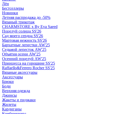
Лён
Бестселлеры
Новинки
Летняя распродажа до -50%
Вязаный трикотаж
CHARMSTORE х By Eva Saeed
Поцелуй солнца SS'26
Сад моего сердца SS'26
Мартовая нежность SS'26
Бархатные лепестки AW'25
Седьмой лепесток AW'25
Объятия осени AW'25
Осенний поцелуй AW'25
Принцесса на горошине SS'25
Raffaello&Ferrero Rocher SS'25
Вязаные аксессуары
Аксессуары
Брюки
Боди
Верхняя одежда
Джинсы
Жакеты и пиджаки
Жилеты
Кардиганы
Комбинезоны