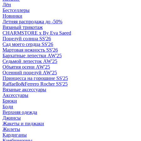
Лён
Бестселлеры
Новинки
Летняя распродажа до -50%
Вязаный трикотаж
CHARMSTORE х By Eva Saeed
Поцелуй солнца SS'26
Сад моего сердца SS'26
Мартовая нежность SS'26
Бархатные лепестки AW'25
Седьмой лепесток AW'25
Объятия осени AW'25
Осенний поцелуй AW'25
Принцесса на горошине SS'25
Raffaello&Ferrero Rocher SS'25
Вязаные аксессуары
Аксессуары
Брюки
Боди
Верхняя одежда
Джинсы
Жакеты и пиджаки
Жилеты
Кардиганы
Комбинезоны