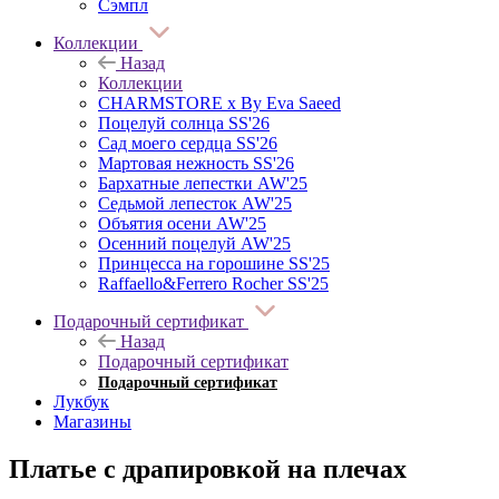
Сэмпл
Коллекции
Назад
Коллекции
CHARMSTORE х By Eva Saeed
Поцелуй солнца SS'26
Сад моего сердца SS'26
Мартовая нежность SS'26
Бархатные лепестки AW'25
Седьмой лепесток AW'25
Объятия осени AW'25
Осенний поцелуй AW'25
Принцесса на горошине SS'25
Raffaello&Ferrero Rocher SS'25
Подарочный сертификат
Назад
Подарочный сертификат
Подарочный сертификат
Лукбук
Магазины
Платье с драпировкой на плечах