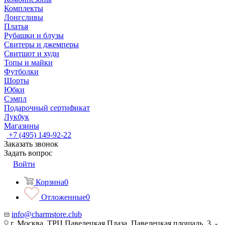
Комплекты
Лонгсливы
Платья
Рубашки и блузы
Свитеры и джемперы
Свитшот и худи
Топы и майки
Футболки
Шорты
Юбки
Сэмпл
Подарочный сертификат
Лукбук
Магазины
+7 (495) 149-92-22
Заказать звонок
Задать вопрос
Войти
Корзина
0
Отложенные
0
info@charmstore.club
г. Москва, ТРЦ Павелецкая Плаза, Павелецкая площадь, 3, -