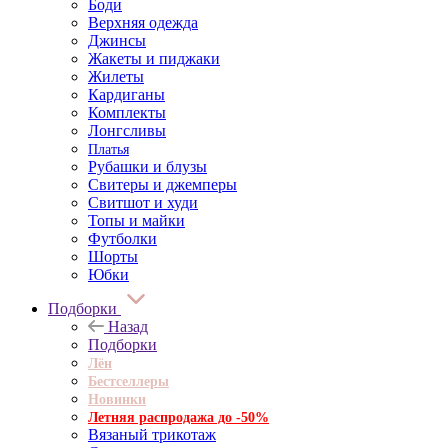
Боди
Верхняя одежда
Джинсы
Жакеты и пиджаки
Жилеты
Кардиганы
Комплекты
Лонгсливы
Платья
Рубашки и блузы
Свитеры и джемперы
Свитшот и худи
Топы и майки
Футболки
Шорты
Юбки
Подборки
Назад
Подборки
Лён
Бестселлеры
Новинки
Летняя распродажа до -50%
Вязаный трикотаж