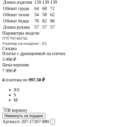
Длина изделия
139
139
139
Обхват груди
64
68
72
Обхват талии
54
58
62
Обхват бедер
78
82
86
Длина рукава
57
57
57
Параметры модели
177/ 79/ 60/ 92
Размер на модели - XS
Скидка
Платье с драпировкой на плечах
3 990
₽
Цена верхняя
7 990
₽
4
платежа по
997.50 ₽
XS
S
M
В корзину
Намекнуть на подарок
Артикул:
207-17267-880