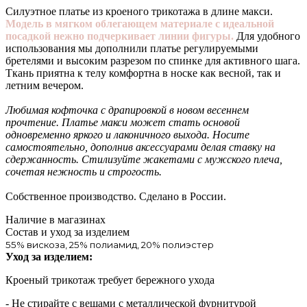
Силуэтное платье из кроеного трикотажа в длине макси.
Модель в мягком облегающем материале с идеальной
посадкой нежно подчеркивает линии фигуры.
Для удобного
использования мы дополнили платье регулируемыми
бретелями и высоким разрезом по спинке для активного шага.
Ткань приятна к телу комфортна в носке как весной, так и
летним вечером.
Любимая кофточка с драпировкой в новом весеннем
прочтение. Платье макси может стать основой
одновременно яркого и лаконичного выхода. Носите
самостоятельно, дополнив аксессуарами делая ставку на
сдержанность. Стилизуйте жакетами с мужского плеча,
сочетая нежность и строгость.
Собственное производство. Сделано в России.
Наличие в магазинах
Состав и уход за изделием
55% вискоза, 25% полиамид, 20% полиэстер
Уход за изделием:
Кроеный трикотаж требует бережного ухода
- Не стирайте с вещами с металлической фурнитурой