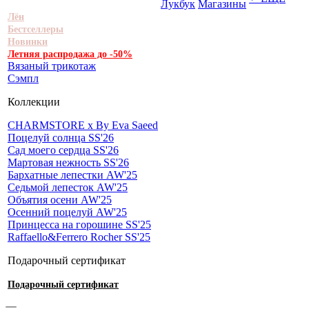
Лукбук
Магазины
Лён
Бестселлеры
Новинки
Летняя распродажа до -50%
Вязаный трикотаж
Сэмпл
Коллекции
CHARMSTORE х By Eva Saeed
Поцелуй солнца SS'26
Сад моего сердца SS'26
Мартовая нежность SS'26
Бархатные лепестки AW'25
Седьмой лепесток AW'25
Объятия осени AW'25
Осенний поцелуй AW'25
Принцесса на горошине SS'25
Raffaello&Ferrero Rocher SS'25
Подарочный сертификат
Подарочный сертификат