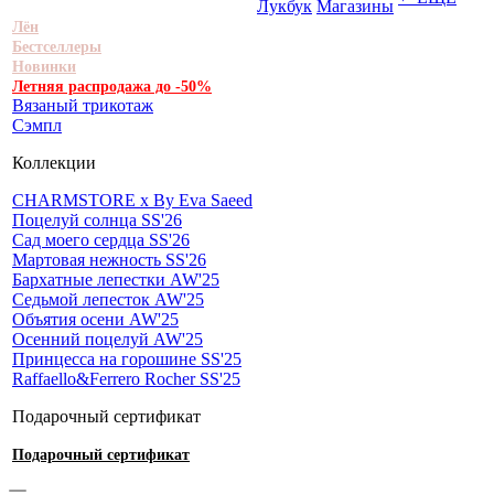
Лукбук
Магазины
Лён
Бестселлеры
Новинки
Летняя распродажа до -50%
Вязаный трикотаж
Сэмпл
Коллекции
CHARMSTORE х By Eva Saeed
Поцелуй солнца SS'26
Сад моего сердца SS'26
Мартовая нежность SS'26
Бархатные лепестки AW'25
Седьмой лепесток AW'25
Объятия осени AW'25
Осенний поцелуй AW'25
Принцесса на горошине SS'25
Raffaello&Ferrero Rocher SS'25
Подарочный сертификат
Подарочный сертификат