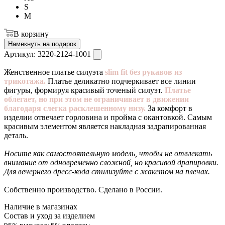
S
M
В корзину
Намекнуть на подарок
Артикул:
3220-2124-1001
Женственное платье силуэта
slim fit без рукавов из
трикотажа.
Платье деликатно подчеркивает все линии
фигуры, формируя красивый точеный силуэт.
Платье
облегает, но при этом не ограничивает в движении
благодаря слегка расклешенному низу.
За комфорт в
изделии отвечает горловина и пройма с окантовкой. Самым
красивым элементом является накладная задрапированная
деталь.
Носите как самостоятельную модель, чтобы не отвлекать
внимание от одновременно сложной, но красивой драпировки.
Для вечернего дресс-кода стилизуйте с жакетом на плечах.
Собственно производство. Сделано в России.
Наличие в магазинах
Состав и уход за изделием
95% вискоза; 5% эластан