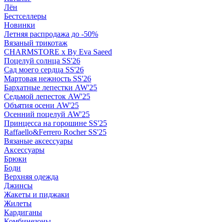
Лён
Бестселлеры
Новинки
Летняя распродажа до -50%
Вязаный трикотаж
CHARMSTORE х By Eva Saeed
Поцелуй солнца SS'26
Сад моего сердца SS'26
Мартовая нежность SS'26
Бархатные лепестки AW'25
Седьмой лепесток AW'25
Объятия осени AW'25
Осенний поцелуй AW'25
Принцесса на горошине SS'25
Raffaello&Ferrero Rocher SS'25
Вязаные аксессуары
Аксессуары
Брюки
Боди
Верхняя одежда
Джинсы
Жакеты и пиджаки
Жилеты
Кардиганы
Комбинезоны