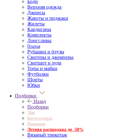
Боди
Верхняя одежда
Джинсы
Жакеты и пиджаки
Жилеты
Кардиганы
Комплекты
Лонгсливы
Платья
Рубашки и блузы
Свитеры и джемперы
Свитшот и худи
Топы и майки
Футболки
Шорты
Юбки
Подборки
Назад
Подборки
Лён
Бестселлеры
Новинки
Летняя распродажа до -50%
Вязаный трикотаж