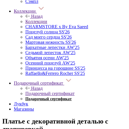
Сэмпл
Коллекции
Назад
Коллекции
CHARMSTORE х By Eva Saeed
Поцелуй солнца SS'26
Сад моего сердца SS'26
Мартовая нежность SS'26
Бархатные лепестки AW'25
Седьмой лепесток AW'25
Объятия осени AW'25
Осенний поцелуй AW'25
Принцесса на горошине SS'25
Raffaello&Ferrero Rocher SS'25
Подарочный сертификат
Назад
Подарочный сертификат
Подарочный сертификат
Лукбук
Магазины
Платье с декоративной деталью с
драпировкой