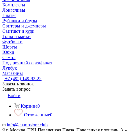
Комплекты
Лонгсливы
Платья
Рубашки и блузы
Свитеры и джемперы
Свитшот и худи
Топы и майки
Футболки
Шорты
Юбки
Сэмпл
Подарочный сертификат
Лукбук
Магазины
+7 (495) 149-92-22
Заказать звонок
Задать вопрос
Войти
Корзина
0
Отложенные
0
info@charmstore.club
г. Москва, ТРЦ Павелецкая Плаза, Павелецкая площадь, 3, -