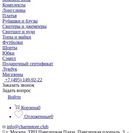
Комплекты
Лонгсливы
Платья
Рубашки и блузы
Свитеры и джемперы
Свитшот и худи
Топы и майки
Футболки
Шорты
Юбки
Сэмпл
Подарочный сертификат
Лукбук
Магазины
+7 (495) 149-92-22
Заказать звонок
Задать вопрос
Войти
Корзина
0
Отложенные
0
info@charmstore.club
г. Москва, ТРЦ Павелецкая Плаза, Павелецкая площадь, 3, -