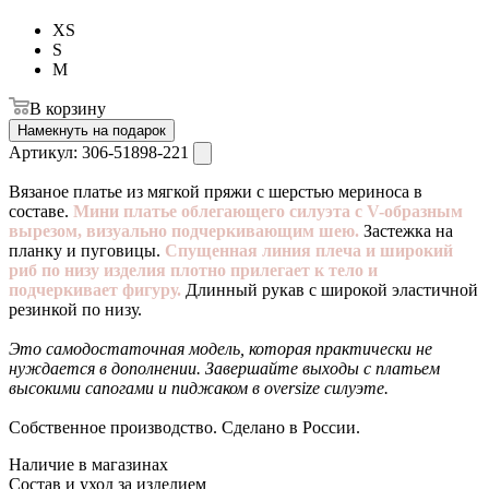
XS
S
M
В корзину
Намекнуть на подарок
Артикул:
306-51898-221
Вязаное платье из мягкой пряжи с шерстью мериноса в
составе.
Мини платье облегающего силуэта с V-образным
вырезом, визуально подчеркивающим шею.
Застежка на
планку и пуговицы.
Спущенная линия плеча и широкий
риб по низу изделия плотно прилегает к тело и
подчеркивает фигуру.
Длинный рукав с широкой эластичной
резинкой по низу.
Это самодостаточная модель, которая практически не
нуждается в дополнении. Завершайте выходы с платьем
высокими сапогами и пиджаком в oversize силуэте.
Собственное производство. Сделано в России.
Наличие в магазинах
Состав и уход за изделием