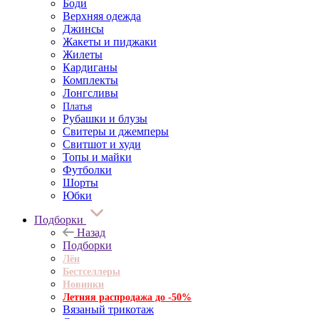
Боди
Верхняя одежда
Джинсы
Жакеты и пиджаки
Жилеты
Кардиганы
Комплекты
Лонгсливы
Платья
Рубашки и блузы
Свитеры и джемперы
Свитшот и худи
Топы и майки
Футболки
Шорты
Юбки
Подборки
Назад
Подборки
Лён
Бестселлеры
Новинки
Летняя распродажа до -50%
Вязаный трикотаж