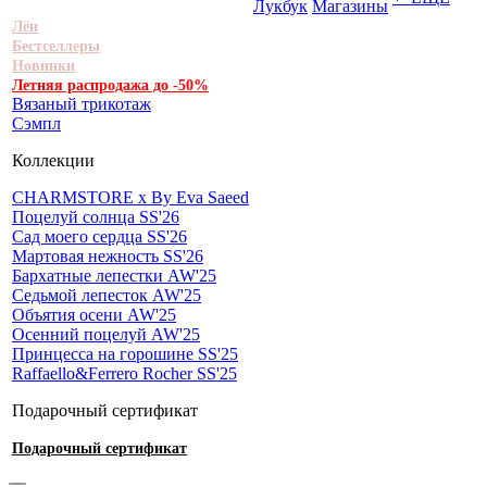
Лукбук
Магазины
Лён
Бестселлеры
Новинки
Летняя распродажа до -50%
Вязаный трикотаж
Сэмпл
Коллекции
CHARMSTORE х By Eva Saeed
Поцелуй солнца SS'26
Сад моего сердца SS'26
Мартовая нежность SS'26
Бархатные лепестки AW'25
Седьмой лепесток AW'25
Объятия осени AW'25
Осенний поцелуй AW'25
Принцесса на горошине SS'25
Raffaello&Ferrero Rocher SS'25
Подарочный сертификат
Подарочный сертификат