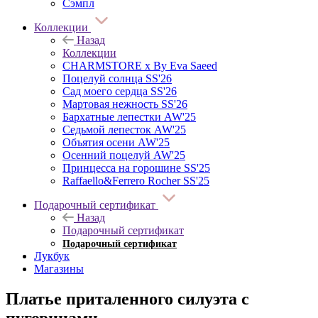
Сэмпл
Коллекции
Назад
Коллекции
CHARMSTORE х By Eva Saeed
Поцелуй солнца SS'26
Сад моего сердца SS'26
Мартовая нежность SS'26
Бархатные лепестки AW'25
Седьмой лепесток AW'25
Объятия осени AW'25
Осенний поцелуй AW'25
Принцесса на горошине SS'25
Raffaello&Ferrero Rocher SS'25
Подарочный сертификат
Назад
Подарочный сертификат
Подарочный сертификат
Лукбук
Магазины
Платье приталенного силуэта с
пуговицами