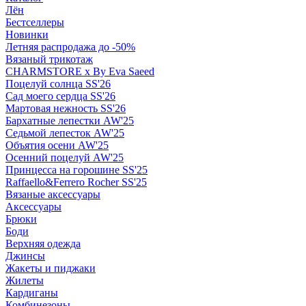
Лён
Бестселлеры
Новинки
Летняя распродажа до -50%
Вязаный трикотаж
CHARMSTORE х By Eva Saeed
Поцелуй солнца SS'26
Сад моего сердца SS'26
Мартовая нежность SS'26
Бархатные лепестки AW'25
Седьмой лепесток AW'25
Объятия осени AW'25
Осенний поцелуй AW'25
Принцесса на горошине SS'25
Raffaello&Ferrero Rocher SS'25
Вязаные аксессуары
Аксессуары
Брюки
Боди
Верхняя одежда
Джинсы
Жакеты и пиджаки
Жилеты
Кардиганы
Комбинезоны