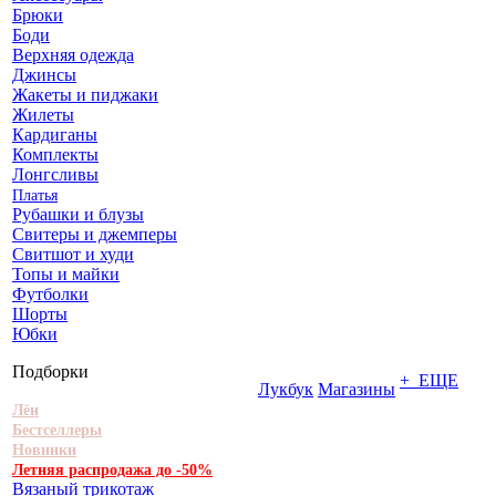
Брюки
Боди
Верхняя одежда
Джинсы
Жакеты и пиджаки
Жилеты
Кардиганы
Комплекты
Лонгсливы
Платья
Рубашки и блузы
Свитеры и джемперы
Свитшот и худи
Топы и майки
Футболки
Шорты
Юбки
Подборки
+ ЕЩЕ
Лукбук
Магазины
Лён
Бестселлеры
Новинки
Летняя распродажа до -50%
Вязаный трикотаж