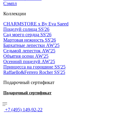
Сэмпл
Коллекции
CHARMSTORE х By Eva Saeed
Поцелуй солнца SS'26
Сад моего сердца SS'26
Мартовая нежность SS'26
Бархатные лепестки AW'25
Седьмой лепесток AW'25
Объятия осени AW'25
Осенний поцелуй AW'25
Принцесса на горошине SS'25
Raffaello&Ferrero Rocher SS'25
Подарочный сертификат
Подарочный сертификат
+7 (495) 149-92-22