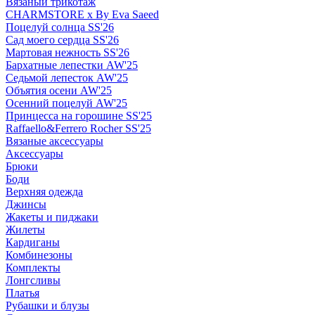
Вязаный трикотаж
CHARMSTORE х By Eva Saeed
Поцелуй солнца SS'26
Сад моего сердца SS'26
Мартовая нежность SS'26
Бархатные лепестки AW'25
Седьмой лепесток AW'25
Объятия осени AW'25
Осенний поцелуй AW'25
Принцесса на горошине SS'25
Raffaello&Ferrero Rocher SS'25
Вязаные аксессуары
Аксессуары
Брюки
Боди
Верхняя одежда
Джинсы
Жакеты и пиджаки
Жилеты
Кардиганы
Комбинезоны
Комплекты
Лонгсливы
Платья
Рубашки и блузы