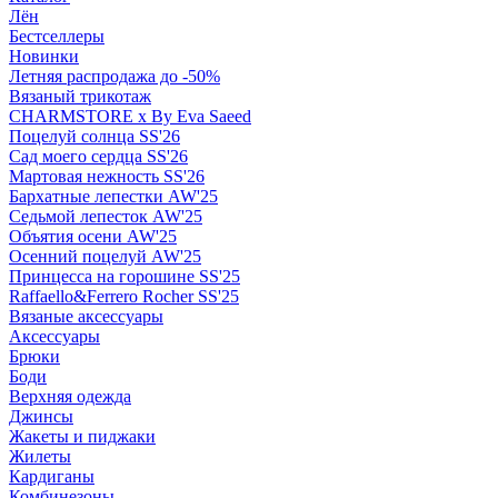
Лён
Бестселлеры
Новинки
Летняя распродажа до -50%
Вязаный трикотаж
CHARMSTORE х By Eva Saeed
Поцелуй солнца SS'26
Сад моего сердца SS'26
Мартовая нежность SS'26
Бархатные лепестки AW'25
Седьмой лепесток AW'25
Объятия осени AW'25
Осенний поцелуй AW'25
Принцесса на горошине SS'25
Raffaello&Ferrero Rocher SS'25
Вязаные аксессуары
Аксессуары
Брюки
Боди
Верхняя одежда
Джинсы
Жакеты и пиджаки
Жилеты
Кардиганы
Комбинезоны