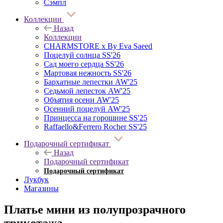
Сэмпл
Коллекции
Назад
Коллекции
CHARMSTORE х By Eva Saeed
Поцелуй солнца SS'26
Сад моего сердца SS'26
Мартовая нежность SS'26
Бархатные лепестки AW'25
Седьмой лепесток AW'25
Объятия осени AW'25
Осенний поцелуй AW'25
Принцесса на горошине SS'25
Raffaello&Ferrero Rocher SS'25
Подарочный сертификат
Назад
Подарочный сертификат
Подарочный сертификат
Лукбук
Магазины
Платье мини из полупрозрачного
трикотажа