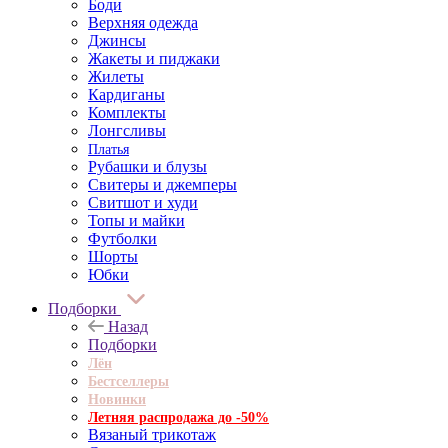
Боди
Верхняя одежда
Джинсы
Жакеты и пиджаки
Жилеты
Кардиганы
Комплекты
Лонгсливы
Платья
Рубашки и блузы
Свитеры и джемперы
Свитшот и худи
Топы и майки
Футболки
Шорты
Юбки
Подборки
Назад
Подборки
Лён
Бестселлеры
Новинки
Летняя распродажа до -50%
Вязаный трикотаж