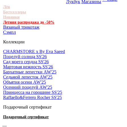
Лукбук
Магазины
Лён
Бестселлеры
Новинки
Летняя распродажа до -50%
Вязаный трикотаж
Сэмпл
Коллекции
CHARMSTORE х By Eva Saeed
Поцелуй солнца SS'26
Сад моего сердца SS'26
Мартовая нежность SS'26
Бархатные лепестки AW'25
Седьмой лепесток AW'25
Объятия осени AW'25
Осенний поцелуй AW'25
Принцесса на горошине SS'25
Raffaello&Ferrero Rocher SS'25
Подарочный сертификат
Подарочный сертификат