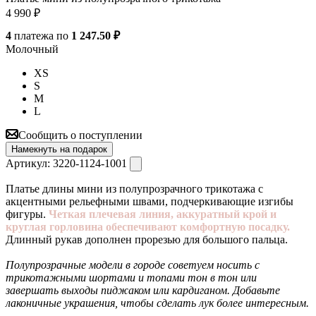
4 990
₽
4
платежа по
1 247.50 ₽
Молочный
XS
S
M
L
Сообщить о поступлении
Намекнуть на подарок
Артикул:
3220-1124-1001
Платье длины мини из полупрозрачного трикотажа с
акцентными рельефными швами, подчеркивающие изгибы
фигуры.
Четкая плечевая линия, аккуратный крой и
круглая горловина обеспечивают комфортную посадку.
Длинный рукав дополнен прорезью для большого пальца.
Полупрозрачные модели в городе советуем носить с
трикотажными шортами и топами тон в тон или
завершать выходы пиджаком или кардиганом. Добавьте
лаконичные украшения, чтобы сделать лук более интересным.