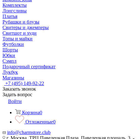
Комплекты
Лонгсливы
Платья
Рубашки и блузы
Свитеры и джемперы
Свитшот и худи
Топы и майки
Футболки
Шорты
Юбки
Сэмпл
Подарочный сертификат
Лукбук
Магазины
+7 (495) 149-92-22
Заказать звонок
Задать вопрос
Войти
Корзина
0
Отложенные
0
info@charmstore.club
г. Москва, ТРЦ Павелецкая Плаза, Павелецкая площадь, 3, -