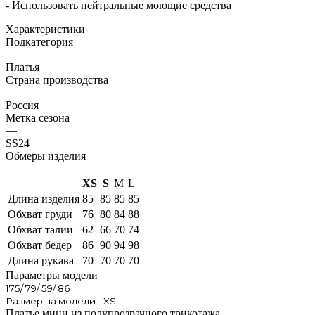
- Использовать нейтральные моющие средства
Характеристики
Подкатегория
—
Платья
Страна производства
—
Россия
Метка сезона
—
SS24
Обмеры изделия
XS
S
M
L
Длина изделия
85
85
85
85
Обхват груди
76
80
84
88
Обхват талии
62
66
70
74
Обхват бедер
86
90
94
98
Длина рукава
70
70
70
70
Параметры модели
175/ 79/ 59/ 86
Размер на модели - XS
Платье мини из полупрозрачного трикотажа