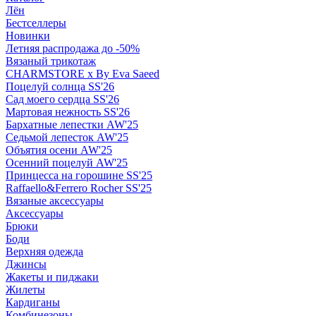
Лён
Бестселлеры
Новинки
Летняя распродажа до -50%
Вязаный трикотаж
CHARMSTORE х By Eva Saeed
Поцелуй солнца SS'26
Сад моего сердца SS'26
Мартовая нежность SS'26
Бархатные лепестки AW'25
Седьмой лепесток AW'25
Объятия осени AW'25
Осенний поцелуй AW'25
Принцесса на горошине SS'25
Raffaello&Ferrero Rocher SS'25
Вязаные аксессуары
Аксессуары
Брюки
Боди
Верхняя одежда
Джинсы
Жакеты и пиджаки
Жилеты
Кардиганы
Комбинезоны