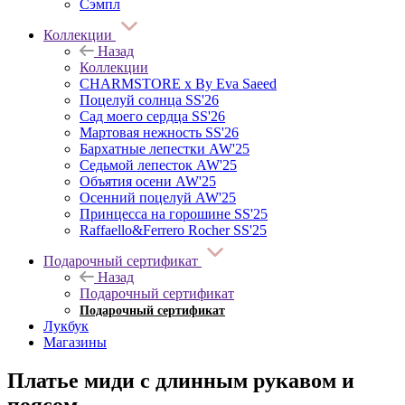
Сэмпл
Коллекции
Назад
Коллекции
CHARMSTORE х By Eva Saeed
Поцелуй солнца SS'26
Сад моего сердца SS'26
Мартовая нежность SS'26
Бархатные лепестки AW'25
Седьмой лепесток AW'25
Объятия осени AW'25
Осенний поцелуй AW'25
Принцесса на горошине SS'25
Raffaello&Ferrero Rocher SS'25
Подарочный сертификат
Назад
Подарочный сертификат
Подарочный сертификат
Лукбук
Магазины
Платье миди с длинным рукавом и
поясом