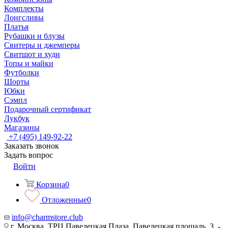
Комплекты
Лонгсливы
Платья
Рубашки и блузы
Свитеры и джемперы
Свитшот и худи
Топы и майки
Футболки
Шорты
Юбки
Сэмпл
Подарочный сертификат
Лукбук
Магазины
+7 (495) 149-92-22
Заказать звонок
Задать вопрос
Войти
Корзина
0
Отложенные
0
info@charmstore.club
г. Москва, ТРЦ Павелецкая Плаза, Павелецкая площадь, 3, -