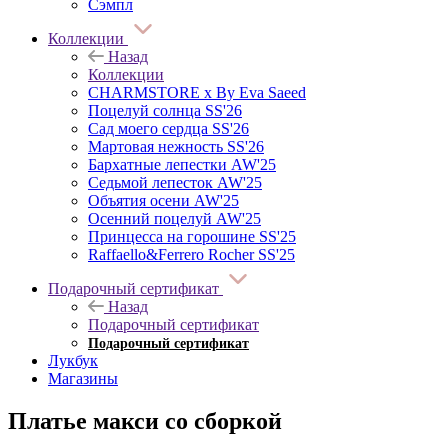
Сэмпл
Коллекции
Назад
Коллекции
CHARMSTORE х By Eva Saeed
Поцелуй солнца SS'26
Сад моего сердца SS'26
Мартовая нежность SS'26
Бархатные лепестки AW'25
Седьмой лепесток AW'25
Объятия осени AW'25
Осенний поцелуй AW'25
Принцесса на горошине SS'25
Raffaello&Ferrero Rocher SS'25
Подарочный сертификат
Назад
Подарочный сертификат
Подарочный сертификат
Лукбук
Магазины
Платье макси со сборкой