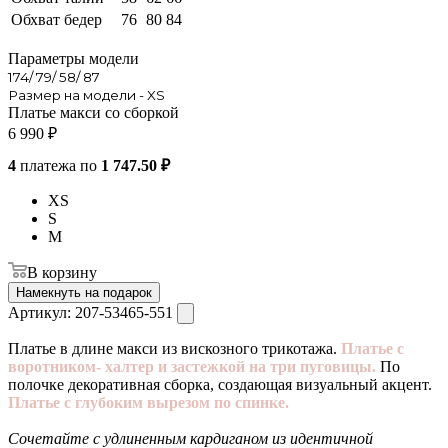
Обхват бедер
76
80
84
Параметры модели
174/ 79/ 58/ 87
Размер на модели - XS
Платье макси со сборкой
6 990
₽
4
платежа по
1 747.50 ₽
XS
S
M
В корзину
Намекнуть на подарок
Артикул:
207-53465-551
Платье в длине макси из вискозного трикотажа.
Платье с
воротником- халтер и застежкой на три пуговицы.
По
полочке декоративная сборка, создающая визуальный акцент.
Платье с глубоким вырезом по спинке.
Сочетайте с удлиненным кардиганом из идентичной