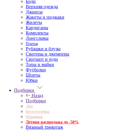
Боди
Верхняя одежда
Джинсы
Жакеты и пиджаки
Жилеты
Кардиганы
Комплекты
Лонгсливы
Платья
Рубашки и блузы
Свитеры и джемперы
Свитшот и худи
Топы и майки
Футболки
Шорты
Юбки
Подборки
Назад
Подборки
Лён
Бестселлеры
Новинки
Летняя распродажа до -50%
Вязаный трикотаж