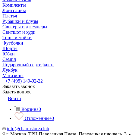
Комплекты
Лонгсливы
Платья
Рубашки и блузы
Свитеры и джемперы
Свитшот и худи
Топы и майки
Футболки
Шорты
Юбки
Сэмпл
Подарочный сертификат
Лукбук
Магазины
+7 (495) 149-92-22
Заказать звонок
Задать вопрос
Войти
Корзина
0
Отложенные
0
info@charmstore.club
г. Москва, ТРЦ Павелецкая Плаза, Павелецкая площадь, 3, -