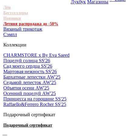
Лукбук
Магазины
Лён
Бестселлеры
Новинки
Летняя распродажа до -50%
Вязаный трикотаж
Сэмпл
Коллекции
CHARMSTORE х By Eva Saeed
Поцелуй солнца SS'26
Сад моего сердца SS'26
Мартовая нежность SS'26
Бархатные лепестки AW'25
Седьмой лепесток AW'25
Объятия осени AW'25
Осенний поцелуй AW'25
Принцесса на горошине SS'25
Raffaello&Ferrero Rocher SS'25
Подарочный сертификат
Подарочный сертификат