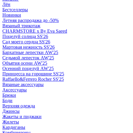
Лён
Бестселлеры
Новинки
Летняя распродажа до -50%
Вязаный трикотаж
CHARMSTORE х By Eva Saeed
Поцелуй солнца SS'26
Сад моего сердца SS'26
Мартовая нежность SS'26
Бархатные лепестки AW'25
Седьмой лепесток AW'25
Объятия осени AW'25
Осенний поцелуй AW'25
Принцесса на горошине SS'25
Raffaello&Ferrero Rocher SS'25
Вязаные аксессуары
Аксессуары
Брюки
Боди
Верхняя одежда
Джинсы
Жакеты и пиджаки
Жилеты
Кардиганы
Комбинезоны