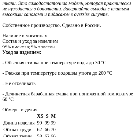
ткани. Это самодостаточная модель, которая практически
не нуждается в дополнении. Завершайте выходы с платьем
высокими сапогами и пиджаком в oversize силуэте.
Собственное производство. Сделано в России.
Наличие в магазинах
Состав и уход за изделием
95% вискоза; 5% эластан
Уход за изделием:
- Обычная стирка при температуре воды до 30 °C
- Глажка при температуре подошвы утюга до 200 °C
- Не отбеливать
- Деликатная барабанная сушка при пониженной температуре
60 °C
Обмеры изделия
XS
S
M
Длина изделия
99
99
99
Обхват груди
62
66
70
Обхват талии
58
62
66