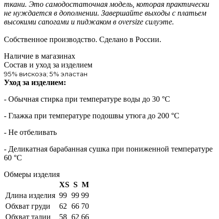
ткани. Это самодостаточная модель, которая практически
не нуждается в дополнении. Завершайте выходы с платьем
высокими сапогами и пиджаком в oversize силуэте.
Собственное производство. Сделано в России.
Наличие в магазинах
Состав и уход за изделием
95% вискоза; 5% эластан
Уход за изделием:
- Обычная стирка при температуре воды до 30 °C
- Глажка при температуре подошвы утюга до 200 °C
- Не отбеливать
- Деликатная барабанная сушка при пониженной температуре
60 °C
Обмеры изделия
XS
S
M
Длина изделия
99
99
99
Обхват груди
62
66
70
Обхват талии
58
62
66