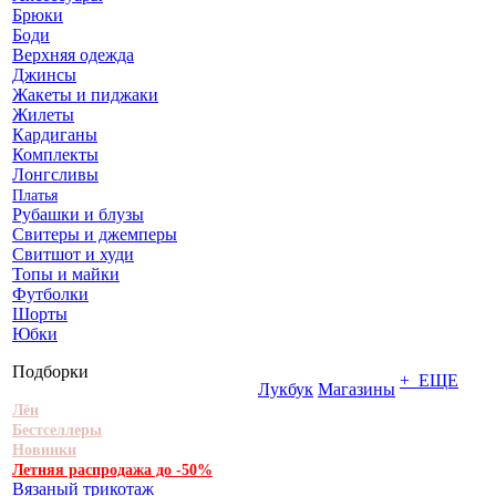
Брюки
Боди
Верхняя одежда
Джинсы
Жакеты и пиджаки
Жилеты
Кардиганы
Комплекты
Лонгсливы
Платья
Рубашки и блузы
Свитеры и джемперы
Свитшот и худи
Топы и майки
Футболки
Шорты
Юбки
Подборки
+ ЕЩЕ
Лукбук
Магазины
Лён
Бестселлеры
Новинки
Летняя распродажа до -50%
Вязаный трикотаж