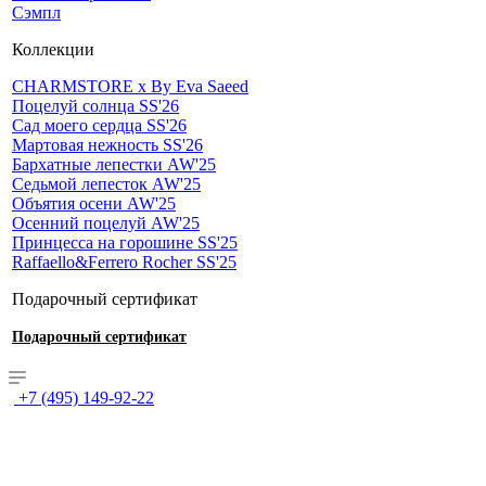
Сэмпл
Коллекции
CHARMSTORE х By Eva Saeed
Поцелуй солнца SS'26
Сад моего сердца SS'26
Мартовая нежность SS'26
Бархатные лепестки AW'25
Седьмой лепесток AW'25
Объятия осени AW'25
Осенний поцелуй AW'25
Принцесса на горошине SS'25
Raffaello&Ferrero Rocher SS'25
Подарочный сертификат
Подарочный сертификат
+7 (495) 149-92-22