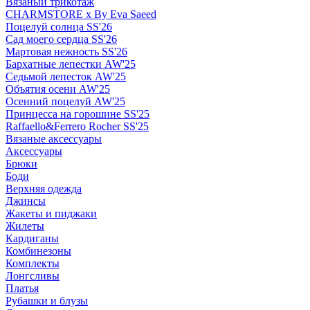
Вязаный трикотаж
CHARMSTORE х By Eva Saeed
Поцелуй солнца SS'26
Сад моего сердца SS'26
Мартовая нежность SS'26
Бархатные лепестки AW'25
Седьмой лепесток AW'25
Объятия осени AW'25
Осенний поцелуй AW'25
Принцесса на горошине SS'25
Raffaello&Ferrero Rocher SS'25
Вязаные аксессуары
Аксессуары
Брюки
Боди
Верхняя одежда
Джинсы
Жакеты и пиджаки
Жилеты
Кардиганы
Комбинезоны
Комплекты
Лонгсливы
Платья
Рубашки и блузы