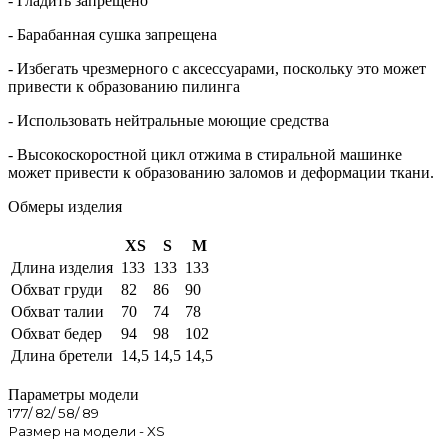
- Гладить запрещено
- Барабанная сушка запрещена
- Избегать чрезмерного c аксессуарами, поскольку это может
привести к образованию пилинга
- Использовать нейтральные моющие средства
- Высокоскоростной цикл отжима в стиральной машинке
может привести к образованию заломов и деформации ткани.
Обмеры изделия
XS
S
M
Длина изделия
133
133
133
Обхват груди
82
86
90
Обхват талии
70
74
78
Обхват бедер
94
98
102
Длина бретели
14,5
14,5
14,5
Параметры модели
177/ 82/ 58/ 89
Размер на модели - XS