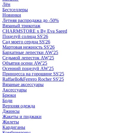
Лён
Бестселлеры
Новинки
Летняя распродажа до -50%
Вязаный трикотаж
CHARMSTORE х By Eva Saeed
Поцелуй солнца SS'26
Сад моего сердца SS'26
Мартовая нежность SS'26
Бархатные лепестки AW'25
Седьмой лепесток AW'25
Объятия осени AW'25
Осенний поцелуй AW'25
Принцесса на горошине SS'25
Raffaello&Ferrero Rocher SS'25
Вязаные аксессуары
Аксессуары
Брюки
Боди
Верхняя одежда
Джинсы
Жакеты и пиджаки
Жилеты
Кардиганы
Комбинезоны