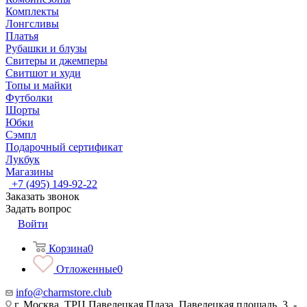
Комплекты
Лонгсливы
Платья
Рубашки и блузы
Свитеры и джемперы
Свитшот и худи
Топы и майки
Футболки
Шорты
Юбки
Сэмпл
Подарочный сертификат
Лукбук
Магазины
+7 (495) 149-92-22
Заказать звонок
Задать вопрос
Войти
Корзина
0
Отложенные
0
info@charmstore.club
г. Москва, ТРЦ Павелецкая Плаза, Павелецкая площадь, 3, -