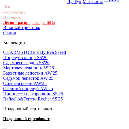
Лукбук
Магазины
Лён
Бестселлеры
Новинки
Летняя распродажа до -50%
Вязаный трикотаж
Сэмпл
Коллекции
CHARMSTORE х By Eva Saeed
Поцелуй солнца SS'26
Сад моего сердца SS'26
Мартовая нежность SS'26
Бархатные лепестки AW'25
Седьмой лепесток AW'25
Объятия осени AW'25
Осенний поцелуй AW'25
Принцесса на горошине SS'25
Raffaello&Ferrero Rocher SS'25
Подарочный сертификат
Подарочный сертификат