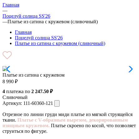
Главная
—
Поцелуй солнца SS'26
—
Платье из сатина с кружевом (сливочный)
Главная
Поцелуй солнца SS'26
Платье из сатина с кружевом (сливочный)
Платье из сатина с кружевом
8 990
₽
4
платежа по
2 247.50 ₽
Сливочный
Артикул:
111-60360-121
Отрезное по линии груди миди платье из мягкой струящейся
ткани.
Платье с V-образным вырезом, декорированным
изящным кружевом.
Платье скроено по косой, что позволяет
струиться по фигуре.