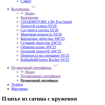
Сэмпл
Коллекции
Назад
Коллекции
CHARMSTORE х By Eva Saeed
Поцелуй солнца SS'26
Сад моего сердца SS'26
Мартовая нежность SS'26
Бархатные лепестки AW'25
Седьмой лепесток AW'25
Объятия осени AW'25
Осенний поцелуй AW'25
Принцесса на горошине SS'25
Raffaello&Ferrero Rocher SS'25
Подарочный сертификат
Назад
Подарочный сертификат
Подарочный сертификат
Лукбук
Магазины
Платье из сатина с кружевом