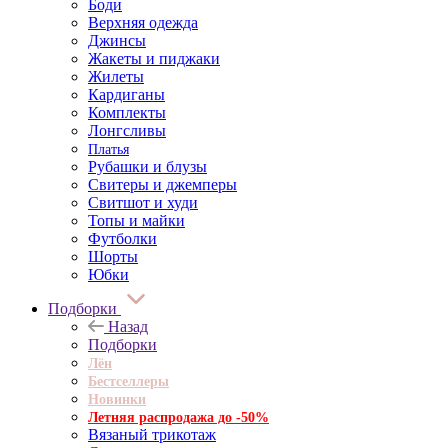
Боди
Верхняя одежда
Джинсы
Жакеты и пиджаки
Жилеты
Кардиганы
Комплекты
Лонгсливы
Платья
Рубашки и блузы
Свитеры и джемперы
Свитшот и худи
Топы и майки
Футболки
Шорты
Юбки
Подборки
Назад
Подборки
Лён
Бестселлеры
Новинки
Летняя распродажа до -50%
Вязаный трикотаж