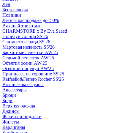
Лён
Бестселлеры
Новинки
Летняя распродажа до -50%
Вязаный трикотаж
CHARMSTORE х By Eva Saeed
Поцелуй солнца SS'26
Сад моего сердца SS'26
Мартовая нежность SS'26
Бархатные лепестки AW'25
Седьмой лепесток AW'25
Объятия осени AW'25
Осенний поцелуй AW'25
Принцесса на горошине SS'25
Raffaello&Ferrero Rocher SS'25
Вязаные аксессуары
Аксессуары
Брюки
Боди
Верхняя одежда
Джинсы
Жакеты и пиджаки
Жилеты
Кардиганы
Комбинезоны