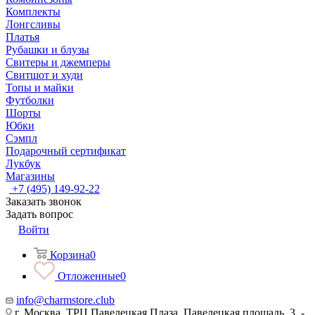
Комплекты
Лонгсливы
Платья
Рубашки и блузы
Свитеры и джемперы
Свитшот и худи
Топы и майки
Футболки
Шорты
Юбки
Сэмпл
Подарочный сертификат
Лукбук
Магазины
+7 (495) 149-92-22
Заказать звонок
Задать вопрос
Войти
Корзина
0
Отложенные
0
info@charmstore.club
г. Москва, ТРЦ Павелецкая Плаза, Павелецкая площадь, 3, -