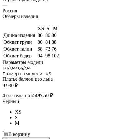
—
Россия
Обмеры изделия
XS
S
M
Длина изделия
86
86
86
Обхват груди
80
84
88
Обхват талии
68
72
76
Обхват бедер
94
98
102
Параметры модели
171/ 84/ 64/ 94
Размер на модели - XS
Платье баллон изо льна
9 990
₽
4
платежа по
2 497.50 ₽
Черный
XS
S
M
В корзину