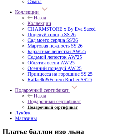
Сэмпл
Коллекции
Назад
Коллекции
CHARMSTORE х By Eva Saeed
Поцелуй солнца SS'26
Сад моего сердца SS'26
Мартовая нежность SS'26
Бархатные лепестки AW'25
Седьмой лепесток AW'25
Объятия осени AW'25
Осенний поцелуй AW'25
Принцесса на горошине SS'25
Raffaello&Ferrero Rocher SS'25
Подарочный сертификат
Назад
Подарочный сертификат
Подарочный сертификат
Лукбук
Магазины
Платье баллон изо льна