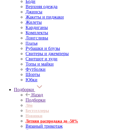
Боди
Верхняя одежда
Джинсы
Жакеты и пиджаки
Жилеты
Кардиганы
Комплекты
Лонгсливы
Платья
Рубашки и блузы
Свитеры и джемперы
Свитшот и худи
Топы и майки
Футболки
Шорты
Юбки
Подборки
Назад
Подборки
Лён
Бестселлеры
Новинки
Летняя распродажа до -50%
Вязаный трикотаж