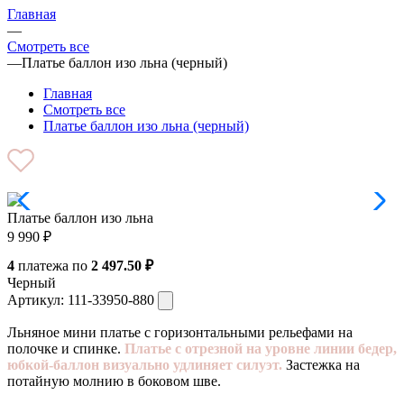
Главная
—
Смотреть все
—
Платье баллон изо льна (черный)
Главная
Смотреть все
Платье баллон изо льна (черный)
Платье баллон изо льна
9 990
₽
4
платежа по
2 497.50 ₽
Черный
Артикул:
111-33950-880
Льняное мини платье с горизонтальными рельефами на
полочке и спинке.
Платье с отрезной на уровне линии бедер,
юбкой-баллон визуально удлиняет силуэт.
Застежка на
потайную молнию в боковом шве.