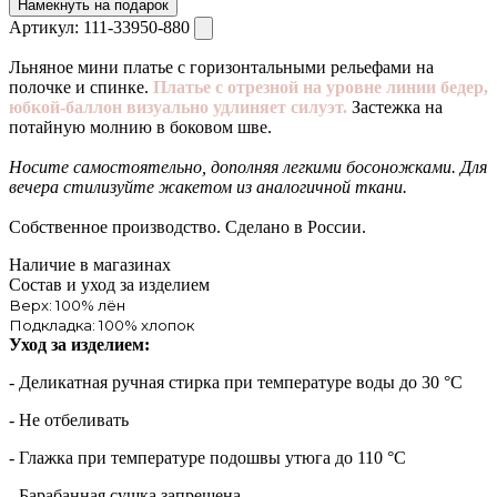
Намекнуть на подарок
Артикул:
111-33950-880
Льняное мини платье с горизонтальными рельефами на
полочке и спинке.
Платье с отрезной на уровне линии бедер,
юбкой-баллон визуально удлиняет силуэт.
Застежка на
потайную молнию в боковом шве.
Носите самостоятельно, дополняя легкими босоножками. Для
вечера стилизуйте жакетом из аналогичной ткани.
Собственное производство. Сделано в России.
Наличие в магазинах
Состав и уход за изделием
Верх: 100% лён
Подкладка: 100% хлопок
Уход за изделием:
- Деликатная ручная стирка при температуре воды до 30 °C
- Не отбеливать
- Глажка при температуре подошвы утюга до 110 °C
- Барабанная сушка запрещена