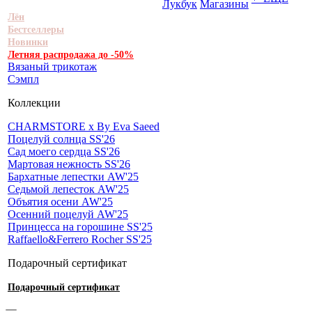
Лукбук
Магазины
Лён
Бестселлеры
Новинки
Летняя распродажа до -50%
Вязаный трикотаж
Сэмпл
Коллекции
CHARMSTORE х By Eva Saeed
Поцелуй солнца SS'26
Сад моего сердца SS'26
Мартовая нежность SS'26
Бархатные лепестки AW'25
Седьмой лепесток AW'25
Объятия осени AW'25
Осенний поцелуй AW'25
Принцесса на горошине SS'25
Raffaello&Ferrero Rocher SS'25
Подарочный сертификат
Подарочный сертификат