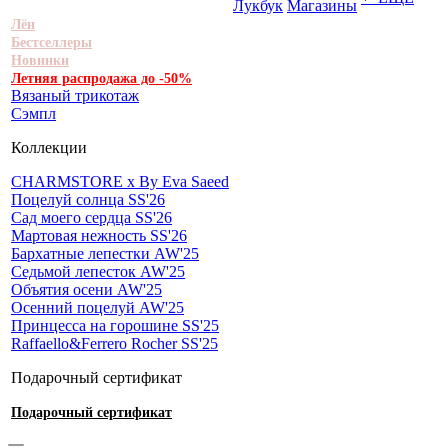
Лукбук
Магазины
Лён
Бестселлеры
Новинки
Летняя распродажа до -50%
Вязаный трикотаж
Сэмпл
Коллекции
CHARMSTORE х By Eva Saeed
Поцелуй солнца SS'26
Сад моего сердца SS'26
Мартовая нежность SS'26
Бархатные лепестки AW'25
Седьмой лепесток AW'25
Объятия осени AW'25
Осенний поцелуй AW'25
Принцесса на горошине SS'25
Raffaello&Ferrero Rocher SS'25
Подарочный сертификат
Подарочный сертификат