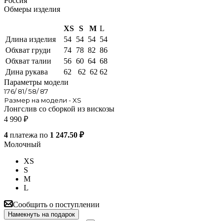
Россия
Обмеры изделия
XS
S
M
L
Длина изделия
54
54
54
54
Обхват груди
74
78
82
86
Обхват талии
56
60
64
68
Дина рукава
62
62
62
62
Параметры модели
176/ 81/ 58/ 87
Размер на модели - XS
Лонгслив со сборкой из вискозы
4 990
₽
4
платежа по
1 247.50 ₽
Молочный
XS
S
M
L
Сообщить о поступлении
Намекнуть на подарок