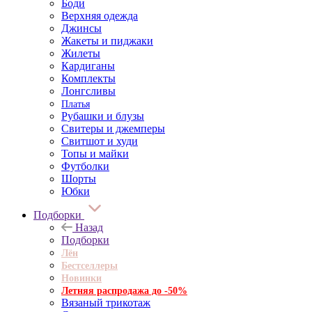
Боди
Верхняя одежда
Джинсы
Жакеты и пиджаки
Жилеты
Кардиганы
Комплекты
Лонгсливы
Платья
Рубашки и блузы
Свитеры и джемперы
Свитшот и худи
Топы и майки
Футболки
Шорты
Юбки
Подборки
Назад
Подборки
Лён
Бестселлеры
Новинки
Летняя распродажа до -50%
Вязаный трикотаж