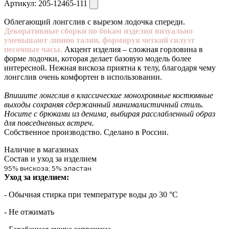
Артикул:
205-12465-111
Облегающий лонгслив с вырезом лодочка спереди.
Декоративные сборки по бокам изделия визуально
уменьшают линию талии, формируя четкий силуэт
песочные часы.
Акцент изделия – сложная горловина в
форме лодочки, которая делает базовую модель более
интересной. Нежная вискоза приятна к телу, благодаря чему
лонгслив очень комфортен в использовании.
Впишите лонгслив в классические монохромные костюмные
выходы сохраняя сдержанный минималистичный стиль.
Носите с брюками из денима, выбирая расслабленный образ
для повседневных встреч.
Собственное производство. Сделано в России.
Наличие в магазинах
Состав и уход за изделием
95% вискоза; 5% эластан
Уход за изделием:
- Обычная стирка при температуре воды до 30 °C
- Не отжимать