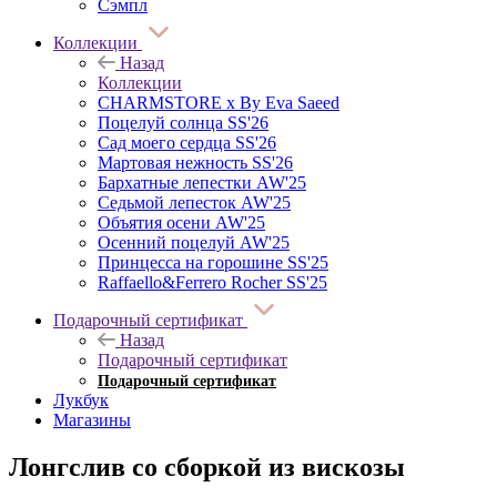
Сэмпл
Коллекции
Назад
Коллекции
CHARMSTORE х By Eva Saeed
Поцелуй солнца SS'26
Сад моего сердца SS'26
Мартовая нежность SS'26
Бархатные лепестки AW'25
Седьмой лепесток AW'25
Объятия осени AW'25
Осенний поцелуй AW'25
Принцесса на горошине SS'25
Raffaello&Ferrero Rocher SS'25
Подарочный сертификат
Назад
Подарочный сертификат
Подарочный сертификат
Лукбук
Магазины
Лонгслив со сборкой из вискозы