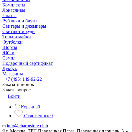
Комплекты
Лонгсливы
Платья
Рубашки и блузы
Свитеры и джемперы
Свитшот и худи
Топы и майки
Футболки
Шорты
Юбки
Сэмпл
Подарочный сертификат
Лукбук
Магазины
+7 (495) 149-92-22
Заказать звонок
Задать вопрос
Войти
Корзина
0
Отложенные
0
info@charmstore.club
г. Москва, ТРЦ Павелецкая Плаза, Павелецкая площадь, 3, -