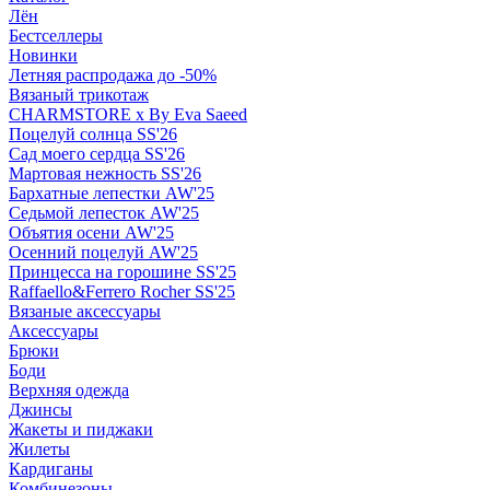
Лён
Бестселлеры
Новинки
Летняя распродажа до -50%
Вязаный трикотаж
CHARMSTORE х By Eva Saeed
Поцелуй солнца SS'26
Сад моего сердца SS'26
Мартовая нежность SS'26
Бархатные лепестки AW'25
Седьмой лепесток AW'25
Объятия осени AW'25
Осенний поцелуй AW'25
Принцесса на горошине SS'25
Raffaello&Ferrero Rocher SS'25
Вязаные аксессуары
Аксессуары
Брюки
Боди
Верхняя одежда
Джинсы
Жакеты и пиджаки
Жилеты
Кардиганы
Комбинезоны