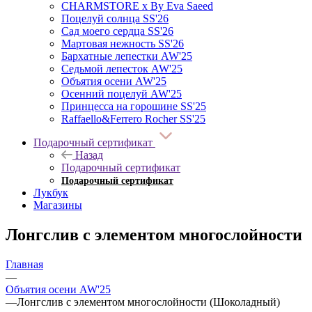
CHARMSTORE х By Eva Saeed
Поцелуй солнца SS'26
Сад моего сердца SS'26
Мартовая нежность SS'26
Бархатные лепестки AW'25
Седьмой лепесток AW'25
Объятия осени AW'25
Осенний поцелуй AW'25
Принцесса на горошине SS'25
Raffaello&Ferrero Rocher SS'25
Подарочный сертификат
Назад
Подарочный сертификат
Подарочный сертификат
Лукбук
Магазины
Лонгслив с элементом многослойности
Главная
—
Объятия осени AW'25
—
Лонгслив с элементом многослойности (Шоколадный)