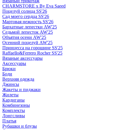
Вязаный трикотаж
CHARMSTORE х By Eva Saeed
Поцелуй солнца SS'26
Сад моего сердца SS'26
Мартовая нежность SS'26
Бархатные лепестки AW'25
Седьмой лепесток AW'25
Объятия осени AW'25
Осенний поцелуй AW'25
Принцесса на горошине SS'25
Raffaello&Ferrero Rocher SS'25
Вязаные аксессуары
Аксессуары
Брюки
Боди
Верхняя одежда
Джинсы
Жакеты и пиджаки
Жилеты
Кардиганы
Комбинезоны
Комплекты
Лонгсливы
Платья
Рубашки и блузы