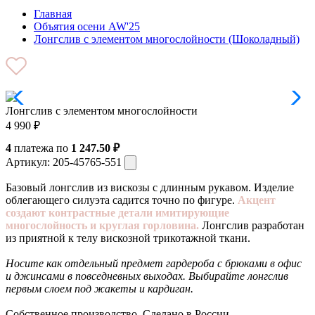
Главная
Объятия осени AW'25
Лонгслив с элементом многослойности (Шоколадный)
Лонгслив с элементом многослойности
4 990
₽
4
платежа по
1 247.50 ₽
Артикул:
205-45765-551
Базовый лонгслив из вискозы с длинным рукавом. Изделие
облегающего силуэта садится точно по фигуре.
Акцент
создают контрастные детали имитирующие
многослойность и круглая горловина.
Лонгслив разработан
из приятной к телу вискозной трикотажной ткани.
Носите как отдельный предмет гардероба с брюками в офис
и джинсами в повседневных выходах. Выбирайте лонгслив
первым слоем под жакеты и кардиган.
Собственное производство. Сделано в России.