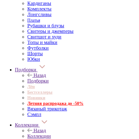
Кардиганы
Комплекты
Лонгсливы
Платья
Рубашки и блузы
Свитеры и джемперы
Свитшот и худи
Топы и майки
Футболки
Шорты
Юбки
Подборки
Назад
Подборки
Лён
Бестселлеры
Новинки
Летняя распродажа до -50%
Вязаный трикотаж
Сэмпл
Коллекции
Назад
Коллекции