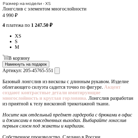
Размер на модели - XS
Лонгслив с элементом многослойности
4 990
₽
4
платежа по
1 247.50 ₽
XS
S
M
В корзину
Намекнуть на подарок
Артикул:
205-45765-551
Базовый лонгслив из вискозы с длинным рукавом. Изделие
облегающего силуэта садится точно по фигуре.
Акцент
создают контрастные детали имитирующие
многослойность и круглая горловина.
Лонгслив разработан
из приятной к телу вискозной трикотажной ткани.
Носите как отдельный предмет гардероба с брюками в офис
и джинсами в повседневных выходах. Выбирайте лонгслив
первым слоем под жакеты и кардиган.
Собственное производство. Сделано в России.