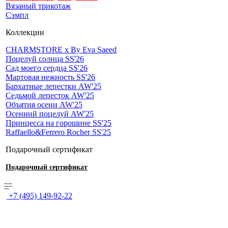
Вязаный трикотаж
Сэмпл
Коллекции
CHARMSTORE х By Eva Saeed
Поцелуй солнца SS'26
Сад моего сердца SS'26
Мартовая нежность SS'26
Бархатные лепестки AW'25
Седьмой лепесток AW'25
Объятия осени AW'25
Осенний поцелуй AW'25
Принцесса на горошине SS'25
Raffaello&Ferrero Rocher SS'25
Подарочный сертификат
Подарочный сертификат
+7 (495) 149-92-22